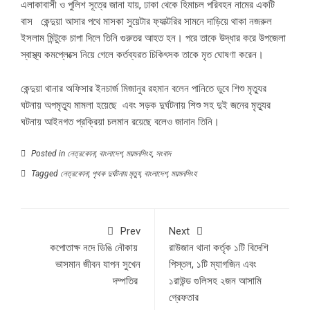
এলাকাবাসী ও পুলিশ সূত্রে জানা যায়, ঢাকা থেকে হিমাচল পরিবহন নামের একটি
বাস কেন্দুয়া আসার পথে মাসকা সুয়েটার ফ্যাক্টরির সামনে দাড়িয়ে থাকা নজরুল
ইসলাম মিন্টুকে চাপা দিলে তিনি গুরুতর আহত হন। পরে তাকে উদ্ধার করে উপজেলা
স্বাস্থ্য কমপ্লেক্সে নিয়ে গেলে কর্তব্যরত চিকিৎসক তাকে মৃত ঘোষণা করেন।
কেন্দুয়া থানার অফিসার ইনচার্জ মিজানুর রহমান বলেন পানিতে ডুবে শিশু মৃত্যুর
ঘটনায় অপমৃত্যু মামলা হয়েছে এবং সড়ক দুর্ঘটনায় শিশু সহ দুই জনের মৃত্যুর
ঘটনায় আইনগত প্রক্রিয়া চলমান রয়েছে বলেও জানান তিনি।
Posted in
নেত্রকোনা
,
বাংলাদেশ
,
ময়মনসিংহ
,
সংবাদ
Tagged
নেত্রকোনা
,
পৃথক দুর্ঘটনায় মৃত্যু
,
বাংলাদেশ
,
ময়মনসিংহ
Prev
Next
কপোতাক্ষ নদে ডিঙি নৌকায়
রাউজান থানা কর্তৃক ১টি বিদেশি
ভাসমান জীবন যাপন সুখেন
পিস্তল, ১টি ম্যাগজিন এবং
দম্পতির
১রাউন্ড গুলিসহ ২জন আসামি
গ্রেফতার