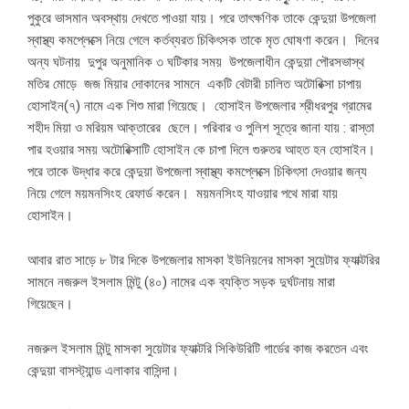
পুকুরে ভাসমান অবস্থায় দেখতে পাওয়া যায়। পরে তাৎক্ষণিক তাকে কেন্দুয়া উপজেলা
স্বাস্থ্য কমপ্লেক্সে নিয়ে গেলে কর্তব্যরত চিকিৎসক তাকে মৃত ঘোষণা করেন। দিনের
অন্য ঘটনায় দুপুর অনুমানিক ৩ ঘটিকার সময় উপজেলাধীন কেন্দুয়া পৌরসভাস্থ
মতির মোড়ে জজ মিয়ার দোকানের সামনে একটি বেটারী চালিত অটোরিক্সা চাপায়
হোসাইন(৭) নামে এক শিশু মারা গিয়েছে। হোসাইন উপজেলার শ্রীধরপুর গ্রামের
শহীদ মিয়া ও মরিয়ম আক্তারের ছেলে। পরিবার ও পুলিশ সূত্রে জানা যায় : রাস্তা
পার হওয়ার সময় অটোরিক্সাটি হোসাইন কে চাপা দিলে গুরুতর আহত হন হোসাইন।
পরে তাকে উদ্ধার করে কেন্দুয়া উপজেলা স্বাস্থ্য কমপ্লেক্সে চিকিৎসা দেওয়ার জন্য
নিয়ে গেলে ময়মনসিংহ রেফার্ড করেন। ময়মনসিংহ যাওয়ার পথে মারা যায়
হোসাইন।
আবার রাত সাড়ে ৮ টার দিকে উপজেলার মাসকা ইউনিয়নের মাসকা সুয়েটার ফ্যাক্টরির
সামনে নজরুল ইসলাম মিন্টু (৪০) নামের এক ব্যক্তি সড়ক দুর্ঘটনায় মারা
গিয়েছেন।
নজরুল ইসলাম মিন্টু মাসকা সুয়েটার ফ্যাক্টরি সিকিউরিটি গার্ডের কাজ করতেন এবং
কেন্দুয়া বাসস্ট্যান্ড এলাকার বাসিন্দা।