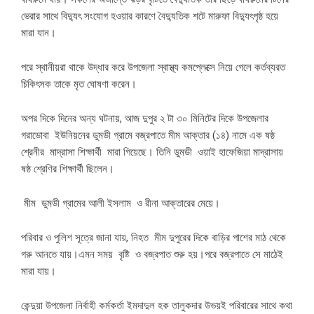
ভেরার সাথে বিদ্যুৎ সংযোগ হওয়ার কারণে বৈদ্যুতিক শটে মারুফা বিদ্যুৎপৃষ্ঠ হয়ে
মারা যান।
পরে স্থানীয়রা থাকে উদ্ধার করে উপজেলা স্বাস্থ্য কমপ্লেক্সে নিয়ে গেলে কর্তব্যরত
চিকিৎসক তাকে মৃত ঘোষণা করেন।
অপর দিকে দিনের অন্য ঘটনায়, আজ দুপুর ২ টা ৩০ মিনিটের দিকে উপজেলার
গরাডোবা ইউনিয়নের ডুমডী গ্রামে বজ্রপাতে মীম আক্তার (১৪) নামে এক ষষ্ঠ
শ্রেনীর মাদ্রাসা শিক্ষার্থী মারা গিয়েছে। তিনি ডুমডী ওয়াই হাফেজিয়া মাদ্রাসায়
ষষ্ঠ শ্রেণির শিক্ষার্থী ছিলেন।
মীম ডুমডী গ্রামের আলী ইসলাম ও রীনা আক্তারের মেয়ে।
পরিবার ও পুলিশ সূত্রে জানা যায়, নিহত মীম দুপুরের দিকে বাড়ির পাশের মাঠ থেকে
গরু আনতে যায়।এমন সময় বৃষ্টি ও বজ্রপাত শুরু হয়।পরে বজ্রপাতে সে মাঠেই
মারা যায়।
কেন্দুয়া উপজেলা নির্বাহী কর্মকর্তা ইমদাদুল হক তালুকদার উভয়ই পরিবারের সাথে কথা