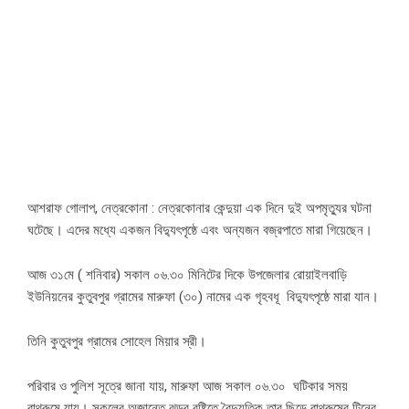
আশরাফ গোলাপ, নেত্রকোনা : নেত্রকোনার কেন্দুয়া এক দিনে দুই অপমৃত্যুর ঘটনা
ঘটেছে। এদের মধ্যে একজন বিদ্যুৎপৃষ্ঠে এবং অন্যজন বজ্রপাতে মারা গিয়েছেন।
আজ ৩১মে ( শনিবার) সকাল ০৬.৩০ মিনিটের দিকে উপজেলার রোয়াইলবাড়ি
ইউনিয়নের কুতুবপুর গ্রামের মারুফা (৩০) নামের এক গৃহবধূ বিদ্যুৎপৃষ্ঠে মারা যান।
তিনি কুতুবপুর গ্রামের সোহেল মিয়ার স্রী।
পরিবার ও পুলিশ সূত্রে জানা যায়, মারুফা আজ সকাল ০৬.৩০ ঘটিকার সময়
বাথরুমে যায়। সকলের অজান্তে ঝড়র বৃষ্টিতে বৈদ্যুতিক তার ছিড়ে বাথরুমের টিনের