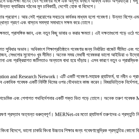
সে উচ্চশিক্ষা মানেই যেন গবেষণার সঙ্গে এক অদৃশ্য বন্ধনে আবদ্ধ একটি অগ্রযাত্রা। শুধ
 উন্নত ক্যারিয়ার গঠনের মূল চাবিকাঠি, দেশেই হোক বা বিদেশে।
 সৃষ্টি ও তার প্রয়োগ। আর সেই প্রয়োগের সবচেয়ে কার্যকর মাধ্যম হলো গবেষণা। উন্নত বিশ্
 সিদ্ধান্ত গ্রহণ এবং বাস্তব সমস্যা সমাধানে সক্ষম করে তোলে।
ক্ষমতা, প্রাসঙ্গিক জ্ঞান, এবং নতুন কিছু ভাবার ও করার ক্ষমতা। এই দক্ষতাগুলো গড়ে ওঠে গব
 সুবিধার অভাব। অধিকাংশ শিক্ষাপ্রতিষ্ঠানে গবেষণার জন্য নির্ধারিত বাজেট সীমিত এবং গবে
া প্রয়োজন, সেগুলোর সুযোগও খুব সীমিত। অনেক সময় মেধাবী গবেষকরা ভালো আইডিয়া ও উদ্য
 জানা এবং প্রক্রিয়াগত জটিলতাও অন্যতম বাধা হয়ে দাঁড়ায়। এসব কারণে নতুন ও প্রারম্ভ
n and Research Network। এটি একটি গবেষণা-সহায়ক প্ল্যাটফর্ম, যা নবীন ও প্রারম্
একাধিক গবেষক একটি নির্দিষ্ট থিমের ওপর যৌথভাবে কাজ করেন। বিষয়ভিত্তিক নির্দেশনা,
 একাডেমিক এবং পেশাগত পথনির্দেশনার একটি শক্ত ভিত গড়ে তোলে। অনেক তরুণ গবেষক ME
ণা প্রস্তাব অত্যন্ত গুরুত্বপূর্ণ। MERNet-এর মতো প্ল্যাটফর্ম তরুণদের এ প্রস্তুতি নিত
 কিংবা বিদেশে, ভালো চাকরি কিংবা উচ্চতর শিক্ষার জন্য গবেষণাকেন্দ্রিক প্রস্তুতির কোন