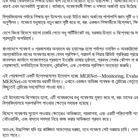
এক সময় কেবলমাত্র শিক্ষার একটি ধাপ হিসেবে বিবেচিত হতো উচ্চশিক্ষা। আজকের দিনে এ
ধারণা এখন অনেকটাই পুরোনো। বর্তমানে, গবেষণাধর্মী শিক্ষা ও দক্ষতা অর্জনই হয়ে উঠেছে
বিশ্ববিদ্যালয় পর্যায়ে শিক্ষার মূল উদ্দেশ্য হওয়া উচিত জ্ঞান অর্জনের পাশাপাশি জ্ঞান
অনুশীলন। গবেষণা শুধুমাত্র নতুন জ্ঞান সৃষ্টি করে না, বরং একজন শিক্ষার্থীকে বিশ্লেষণ,
দেশে কিংবা বিদেশে ভালো চাকরি পেতে শুধু সার্টিফিকেট নয়, দরকার চিন্তা ও বিশ্লেষণের স
প্রস্তুতি অপরিহার্য।
বাংলাদেশে গবেষণা ও প্রকাশনার অন্যতম বড় চ্যালেঞ্জ হলো পর্যাপ্ত তহবিল ও অবকাঠামোগত
আন্তর্জাতিক মানের গবেষণার জন্য যেসব প্রশিক্ষণ, পরামর্শ বা পিয়ার রিভিউ প্রক্রিয়
মানসম্মত জার্নালে গবেষণাপত্র প্রকাশে ইংরেজি ভাষার দুর্বলতা, প্রবন্ধ লেখার কৌশল না
প্রেক্ষাপটে, দলভিত্তিক উদ্যোগ, মেন্টরশিপ, এবং পেশাদার প্রশিক্ষণ অত্যন্ত জরুরি।
এই প্রেক্ষাপটে একটি উল্লেখযোগ্য উদ্যোগ হচ্ছে
MERNet
—Monitoring, Evaluatio
MERNet-এর গবেষণার ধরনটি ভিন্ন। এখানে একজন অভিজ্ঞ গবেষক বা মেন্টরের নেতৃত্বে 
কিছুতেই মেন্টরের সহযোগিতা পাওয়া যায়।
এই উদ্যোগের বিশেষত্ব হলো, এটি গবেষকদের শুধু গবেষণায় যুক্ত করে না, বরং তাদের
বিশ্ববিদ্যালয়ে স্কলারশিপ পাওয়ার ক্ষেত্রে সহায়ক হয়েছে।
বিদেশে গবেষণার সুযোগ পাওয়ার ক্ষেত্রেও অভিজ্ঞতা, প্রকাশনা, এবং একটি শক্তিশালী গবেষ
নেটওয়ার্কিং, এবং বাস্তব সমস্যা নিয়ে কাজ করার অভিজ্ঞতা প্রদান করে।
অতএব, উচ্চশিক্ষা যদি হয় কাঙ্ক্ষিত সাফল্যের দরজা, তবে গবেষণা সেই দরজার চাবি। দেশ
হতে পারে।