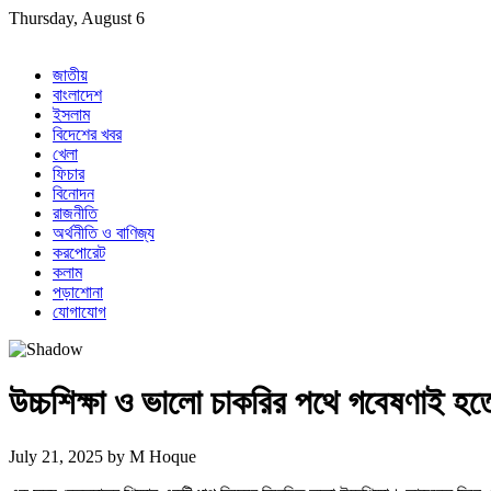
Skip
Thursday, August 6
to
content
জাতীয়
বাংলাদেশ
ইসলাম
বিদেশের খবর
খেলা
ফিচার
বিনোদন
রাজনীতি
অর্থনীতি ও বাণিজ্য
করপোরেট
কলাম
পড়াশোনা
যোগাযোগ
উচ্চশিক্ষা ও ভালো চাকরির পথে গবেষণাই হত
July 21, 2025
by
M Hoque