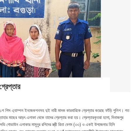
গ্রেপ্তার
 ১শ পিস এ্যাম্পল ইনজেকশনসহ দুই নারী মাদক কারবারিকে গ্রেপ্তার করেছে ফাঁড়ি পুলিশ। গত
ন্তাহার মাছের আড়ৎ এলাকা থেকে তাদের গ্রেপ্তার করা হয়। গ্রেপ্তারকৃতরা হলো, দিনাজপুর
এসডি গোডাউন এলাকার মামুনুর রশিদের স্ত্রী রিতা বেগম (৩৩) ও একই উপজেলার হিলি