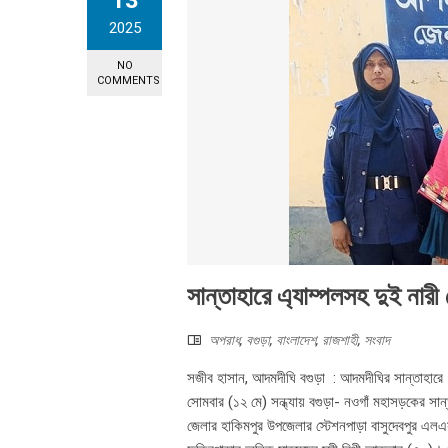
13
2025
NO
COMMENTS
সান্তাহারে এ্যাম্পলসহ দুই নারী 
অপরাধ
,
বগুড়া
,
বাংলাদেশ
,
রাজশাহী
,
সংবাদ
সজীব হাসান, আদমদীঘি বগুড়া : আদমদীঘির সান্তাহারে
সোমবার (১২ মে) সন্ধ্যায় বগুড়া- নওগাঁ মহাসড়কের সা
জেলার হাকিমপুর উপজেলার স্টেশনপাড়া বাসুদেবপুর এল