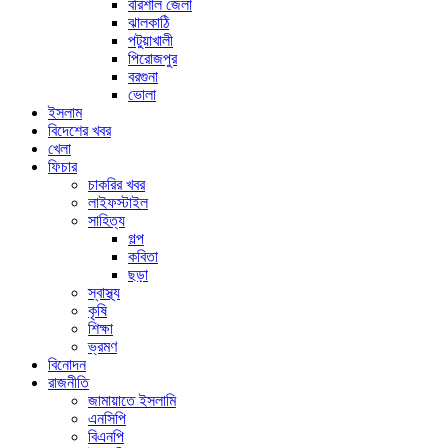
বরিশাল জেলা
ঝালকাঠি
পটুয়াখালী
পিরোজপুর
বরগুনা
ভোলা
ইসলাম
বিদেশের খবর
খেলা
ফিচার
চাকরির খবর
লাইফস্টাইল
সাহিত্য
গল্প
কবিতা
ছড়া
স্বাস্থ্য
কৃষি
শিক্ষা
ভ্রমণ
বিনোদন
রাজনীতি
জামায়াতে ইসলামি
এনসিপি
বিএনপি