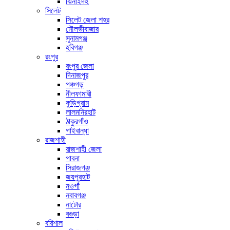
ঝিনাইদহ
সিলেট
সিলেট জেলা শহর
মৌলভীবাজার
সুনামগঞ্জ
হবিগঞ্জ
রংপুর
রংপুর জেলা
দিনাজপুর
পঞ্চগড়
নীলফামারী
কুড়িগ্রাম
লালমনিরহাট
ঠাকুরগাঁও
গাইবান্ধা
রাজশাহী
রাজশাহী জেলা
পাবনা
সিরাজগঞ্জ
জয়পুরহাট
নওগাঁ
নবাবগঞ্জ
নাটোর
বগুড়া
বরিশাল