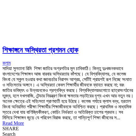
শিক্ষাঙ্গনে অস্থিরতা প্রশমন হোক
কলাম
সাদিয়া সুলতানা রিমি শিক্ষা জাতির অগ্রগতির মূল চাবিকাঠি। কিন্তু দুঃখজনকভাবে
বাংলাদেশের শিক্ষাঙ্গন আজ বারবার অস্থিরতায় কাঁপছে। যে বিশ্ববিদ্যালয়, যে কলেজ
কিংবা যে স্কুল হওয়ার কথা জ্ঞানচর্চার নিরাপদ আশ্রয়, সেটিই প্রায়শই রূপ নিচ্ছে সংঘাত
ও সহিংসতার অঙ্গনে। এ অস্থিরতা কেবল শিক্ষার্থীর জীবনকে ব্যাহত করছে না; বরং
জাতির ভবিষ্যৎ ও উন্নয়নকেও প্রশ্নবিদ্ধ করছে। বিশ্ববিদ্যালয়গুলোতে ছাত্রসংগঠনের
দ্বন্দ্ব, হলে দখলবাজি, টেন্ডার নিয়ন্ত্রণ কিংবা ক্ষমতার লড়াইয়ের দৃশ্য এখন আর নতুন নয়।
অনেক ক্ষেত্রে এই সহিংসতা প্রাণঘাতী হয়ে উঠছে। কলেজ পর্যায়ে ক্লাস বন্ধ, হরতাল
কিংবা অনিয়মিত পরীক্ষা শিক্ষার্থীর শিক্ষাজীবনকে অনিশ্চিত করছে। প্রাথমিক ও মাধ্যমিক
স্তরে দেখা যায় বাণিজ্যিকীকরণ, কোচিং নির্ভরতা ও অতিরিক্ত চাপের প্রভাব। সব
মিলিয়ে শিক্ষাঙ্গন জুড়ে যে পরিবেশ বিরাজ করছে, তা শান্তিপূর্ণ শিক্ষা জীবনের স...
Read More
SHARE
Search