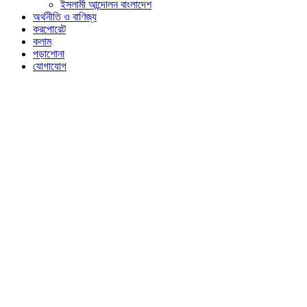
ইসলামী আন্দোলন বাংলাদেশ
অর্থনীতি ও বাণিজ্য
করপোরেট
কলাম
পড়াশোনা
যোগাযোগ