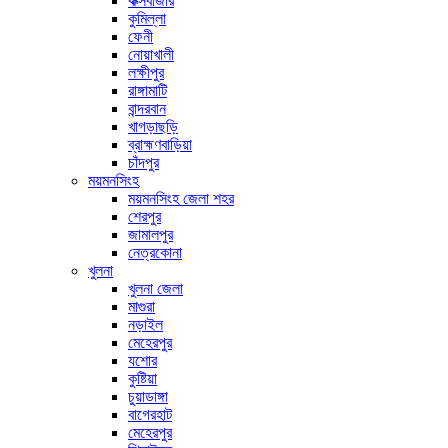
কক্সবাজার
কুমিল্লা
ফেনী
নোয়াখালী
লক্ষীপুর
রাঙ্গামাটি
বান্দরবান
খাগড়াছড়ি
ব্রাহ্মণবাড়িয়া
চাঁদপুর
ময়মনসিংহ
ময়মনসিংহ জেলা শহর
শেরপুর
জামালপুর
নেত্রকোনা
খুলনা
খুলনা জেলা
মাগুরা
নড়াইল
মেহেরপুর
যশোর
কুষ্টিয়া
চুয়াডাঙ্গা
বাগেরহাট
মেহেরপুর