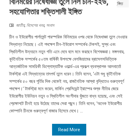
বিনিময়ের নিষেধাজ্ঞা তুলে নিল চীন-ইইউ,
সহযোগিতার শক্তিশালী ইঙ্গিত
জাতীয়
,
বিদেশের খবর
,
সংবাদ
চীন ও ইউরোপীয় পার্লামেন্ট পারস্পরিক বিনিময়ের ওপর থেকে নিষেধাজ্ঞা তুলে নেওয়ার
সিদ্ধান্ত নিয়েছে। এই পদক্ষেপ চীন-ইউরোপ সম্পর্কের টেকসই, সুস্থ এবং
স্থিতিশীল উন্নয়নে নতুন গতি এনে দেবে বলে মনে করছেন বিশেষজ্ঞরা। মঙ্গলবার,
কূটনৈতিক সম্পর্কের ৫০তম বার্ষিকী উপলক্ষে বেলজিয়ামের ব্রাসেলসভিত্তিক
আন্তর্জাতিক সাময়িকী ডিপ্লোম্যাটিক ওয়ার্ল্ড-এর প্রকল্প ব্যবস্থাপক আলবার্তো
টার্কস্ট্রা এই সিদ্ধান্তের তাৎপর্য তুলে ধরেন। তিনি বলেন, ‘এটা শুধু কূটনৈতিক
সম্পর্কের ৫০ বছর পূর্তির দিক থেকেই নয়, রাজনৈতিক আস্থা বৃদ্ধিতেও গুরুত্বপূর্ণ
পদক্ষেপ।‘ টার্কস্ট্রা মনে করেন, মার্কিন প্রেসিডেন্ট ট্রাম্পের শুল্ক নীতির জেরে
ইউরোপীয় ইউনিয়ন নতুন ও স্থিতিশীল অংশীদার খুঁজতে বাধ্য হয়েছে, এবং সেই
প্রেক্ষাপটে চীনই হয়ে উঠেছে তাদের সেরা পছন্দ। তিনি বলেন, ‘অনেক ইউরোপীয়
কোম্পানি চীনকে গুরুত্বপূর্ণ বাজার হিসেবে দেখে। ...
Read More