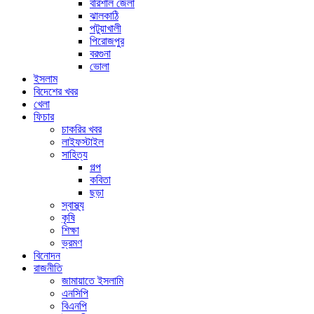
বরিশাল জেলা
ঝালকাঠি
পটুয়াখালী
পিরোজপুর
বরগুনা
ভোলা
ইসলাম
বিদেশের খবর
খেলা
ফিচার
চাকরির খবর
লাইফস্টাইল
সাহিত্য
গল্প
কবিতা
ছড়া
স্বাস্থ্য
কৃষি
শিক্ষা
ভ্রমণ
বিনোদন
রাজনীতি
জামায়াতে ইসলামি
এনসিপি
বিএনপি