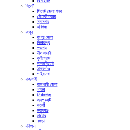
ঝিনাইদহ
সিলেট
সিলেট জেলা শহর
মৌলভীবাজার
সুনামগঞ্জ
হবিগঞ্জ
রংপুর
রংপুর জেলা
দিনাজপুর
পঞ্চগড়
নীলফামারী
কুড়িগ্রাম
লালমনিরহাট
ঠাকুরগাঁও
গাইবান্ধা
রাজশাহী
রাজশাহী জেলা
পাবনা
সিরাজগঞ্জ
জয়পুরহাট
নওগাঁ
নবাবগঞ্জ
নাটোর
বগুড়া
বরিশাল