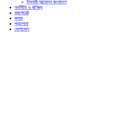
ইসলামী আন্দোলন বাংলাদেশ
অর্থনীতি ও বাণিজ্য
করপোরেট
কলাম
পড়াশোনা
যোগাযোগ