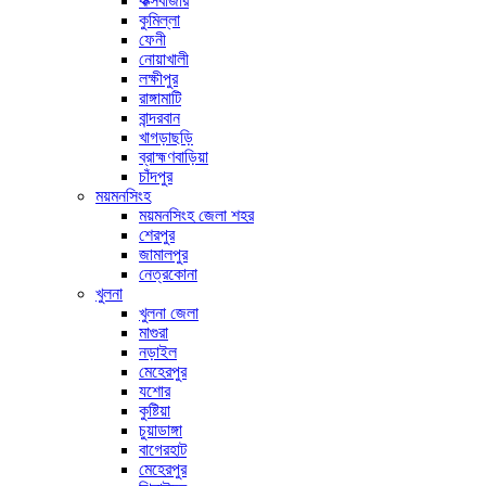
কক্সবাজার
কুমিল্লা
ফেনী
নোয়াখালী
লক্ষীপুর
রাঙ্গামাটি
বান্দরবান
খাগড়াছড়ি
ব্রাহ্মণবাড়িয়া
চাঁদপুর
ময়মনসিংহ
ময়মনসিংহ জেলা শহর
শেরপুর
জামালপুর
নেত্রকোনা
খুলনা
খুলনা জেলা
মাগুরা
নড়াইল
মেহেরপুর
যশোর
কুষ্টিয়া
চুয়াডাঙ্গা
বাগেরহাট
মেহেরপুর