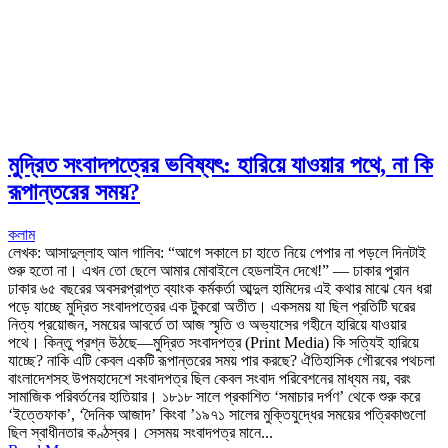
মুদ্রিত সংবাদপত্রের ভবিষ্যৎ: হারিয়ে যাওয়ার পথে, না কি
রূপান্তরের সময়?
কলাম
লেখক: আসাদুল্লাহ আল গালিব: “আগে সকালে চা হাতে নিয়ে পেপার না পড়লে দিনটাই
শুরু হতো না। এখন তো ছেলে আমার মোবাইলে হেডলাইন দেখে!” — ঢাকার পুরান
ঢাকার ৬৫ বছরের অবসরপ্রাপ্ত ব্যাংক কর্মকর্তা আব্দুল হামিদের এই কথার মাঝে যেন ধরা
পড়ে যাচ্ছে মুদ্রিত সংবাদপত্রের এক টুকরো অতীত। একসময় যা ছিল প্রতিটি ঘরের
নিত্য প্রয়োজন, সময়ের আবর্তে তা আজ স্মৃতি ও অভ্যাসের গহীনে হারিয়ে যাওয়ার
পথে। কিন্তু প্রশ্ন উঠছে—মুদ্রিত সংবাদপত্র (Print Media) কি সত্যিই হারিয়ে
যাচ্ছে? নাকি এটি কেবল একটি রূপান্তরের সময় পার করছে? ঐতিহাসিক গৌরবের পথচলা
বাংলাদেশসহ উপমহাদেশে সংবাদপত্র ছিল কেবল সংবাদ পরিবেশনের মাধ্যম নয়, বরং
সামাজিক পরিবর্তনের হাতিয়ার। ১৮১৮ সালে প্রকাশিত ‘সমাচার দর্পণ’ থেকে শুরু করে
‘ইত্তেফাক’, ‘দৈনিক আজাদ’ কিংবা ’১৯৭১ সালের মুক্তিযুদ্ধের সময়ের পত্রিকাগুলো
ছিল স্বাধীনতার কণ্ঠস্বর। সেসময় সংবাদপত্র মানে...