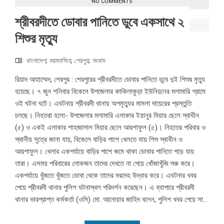
NO COMMENTS
শ্রীবরদীতে ডোবার পানিতে ডুবে একসাথে ২
শিশুর মৃত্যু
বাংলাদেশ
,
ময়মনসিংহ
,
শেরপুর
,
সংবাদ
রিয়াদ আহাম্মেদ, শেরপুর : শেরপুরের শ্রীবরদীতে ডোবার পানিতে ডুবে দুই শিশুর মৃত্যু
হয়েছে। ৭ জুন শনিবার বিকেলে উপজেলার কাকিলাকুড়া ইউনিয়নের মলামারি গ্রামে
ওই ঘটনা ঘটে। এঘটনায় শ্রীবরদী থানায় অপমৃত্যুর মামলা দায়েরের প্রস্তুতি
চলছে। নিহতরা হলো- উপজেলার মলামারি এলাকার ইয়ানুর মিয়ার ছেলে স্বাধীন
(৫) ও একই এলাকার শাহজালাল মিয়ার ছেলে আরশাফুল (৫)। নিহতের পরিবার ও
স্থানীয় সূত্রে জানা যায়, বিকেলে বাড়ির পাশে খেলতে যায় শিশু স্বাধীন ও
আরশাফুল। খেলার একপর্যায়ে বাড়ির পাশে জমে থাকা ডোবার পানিতে পড়ে যায়
তারা। এসময় পরিবারের লোকজন তাদের দেখতে না পেয়ে খোঁজাখুঁজি শুরু করে।
একপর্যায়ে খুঁজতে খুঁজতে ডোবা থেকে তাদের মরদেহ উদ্ধার করে। এঘটনার খবর
পেয়ে শ্রীবরদী থানার পুলিশ ঘটনাস্থল পরিদর্শন করেছেন। এ ব্যাপারে শ্রীবরদী
থানার ভারপ্রাপ্ত কর্মকর্তা (ওসি) মো. আনোয়ার জাহিদ বলেন, পুলিশ খবর পেয়ে সা...