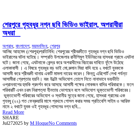
শেরপুরে গৃহবধূর নগ্ন ছবি ভিডিও ভাইরাল, অপরাধীরা
অধরা
অপরাধ
,
বাংলাদেশ
,
ময়মনসিংহ
,
শেরপুর
আনিছ আহমেদ (শেরপুর)প্রতিনিধি: শেরপুরের শ্রীবরদীতে গৃহবধূর নগ্ন ছবি ভিডিও
ভাইরালের ঘটনা ঘটেছে। সম্প্রতি উপজেলার রানীশিমুল ইউনিয়নের হাসধরা গ্রামে এঘটনা
ঘটে। জানা গেছে, এঘটনাকে কেন্দ্র করে অপরাধীদের বিচারের দাবিতে ফুঁসে উঠেছে
এলাকাবাসী । এ বিষয়ে গৃহবধূর বড় ভাই মো,রুমান মিয়া বাদি হয়ে ২ বখাটে যুবককে
আসামী করে শ্রীবরদী থানায় একটি মামলা দায়ের করেন। কিন্তু এরিপোর্ট লেখা পর্যন্ত
আসামীরা গ্রেপ্তার হয়নি। বরং উল্টো অভিযোগ তোলে নিতে নানাভাবে ভয়ভীতি
ওপ্রাননাশের হুমকি প্রদর্শন করে আসছে আসামী পক্ষের লোকজন বাদির পরিবারকে। ফলে
পরিবারটি এখন চরম নিরাপত্যা হীনতায় ভোগছেন বলে অভিযোগ ভুক্তভোগী পরিবারের।
ভুক্তভোগী পরিবারের অভিযোগ ও স্থানীয় সুত্রে জানা গেছে, হাসধরা গ্রামের এক
গৃহবধু (২২) গত ফেব্রুয়ারি মাসে প্রথমে গোসল করার সময় প্রতিবেশি সাইম ও আরিফ
নামে ২ বখাটে যুবক ওই গৃহবধূর গোসলের নগ্ন ছবি...
Read More
SHARE
Jul
27
2025
by
M Hoque
No Comments