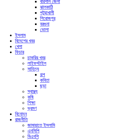
বরিশাল জেলা
ঝালকাঠি
পটুয়াখালী
পিরোজপুর
বরগুনা
ভোলা
ইসলাম
বিদেশের খবর
খেলা
ফিচার
চাকরির খবর
লাইফস্টাইল
সাহিত্য
গল্প
কবিতা
ছড়া
স্বাস্থ্য
কৃষি
শিক্ষা
ভ্রমণ
বিনোদন
রাজনীতি
জামায়াতে ইসলামি
এনসিপি
বিএনপি