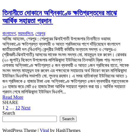
তিনানীতে দোকানে অগ্নিকাণ্ডে ক্ষতিগ্রস্তদের মাঝে
আর্থিক সহায়তা প্রদান
বাংলাদেশ
,
ময়মনসিংহ
,
শেরপুর
আনিছ আহমেদ, শেরপুর : শেরপুরের ঝিনাইগাতী উপজেলার তিনানীতে ভয়াবহ
অগ্নিকাণ্ডে ক্ষতিগ্রস্ত ব্যবসায়ী ও আহত শ্রমিকদের পাশে দাঁড়িয়েছেন বাংলাদেশ
জাতীয়তাবাদী দল (বিএনপি) কেন্দ্রীয় নির্বাহী কমিটির অন্যতম সদস্য ও শেরপুর-৩
(শ্রীবরদী-ঝিনাইগাতী) আসনের সাবেক সংসদ সদস্য মো. মাহমুদুল হক রুবেল। রোববার
(২০ জুলাই) বিকেলে উপজেলার মালিঝিকান্দা ইউনিয়নের তিনআনি ব্রিজ পাড় সংলগ্ন
এলাকায় অগ্নিকাণ্ডে ক্ষতিগ্রস্ত ৫ জন ব্যবসায়ী ও আহত ১জন শ্রমিকের হাতে, সাবেক
সংসদ সদস্য মাহমুদুল হক রুবেল এর পক্ষথেকে সহায়তার অর্থ বিতরণ করেন মালিঝিকান্দা
ইউনিয়ন বিএনপির সভাপতি মো. লুৎফর রহমান। এ সময় হাতিবান্ধা ইউনিয়নের আহত ১
জন শ্রমিককে ৫ হাজার টাকা এবং অগ্নিকাণ্ডে ক্ষতিগ্রস্ত ৫জন ব্যবসায়ীর প্রত্যেককে
১০ হাজার করে মোট ৫৫ হাজার টাকা আর্থিক সহায়তা প্রদান করা হয়। আর্থিক সহায়তা
প্রদান শেষে মালিঝিকান্দা ইউনিয়ন বিএনপি...
Read More
SHARE
Posts
1
2
…
12
Next
Search
pagination
Search
WordPress Theme |
Viral
by HashThemes