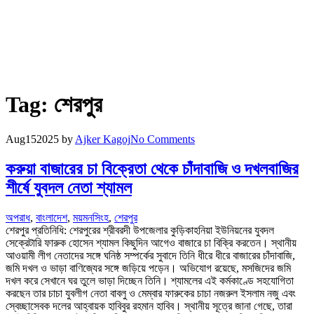
Tag:
শেরপুর
Aug
15
2025
by
Ajker Kagoj
No Comments
করুয়া বাজারের চা বিক্রেতা থেকে চাঁদাবাজি ও দখলবাজির
শীর্ষে যুবদল নেতা শ্যামল
অপরাধ
,
বাংলাদেশ
,
ময়মনসিংহ
,
শেরপুর
শেরপুর প্রতিনিধি: শেরপুরের শ্রীবরদী উপজেলার কুড়িকাহনিয়া ইউনিয়নের যুবদল
সেক্রেটারি ফারুক হোসেন শ্যামল কিছুদিন আগেও বাজারে চা বিক্রি করতেন। স্থানীয়
আওয়ামী লীগ নেতাদের সঙ্গে ঘনিষ্ঠ সম্পর্কের সুবাদে তিনি ধীরে ধীরে বাজারের চাঁদাবাজি,
জমি দখল ও ভাড়া বাণিজ্যের সঙ্গে জড়িয়ে পড়েন। অভিযোগ রয়েছে, মসজিদের জমি
দখল করে সেখানে ঘর তুলে ভাড়া দিচ্ছেন তিনি। শ্যামলের এই কর্মকাণ্ডে সহযোগিতা
করছেন তার চাচা যুবলীগ নেতা বাবলু ও মেম্বার ফারুকের চাচা নজরুল ইসলাম নজু এবং
স্বেচ্ছাসেবক দলের আহ্বায়ক হাবিবুর রহমান হাবিব। স্থানীয় সূত্রে জানা গেছে, তারা