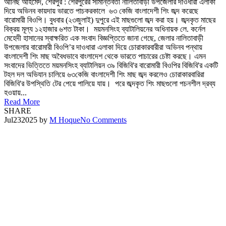
আনিছ আহমেদ, শেরপুর : শেরপুরের সীমান্তবর্তী নালিতাবাড়ী উপজেলার দাওধারা এলাকা
দিয়ে অভিনব কায়দায় ভারতে পাচকরকালে ৬৩ কেজি বাংলাদেশী শিং জব্দ করেছে
বারোমারী বিওপি। বুধবার (২৩জুলাই) দুপুরে এই মাছগুলো জব্দ করা হয়। জব্দকৃত মাছের
বিক্রয় মূল্য ১২হাজার ৬শত টাকা। ময়মনসিংহ ব্যাটালিয়নের অধিনায়ক লে. কর্নেল
মেহেদী হাসানের স্বাক্ষরিত এক সংবাদ বিজ্ঞপ্তিতে জানা গেছে, জেলার নালিতাবাড়ী
উপজেলার বারোমারী বিওপি’র দাওধারা এলাকা দিয়ে চোরাকারবারীরা অভিনব পন্থায়
বাংলাদেশী শিং মাছ অবৈধভাবে বাংলাদেশ থেকে ভারতে পাচারের চেষ্টা করছে। এমন
সংবাদের ভিত্তিতে ময়মনসিংহ ব্যাটালিয়ন ৩৯ বিজিবি'র বারোমারী বিওপির বিজিবি'র একটি
টহল দল অভিযান চালিয়ে ৬৩কেজি বাংলাদেশী শিং মাছ জব্দ করলেও চোরাকারবারিরা
বিজিবি'র উপস্থিতি টের পেয়ে পালিয়ে যায়। পরে জব্দকৃত শিং মাছগুলো পচনশীল দ্রব্য
হওয়ায়...
Read More
SHARE
Jul
23
2025
by
M Hoque
No Comments