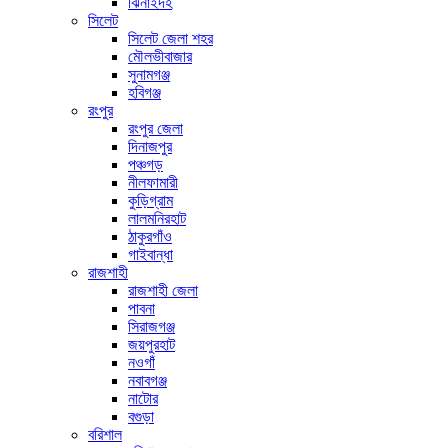
ঝিনাইদহ
সিলেট
সিলেট জেলা শহর
মৌলভীবাজার
সুনামগঞ্জ
হবিগঞ্জ
রংপুর
রংপুর জেলা
দিনাজপুর
পঞ্চগড়
নীলফামারী
কুড়িগ্রাম
লালমনিরহাট
ঠাকুরগাঁও
গাইবান্ধা
রাজশাহী
রাজশাহী জেলা
পাবনা
সিরাজগঞ্জ
জয়পুরহাট
নওগাঁ
নবাবগঞ্জ
নাটোর
বগুড়া
বরিশাল