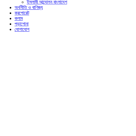
ইসলামী আন্দোলন বাংলাদেশ
অর্থনীতি ও বাণিজ্য
করপোরেট
কলাম
পড়াশোনা
যোগাযোগ