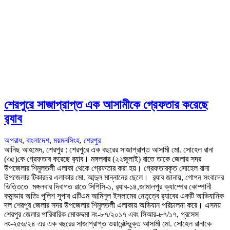
শেরপুরে সাজাপ্রাপ্ত এক আসামীকে গ্রেফতার করেছে
র‍্যাব
অপরাধ
,
বাংলাদেশ
,
ময়মনসিংহ
,
শেরপুর
আনিছ আহমেদ, শেরপুর : শেরপুরে এক বছরের সাজাপ্রাপ্ত আসামী মো. সোহেল রানা
(৩৫)কে গ্রেফতার করেছে র‍্যাব। মঙ্গলবার (২২জুলাই) রাতে তাকে জেলার সদর
উপজেলার শিমুলতলী এলাকা থেকে গ্রেফতার করা হয়। গ্রেফতারকৃত সোহেল রানা
উপজেলার টিকারচর এলাকার মো. আব্দুল মান্নানের ছেলে। র‍্যাব জানায়, গোপন সংবাদের
ভিত্তিতে মঙ্গলবার দিবাগত রাতে সিপিসি-১, র‌্যাব-১৪,জামালপুর ক্যাম্পের কোম্পানী
কমান্ডার অতিঃ পুলিশ সুপার এটিএম আমিনুল ইসলামের নেতৃত্বে র‌্যাবের একটি আভিযানিক
দল শেরপুর জেলার সদর উপজেলার শিমুলতলী এলাকায় অভিযান পরিচালনা করে। এসময়
শেরপুর জেলার পারিবারিক মোকদ্দমা নং-৮৭/২০১৭ এবং সিআর-৮৭/১৭, প্রসেস
নং-২৫৬/২৪ এর এক বছরের সাজাপ্রাপ্ত ওয়ারেন্টভুক্ত আসামী মো. সোহেল রানাকে