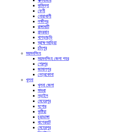
কক্সবাজার
কুমিল্লা
ফেনী
নোয়াখালী
লক্ষীপুর
রাঙ্গামাটি
বান্দরবান
খাগড়াছড়ি
ব্রাহ্মণবাড়িয়া
চাঁদপুর
ময়মনসিংহ
ময়মনসিংহ জেলা শহর
শেরপুর
জামালপুর
নেত্রকোনা
খুলনা
খুলনা জেলা
মাগুরা
নড়াইল
মেহেরপুর
যশোর
কুষ্টিয়া
চুয়াডাঙ্গা
বাগেরহাট
মেহেরপুর