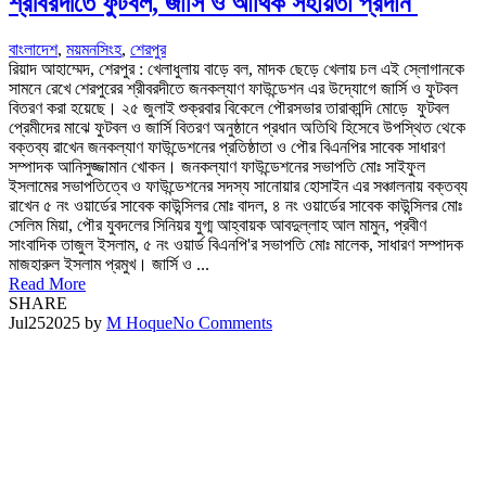
শ্রীবরদীতে ফুটবল, জার্সি ও আর্থিক সহায়তা প্রদান
বাংলাদেশ
,
ময়মনসিংহ
,
শেরপুর
রিয়াদ আহাম্মেদ, শেরপুর : খেলাধুলায় বাড়ে বল, মাদক ছেড়ে খেলায় চল এই স্লোগানকে
সামনে রেখে শেরপুরের শ্রীবরদীতে জনকল্যাণ ফাউন্ডেশন এর উদ্যোগে জার্সি ও ফুটবল
বিতরণ করা হয়েছে। ২৫ জুলাই শুক্রবার বিকেলে পৌরসভার তারাকান্দি মোড়ে ফুটবল
প্রেমীদের মাঝে ফুটবল ও জার্সি বিতরণ অনুষ্ঠানে প্রধান অতিথি হিসেবে উপস্থিত থেকে
বক্তব্য রাখেন জনকল্যাণ ফাউন্ডেশনের প্রতিষ্ঠাতা ও পৌর বিএনপির সাবেক সাধারণ
সম্পাদক আনিসুজ্জামান খোকন। জনকল্যাণ ফাউন্ডেশনের সভাপতি মোঃ সাইফুল
ইসলামের সভাপতিত্বে ও ফাউন্ডেশনের সদস্য সানোয়ার হোসাইন এর সঞ্চালনায় বক্তব্য
রাখেন ৫ নং ওয়ার্ডের সাবেক কাউন্সিলর মোঃ বাদল, ৪ নং ওয়ার্ডের সাবেক কাউন্সিলর মোঃ
সেলিম মিয়া, পৌর যুবদলের সিনিয়র যুগ্ম আহ্বায়ক আবদুল্লাহ আল মামুন, প্রবীণ
সাংবাদিক তাজুল ইসলাম, ৫ নং ওয়ার্ড বিএনপি'র সভাপতি মোঃ মালেক, সাধারণ সম্পাদক
মাজহারুল ইসলাম প্রমুখ। জার্সি ও ...
Read More
SHARE
Jul
25
2025
by
M Hoque
No Comments