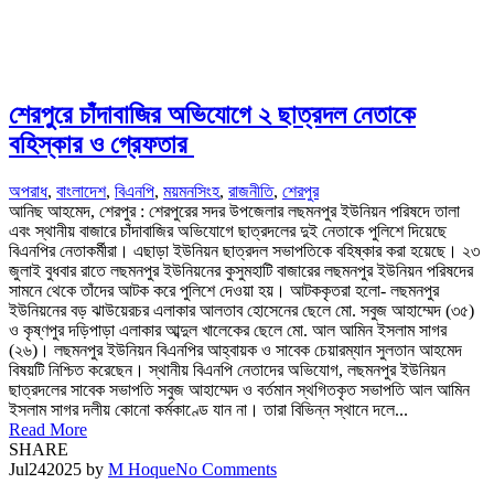
শেরপুরে চাঁদাবাজির অভিযোগে ২ ছাত্রদল নেতাকে
বহিস্কার ও গ্রেফতার
অপরাধ
,
বাংলাদেশ
,
বিএনপি
,
ময়মনসিংহ
,
রাজনীতি
,
শেরপুর
আনিছ আহমেদ, শেরপুর : শেরপুরের সদর উপজেলার লছমনপুর ইউনিয়ন পরিষদে তালা
এবং স্থানীয় বাজারে চাঁদাবাজির অভিযোগে ছাত্রদলের দুই নেতাকে পুলিশে দিয়েছে
বিএনপির নেতাকর্মীরা। এছাড়া ইউনিয়ন ছাত্রদল সভাপতিকে বহিষ্কার করা হয়েছে। ২৩
জুলাই বুধবার রাতে লছমনপুর ইউনিয়নের কুসুমহাটি বাজারের লছমনপুর ইউনিয়ন পরিষদের
সামনে থেকে তাঁদের আটক করে পুলিশে দেওয়া হয়। আটককৃতরা হলো- লছমনপুর
ইউনিয়নের বড় ঝাউয়েরচর এলাকার আলতাব হোসেনের ছেলে মো. সবুজ আহাম্মেদ (৩৫)
ও কৃষ্ণপুর দড়িপাড়া এলাকার আব্দুল খালেকের ছেলে মো. আল আমিন ইসলাম সাগর
(২৬)। লছমনপুর ইউনিয়ন বিএনপির আহ্বায়ক ও সাবেক চেয়ারম্যান সুলতান আহমেদ
বিষয়টি নিশ্চিত করেছেন। স্থানীয় বিএনপি নেতাদের অভিযোগ, লছমনপুর ইউনিয়ন
ছাত্রদলের সাবেক সভাপতি সবুজ আহাম্মেদ ও বর্তমান স্থগিতকৃত সভাপতি আল আমিন
ইসলাম সাগর দলীয় কোনো কর্মকাণ্ডে যান না। তারা বিভিন্ন স্থানে দলে...
Read More
SHARE
Jul
24
2025
by
M Hoque
No Comments