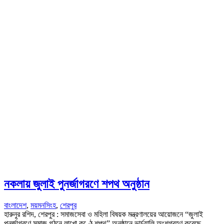
নকলায় জুলাই পুনর্জাগরণে শপথ অনুষ্ঠান
বাংলাদেশ
,
ময়মনসিংহ
,
শেরপুর
হারুনুর রশিদ, শেরপুর : সমাজসেবা ও মহিলা বিষয়ক মন্ত্রণালয়ের আয়োজনে “জুলাই
পুনর্জাগরণে সমাজ গঠনে লাখো কণ্ঠে শপথ” অনুষ্ঠানে ভার্চুয়ালি অংশগ্রহণ করেছে