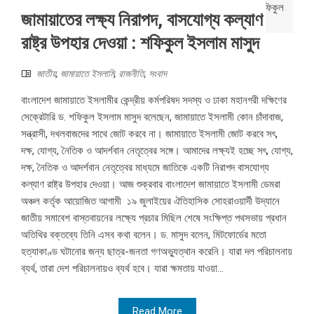
জামায়াতের লক্ষ্য নিরাপদ, বাসযোগ্য কল্যাণ
রাষ্ট্র উপহার দেওয়া : শফিকুল ইসলাম মাসুদ
জাতীয়
,
জামায়াতে ইসলামি
,
রাজনীতি
,
সংবাদ
বাংলাদেশ জামায়াতে ইসলামীর কেন্দ্রীয় কর্মপরিষদ সদস্য ও ঢাকা মহানগরী দক্ষিণের
সেক্রেটারি ড. শফিকুল ইসলাম মাসুদ বলেছেন, জামায়াতে ইসলামী কোন চাঁদাবাজ,
সন্ত্রাসী, দখলবাজদের সাথে জোট করবে না। জামায়াতে ইসলামী জোট করবে সৎ,
দক্ষ, যোগ্য, নৈতিক ও আদর্শবান নেতৃত্বের সঙ্গে। আমাদের লক্ষ্যই হচ্ছে সৎ, যোগ্য,
দক্ষ, নৈতিক ও আদর্শবান নেতৃত্বের মাধ্যমে জাতিকে একটি নিরাপদ বাসযোগ্য
কল্যাণ রাষ্ট্র উপহার দেওয়া। আজ শুক্রবার বাংলাদেশ জামায়াতে ইসলামী ডেমরা
অঞ্চল কর্তৃক আয়োজিত আগামী ১৯ জুলাইয়ের ঐতিহাসিক সোহরাওয়ার্দী উদ্যানে
জাতীয় সমাবেশ বাস্তবায়নের লক্ষ্যে প্রচার মিছিল শেষে সংক্ষিপ্ত পথসভায় প্রধান
অতিথির বক্তব্যে তিনি এসব কথা বলেন। ড. মাসুদ বলেন, মিটফোর্ডের মতো
হত্যাকাণ্ড ঘটানোর জন্য ছাত্র-জনতা গণঅভ্যুত্থান করেনি। যারা দল পরিচালনায়
ব্যর্থ, তারা দেশ পরিচালনায়ও ব্যর্থ হবে। যারা ক্ষমতায় যাওয়া...
Read More