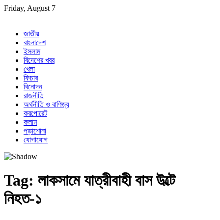
Skip
Friday, August 7
to
content
জাতীয়
বাংলাদেশ
ইসলাম
বিদেশের খবর
খেলা
ফিচার
বিনোদন
রাজনীতি
অর্থনীতি ও বাণিজ্য
করপোরেট
কলাম
পড়াশোনা
যোগাযোগ
Tag:
লাকসামে যাত্রীবাহী বাস উল্টে
নিহত-১