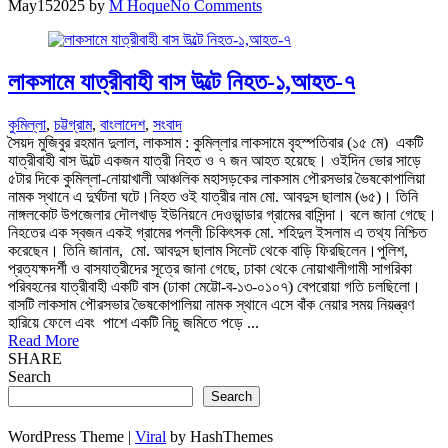
May
15
2025
by
M Hoque
No Comments
লাকসামে যাত্রীবাহী বাস উল্টে নিহত-১,আহত-৭
কুমিল্লা
,
চট্টগ্রাম
,
বাংলাদেশ
,
সংবাদ
সৈয়দ মুজিবুর রহমান দুলাল, লাকসাম : কুমিল্লার লাকসামে বৃহস্পতিবার (১৫ মে) একটি
যাত্রীবাহী বাস উল্টে একজন যাত্রী নিহত ও ৭ জন আহত হয়েছে। ওইদিন ভোর সাড়ে
৫টার দিকে কুমিল্লা-নোয়াখালী আঞ্চলিক মহাসড়কের লাকসাম পৌরসভার ভৈষকোপালিয়া
নামক স্থানে এ দুর্ঘটনা ঘটে।নিহত ওই যাত্রীর নাম মো. আবদুস ছালাম (৬৫)। তিনি
নাঙ্গলকোট উপজেলার দৌলখাড় ইউনিয়নে দেওভান্ডার গ্রামের বাসিন্দা। বলে জানা গেছে।
নিহতের এক স্বজন একই গ্রামের পল্লী চিকিৎসক মো. শহিদুল ইসলাম এ তথ্য নিশ্চিত
করেছেন। তিনি জানান, মো. আবদুস ছালাম সিলেট থেকে বাড়ি ফিরছিলেন।পুলিশ,
প্রত্যক্ষদর্শী ও বাসযাত্রীদের সূত্রে জানা গেছে, ঢাকা থেকে নোয়াখালীগামী সাগরিকা
পরিবহনের যাত্রীবাহী একটি বাস (ঢাকা মেট্টো-ব-১৩-০১০৭) বেপরোয়া গতি চলছিলো।
বাসটি লাকসাম পৌরসভার ভৈষকোপালিয়া নামক স্থানে এসে বাঁক নেয়ার সময় নিয়ন্ত্রণ
হারিয়ে ফেলে এবং পাশে একটি নিচু জমিতে পড়ে ...
Read More
SHARE
Search
Search
WordPress Theme |
Viral
by HashThemes