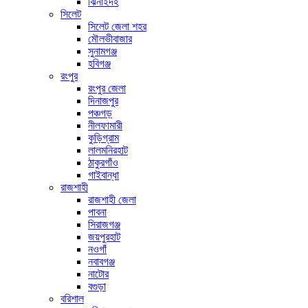
ঝিনাইদহ
সিলেট
সিলেট জেলা শহর
মৌলভীবাজার
সুনামগঞ্জ
হবিগঞ্জ
রংপুর
রংপুর জেলা
দিনাজপুর
পঞ্চগড়
নীলফামারী
কুড়িগ্রাম
লালমনিরহাট
ঠাকুরগাঁও
গাইবান্ধা
রাজশাহী
রাজশাহী জেলা
পাবনা
সিরাজগঞ্জ
জয়পুরহাট
নওগাঁ
নবাবগঞ্জ
নাটোর
বগুড়া
বরিশাল