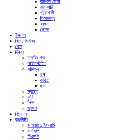
বরিশাল জেলা
ঝালকাঠি
পটুয়াখালী
পিরোজপুর
বরগুনা
ভোলা
ইসলাম
বিদেশের খবর
খেলা
ফিচার
চাকরির খবর
লাইফস্টাইল
সাহিত্য
গল্প
কবিতা
ছড়া
স্বাস্থ্য
কৃষি
শিক্ষা
ভ্রমণ
বিনোদন
রাজনীতি
জামায়াতে ইসলামি
এনসিপি
বিএনপি