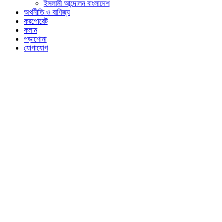
ইসলামী আন্দোলন বাংলাদেশ
অর্থনীতি ও বাণিজ্য
করপোরেট
কলাম
পড়াশোনা
যোগাযোগ