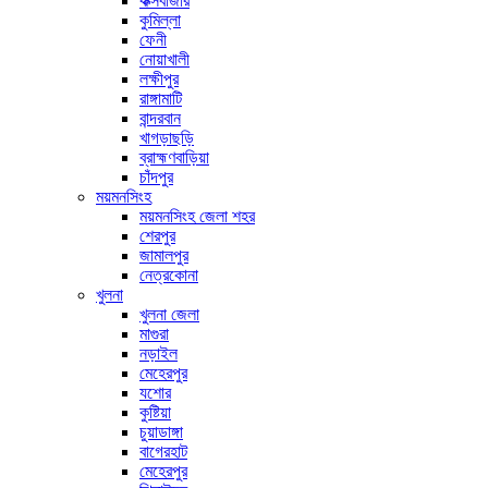
কক্সবাজার
কুমিল্লা
ফেনী
নোয়াখালী
লক্ষীপুর
রাঙ্গামাটি
বান্দরবান
খাগড়াছড়ি
ব্রাহ্মণবাড়িয়া
চাঁদপুর
ময়মনসিংহ
ময়মনসিংহ জেলা শহর
শেরপুর
জামালপুর
নেত্রকোনা
খুলনা
খুলনা জেলা
মাগুরা
নড়াইল
মেহেরপুর
যশোর
কুষ্টিয়া
চুয়াডাঙ্গা
বাগেরহাট
মেহেরপুর