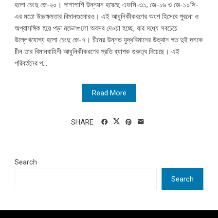
হলো চেংদু জে-২০। পাশাপাশি উন্নয়ন হয়েছে এফসি-৩১, জে-১৬ ও জে-১০সি-
এর মতো উচ্চক্ষমতার বিমানগুলোরও। এই আধুনিকীকরণের অংশ হিসেবে পুরনো ও
অপ্রাসঙ্গিক হয়ে পড়া মডেলগুলো অবসর দেওয়া হচ্ছে, যার মধ্যে সবচেয়ে
উল্লেখযোগ্য হলো চেংদু জে-৭। চীনের উন্নত যুদ্ধবিমানের উত্থান গত দুই দশকে
চীন তার বিমানবাহিনী আধুনিকীকরণের প্রতি ব্যাপক গুরুত্ব দিয়েছে। এই
পরিবর্তনের প...
Read More
SHARE
Search
Search