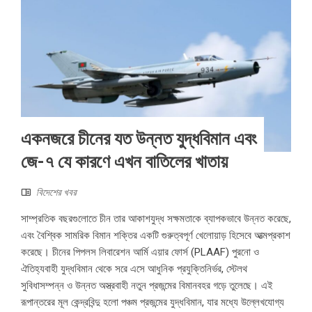
একনজরে চীনের যত উন্নত যুদ্ধবিমান এবং
জে-৭ যে কারণে এখন বাতিলের খাতায়
বিদেশের খবর
সাম্প্রতিক বছরগুলোতে চীন তার আকাশযুদ্ধ সক্ষমতাকে ব্যাপকভাবে উন্নত করেছে,
এবং বৈশ্বিক সামরিক বিমান শক্তির একটি গুরুত্বপূর্ণ খেলোয়াড় হিসেবে আত্মপ্রকাশ
করেছে। চীনের পিপলস লিবারেশন আর্মি এয়ার ফোর্স (PLAAF) পুরনো ও
ঐতিহ্যবাহী যুদ্ধবিমান থেকে সরে এসে আধুনিক প্রযুক্তিনির্ভর, স্টেলথ
সুবিধাসম্পন্ন ও উন্নত অস্ত্রবাহী নতুন প্রজন্মের বিমানবহর গড়ে তুলেছে। এই
রূপান্তরের মূল কেন্দ্রবিন্দু হলো পঞ্চম প্রজন্মের যুদ্ধবিমান, যার মধ্যে উল্লেখযোগ্য