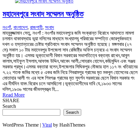
মহাদেবপুরে সংবাদ সম্মেলন অনুষ্ঠিত
নওগাঁ
,
বাংলাদেশ
,
রাজশাহী
,
সংবাদ
মাহবুবুজ্জামান সেতু, নওগাঁ : নওগাঁর মহাদেবপুরে জমি সংক্রান্ত বিরোধে আদালতে মামলা
চলমান থাকাবস্থায় ভূয়া দলিলের মাধ্যমে সংখ্যালঘু পরিবারের সম্পত্তি জোরপূর্বকভাবে
দখল ও হস্তান্তরের চেষ্টার প্রতিবাদে সংবাদ সম্মেলন অনুষ্ঠিত হয়েছে। মঙ্গলবার (২৭
মে) সকাল ১০ টায় মহাদেবপুর উপজেলা সাব রেজিষ্ট্রি অফিস চত্বরে এ সংবাদ সম্মেলন
অনুষ্ঠিত হয়। এসময় ভূক্তভোগী বিমান সরকারের সভাপতিত্বে বক্তব্য রাখেন,আবুল
কালাম,সাইফুল ইসলাম,আফাজ উদ্দিন,আবেদ আলী,সোহরাব হোসেন,কছিমুদ্দিন এবং সঞ্জয়
সরকার প্রমূখ।এসময় বক্তারা বলেন,উপজেলার সিদ্দিকপুর মৌজার হাল ১১৭ নং খতিয়ানের
৭.২২ শতক জমির মধ্যে ৫ একর জমি নিয়ে শিবরামপুর গ্রামের মৃত মকবুল হোসেনের ছেলে
মোতাহার আলী গং এর সঙ্গে শিবগঞ্জ গ্রামের মৃত সুদর্শন সরকারের ছেলে বিমান সরকার গং
এর দীর্ঘদিন যাবৎ বিরোধ চলে আসছিলো।ভূক্তভোগীদের দাবি যে,১৯৩৩ সালের
দলিল,১৯৩৬ সালের জীবনস্বত্ত্ব হি...
Read More
SHARE
Search
Search
WordPress Theme |
Viral
by HashThemes