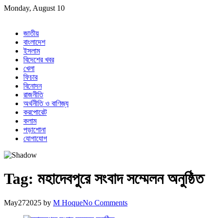
Skip
Monday, August 10
to
content
জাতীয়
বাংলাদেশ
ইসলাম
বিদেশের খবর
খেলা
ফিচার
বিনোদন
রাজনীতি
অর্থনীতি ও বাণিজ্য
করপোরেট
কলাম
পড়াশোনা
যোগাযোগ
Tag:
মহাদেবপুরে সংবাদ সম্মেলন অনুষ্ঠিত
May
27
2025
by
M Hoque
No Comments