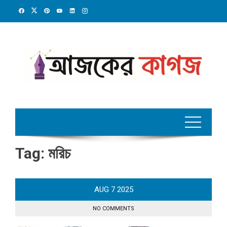
Skip
to
content
Tag:
মরিচ
AUG
7
2025
NO COMMENTS