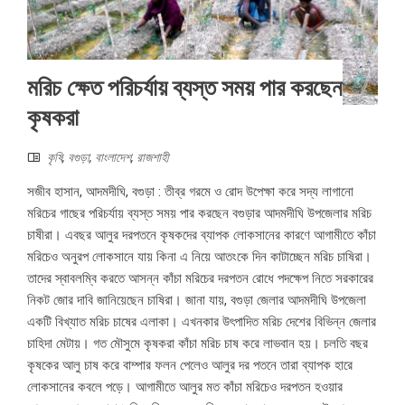
মরিচ ক্ষেত পরিচর্যায় ব্যস্ত সময় পার করছেন
কৃষকরা
কৃষি
,
বগুড়া
,
বাংলাদেশ
,
রাজশাহী
সজীব হাসান, আদমদীঘি, বগুড়া : তীব্র গরমে ও রোদ উপেক্ষা করে সদ্য লাগানো
মরিচের গাছের পরিচর্যায় ব্যস্ত সময় পার করছেন বগুড়ার আদমদীঘি উপজেলার মরিচ
চাষীরা। এবছর আলুর দরপতনে কৃষকদের ব্যাপক লোকসানের কারণে আগামীতে কাঁচা
মরিচেও অনুরপ লোকসানে যায় কিনা এ নিয়ে আতংকে দিন কাটাচ্ছেন মরিচ চাষিরা।
তাদের স্বাবলম্বি করতে আসন্ন কাঁচা মরিচের দরপতন রোধে পদক্ষেপ নিতে সরকারের
নিকট জোর দাবি জানিয়েছেন চাষিরা। জানা যায়, বগুড়া জেলার আদমদীঘি উপজেলা
একটি বিখ্যাত মরিচ চাষের এলাকা। এখনকার উৎপাদিত মরিচ দেশের বিভিন্ন জেলার
চাহিদা মেটায়। গত মৌসুমে কৃষকরা কাঁচা মরিচ চাষ করে লাভবান হয়। চলতি বছর
কৃষকের আলু চাষ করে বাম্পার ফলন পেলেও আলুর দর পতনে তারা ব্যাপক হারে
লোকসানের কবলে পড়ে। আগামীতে আলুর মত কাঁচা মরিচেও দরপতন হওয়ার