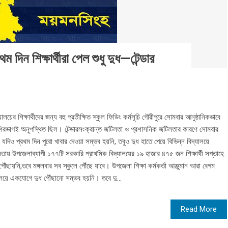
ম দিন শিক্ষার্থীরা পেল শুধু দুধ—টেন্ডার
য়ের শিক্ষার্থীদের জন্য বহু প্রতীক্ষিত স্কুল ফিডিং কর্মসূচি গৌরীপুরে সোমবার আনুষ্ঠানিকভাবে
বেশিরভাগই অনুপস্থিত ছিল। টেন্ডারসংক্রান্ত জটিলতা ও প্রশাসনিক জটিলতার কারণে সোমবার
 যদিও প্রথম দিন পুরো খাবার দেওয়া সম্ভব হয়নি, তবুও দুধ হাতে পেয়ে বিভিন্ন বিদ্যালয়ে
ওতায় উপজেলাব্যাপী ১৭৭টি সরকারি প্রাথমিক বিদ্যালয়ের ১৯ হাজার ৪৭৫ জন শিক্ষার্থী সপ্তাহে
 পৌঁছায়নি,তবে মঙ্গলবার সব স্কুলে পৌঁছে যাবে। উপজেলা শিক্ষা কর্মকর্তা আঞ্জুমান আরা বেগম
ালয়ে একযোগে দুধ পৌঁছানো সম্ভব হয়নি। তবে দু...
Read More