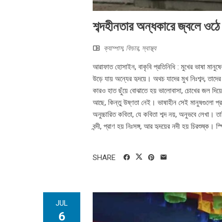
শব্দহীনতার অন্ধকারে জ্বলে ওঠ
ক্যাম্পাস
,
ফিচার
,
স্বাস্থ্য
আরাফাত হোসাইন, বাকৃবি প্রতিনিধি : মুখের ভাষা মানুষের আ
উড়ে যায় অন্যের হৃদয়ে। অথচ যাদের মুখ নিঃশব্দ, তাদে
কারও হাত ছুঁয়ে বোঝাতে হয় ভালোবাসা, চোখের জল দিয়
আছে, কিন্তু উষ্ণতা নেই। ভাষাহীন সেই মানুষগুলো প্র
অনুচ্চারিত কবিতা, যে কবিতা শব্দ নয়, অনুভবে লেখা। তা
বন্দী, প্রাণ হয় নিঃসঙ্গ, আর হৃদয়ের নদী হয় চিরশুষ্ক। স
SHARE
JUL
6