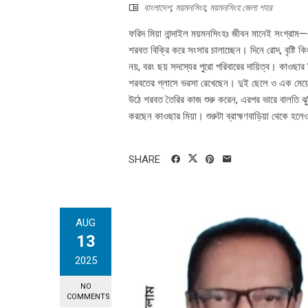
বাংলাদেশ
,
ময়মনসিংহ
,
ময়মনসিংহ জেলা শহর
ফরিদ মিয়া নান্দাইল ময়মনসিংহঃ জীবন মানেই সংগ্রাম—এ
শরবত বিক্রি করে সংসার চালাচ্ছেন। দিনে রোদ, বৃষ্টি 
নয়, বরং ছয় সদস্যের পুরো পরিবারের দায়িত্ব। কাওছার 
শরবতের গ্লাসে ভরসা রেখেছেন। দুই ছেলে ও এক মেয়ে 
উঠে শরবত তৈরির কাজ শুরু করেন, এরপর ভারে বালতি ঝুলিয
করছেন কাওছার মিয়া। শুরুটা ব্রাহ্মণবাড়িয়া থেকে হলে
SHARE
AUG
13
2025
NO
COMMENTS