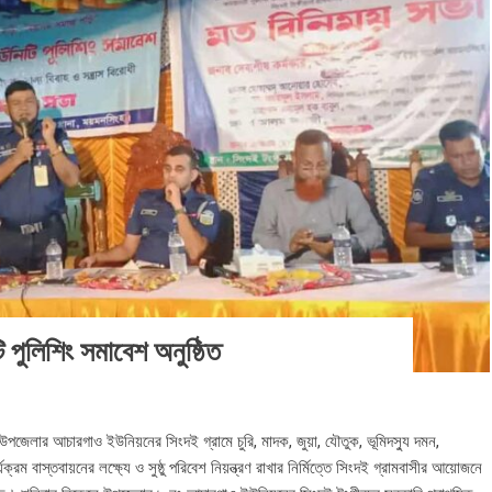
ি পুলিশিং সমাবেশ অনুষ্ঠিত
ল উপজেলার আচারগাও ইউনিয়নের সিংদই গ্রামে চুরি, মাদক, জুয়া, যৌতুক, ভূমিদস্যু দমন,
্রম বাস্তবায়নের লক্ষ্যে ও সুষ্ঠু পরিবেশ নিয়ন্ত্রণ রাখার নির্মিত্তে সিংদই গ্রামবাসীর আয়োজনে