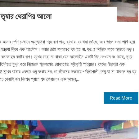
ে তৃষার থেরাপির আলো
ত্মার দর্পণ যেখানে অনুভূতিরা শব্দে রূপ পায়, ব্যথারা ব্যাখ্যা খোঁজে, আর ভালোবাসা পাখি হয়ে
র যন্ত্রণা নীরব এক আর্তনাদ। বলার চেষ্টা থাকলেও শব্দ হয় না, কণ্ঠে আটকে থাকে হৃদয়ের ঝড়।
ে বলতে হয় কষ্টের গল্প। মুখের ভাষা না থাকা যেন আলোহীন একটি দিন সেখানে রং আছে, দৃশ্য
তিনিয়ত যুদ্ধ করে নিজেকে প্রকাশের, বোঝানোর, স্বীকৃতি পাওয়ার। তাদের নীরবতা এক
ই মুখের ভাষার গুরুত্ব শুধু কথায় নয়, তা জীবনের সবচেয়ে শক্তিশালী সেতু যা না থাকলে মন হয়
্পিচ থেরাপি হল নিঃশব্দ প্রাণে শব্দ ফেরানোর এক আশ্চর্...
Read More