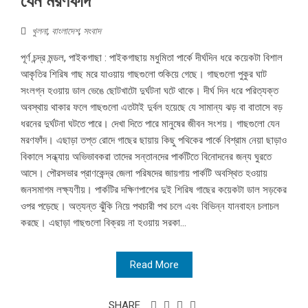
যেন মরণফাঁদ
খুলনা
,
বাংলাদেশ
,
সংবাদ
পূর্ণ চন্দ্র মন্ডল, পাইকগাছা : পাইকগাছায় মধুমিতা পার্কে দীর্ঘদিন ধরে কয়েকটা বিশাল
আকৃতির শিরিষ গাছ মরে যাওয়ায় গাছগুলো শুকিয়ে গেছে। গাছগুলো পুকুর ঘাট
সংলগ্ন হওয়ায় ডাল ভেঙে ছোটখাটো দুর্ঘটনা ঘটে থাকে। দীর্ঘ দিন ধরে পরিত্যক্ত
অবস্থায় থাকার ফলে গাছগুলো এতটাই দুর্বল হয়েছে যে সামান্য ঝড় বা বাতাসে বড়
ধরনের দুর্ঘটনা ঘটতে পারে। দেখা দিতে পারে মানুষের জীবন সংশয়। গাছগুলো যেন
মরণফাঁদ। এছাড়া তপ্ত রোদে গাছের ছায়ায় কিছু পথিকের পার্কে বিশ্রাম নেয়া ছাড়াও
বিকালে সন্ধ্যায় অভিভাবকরা তাদের সন্তানদের পার্কটিতে বিনোদনের জন্য ঘুরতে
আসে। পৌরসভার প্রাণকেন্দ্র জেলা পরিষদের জায়গায় পার্কটি অবস্থিত হওয়ায়
জনসমাগম লক্ষ্যণীয়। পার্কটির দক্ষিণপাশের দুই শিরিষ গাছের কয়েকটা ডাল সড়কের
ওপর পড়েছে। অত্যন্ত ঝুঁকি নিয়ে পথচারী পথ চলে এবং বিভিন্ন যানবাহন চলাচল
করছে। এছাড়া গাছগুলো বিক্রয় না হওয়ায় সরকা...
Read More
SHARE