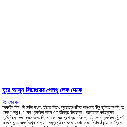
ঘুরে আসুন সিচাংয়ের পেলখু লেক থেকে
বিদেশের খবর
আফরিন মিম, সিএমজি বাংলা: চীনের সিচাং স্বায়ত্তশাসিত অঞ্চলের উঁচু ভূমিতে অবস্থিত
লেক পেলখু। এ যেন প্রকৃতির আঁকা এক জীবন্ত চিত্রকর্ম। বরফঢাকা পর্বতশৃঙ্গের
প্রতিবিম্বে ভরা স্বচ্ছ জলরাশি, পাহাড়-ঘেরা প্রশান্ত পরিবেশ, এই লেক প্রকৃতির সৌন্দর্য
ও বৈচিত্র্যের এক নিঃশব্দ সাক্ষ্য। সমুদ্রপৃষ্ঠ থেকে ৪ হাজার ৫৯০ মিটার উঁচুতে অবস্থিত