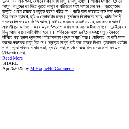
দুবাই এমন এক শহর, যেখানে সবার জন্য কিছু না কিছু রয়েছে। আপনি দম্পতি হিসেবে
আসুন, বন্ধুদের দল নিয়ে ঘুরতে আসুন বা পরিবারের সঙ্গে সফরে বের হন—প্রত্যেকের
জন্যই এখানে রয়েছে উপযুক্ত ভ্রমণ পরিকল্পনা। প্রতি বছর দুবাইতে লক্ষ লক্ষ পর্যটক
ভিড় করেন ব্যাবসা, ছুটি ও কেনাকাটার জন্য। সুসজ্জিত বিনোদনের সাথে, এটির বিলাসী
গন্তব্য হিসেবে এর খ্যাতি আছে। যাই হোক এর মানে এই নয় যে, এর অনেক আকর্ষণ
এবং জীবনে অন্তত একবার আনন্দ উপভোগ করার জন্য অনেক টাকা লাগবে। দুবাইয়ে সব
কিছু আছে বললে অতিরঞ্জিত হবে না। পরিবারের সাথে দুবাইয়ের মজা: সমুদ্র সৈকতে
ঝাঁপিয়ে পড়া তরুণ প্রজন্মের পর্যটকেরজন্য প্রথম অগ্রাধিকার। জেবিআর-এর বালি সকল
বয়সের পর্যটকের জন্য নিরাপদ। সমুদ্রের মধ্যে তৈরি করা হয়েছে বিশাল প্রবাহমান ওয়াটার
পার্ক। পুরো পরিবার সাঁতার কাটা, স্লাইড করা, লাফানো এবং উপরে চড়তে পারেন এবং
নিশ্চিতভাবে মজা...
Read More
SHARE
Apr
26
2025
by
M Hoque
No Comments