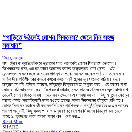
“গাড়িতে উঠলেই মোশন সিকনেস? জেনে নিন সহজ
সমাধান”
ফিচার
,
স্বাস্থ্য
বাস, ট্রেন বা প্রাইভেটকারে ভ্রমণের সময় অনেকেই মোশন সিকনেসে ভোগেন।
বিশেষজ্ঞদের মতে, এর মূল কারণ আমাদের কানের অভ্যন্তরে থাকা সেন্সর। এই
সেন্সরগুলো মস্তিষ্ককে আমাদের গতিমুখ সম্পর্কে নিয়মিত সংকেত পাঠায়। তবে বাস বা
গাড়ির টানা গতিশীলতার কারণে কখনো কখনো এই সেন্সর ভুল সংকেত পাঠায়। ফলে
বাস্তবে আপনি যেদিকে যাচ্ছেন, মস্তিষ্ক ভিন্নভাবে তা অনুভব করে। এর ফলেই মাথা
ঘোরা ও বমি ভাব দেখা দেয়। বিশেষজ্ঞরা জানান, মূলত কান ও মস্তিষ্কের ভুল যোগাযোগ
থেকেই মোশন সিকনেস হয়। তবে সবার ক্ষেত্রে এ সমস্যা হয় না। কিছু মানুষের ক্ষেত্রে
কানের সেন্সর জেনেটিক্যালি দুর্বল হওয়ায় তাদের মোশন সিকনেসের তীব্রতা বেশি হয়।
মোশন সিকনেস কমাতে কী করবেন?ফিটনেস প্রশিক্ষক ও কনটেন্ট ক্রিয়েটর এ এস তাজের
পরামর্শ অনুযায়ী, কিছু সহজ পদ্ধতি অনুসরণ করে মোশন সিকনেস নিয়ন্ত্রণ করা যেতে
পারে: ১. ভ্রমণের আগে হালকা খাবার খান। পেট ভর...
Read More
SHARE