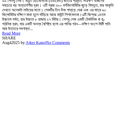
এই পেলখু লেক। মাউন্ট ছোমোলাংমা (এভারেস্ট) জাতীয় প্রকৃতি সংরক্ষণ অঞ্চলের
সবচেয়ে বড় অন্তর্দেশীয় হ্রদ। এটি প্রায় ৩০০ বর্গকিলোমিটার জুড়ে বিস্তৃত, যার আকৃতি
দেখতে অনেকটা লাউয়ের মতো। লেকটির তিন দিক পাহাড়ে ঘেরা এবং এর মাত্র ৬০
কিলোমিটার দক্ষিণে মাথা তুলে দাঁড়িয়ে আছে মাউন্ট শিশাফোংমা।এটি বিশ্বের ১৪তম
উচ্চতম পর্বত, যার উচ্চতা ৮ হাজার ২৭ মিটার। পেলখু লেক একটি টেকটনিক বা ভূ-
গাঠনিক হ্রদ, যার একটি অনন্য বৈশিষ্ট্য হলো এর পানির গঠন—দক্ষিণ অংশে মিষ্টি পানি
আর উত্তরে লবণাক্ত...
Read More
SHARE
Aug
4
2025
by
Ajker Kagoj
No Comments