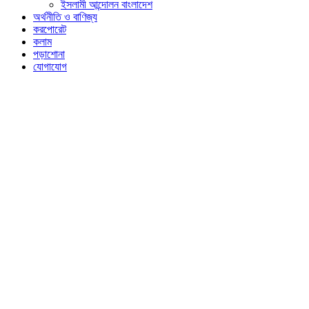
ইসলামী আন্দোলন বাংলাদেশ
অর্থনীতি ও বাণিজ্য
করপোরেট
কলাম
পড়াশোনা
যোগাযোগ