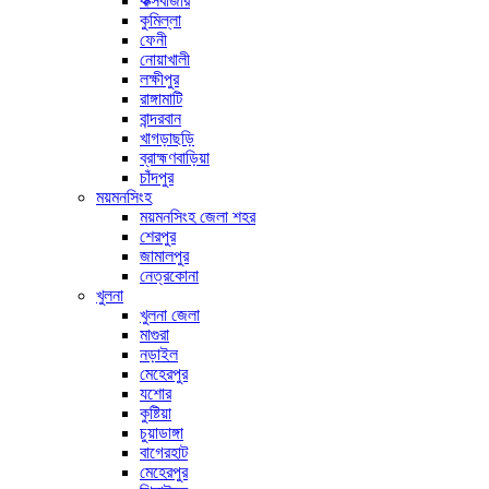
কক্সবাজার
কুমিল্লা
ফেনী
নোয়াখালী
লক্ষীপুর
রাঙ্গামাটি
বান্দরবান
খাগড়াছড়ি
ব্রাহ্মণবাড়িয়া
চাঁদপুর
ময়মনসিংহ
ময়মনসিংহ জেলা শহর
শেরপুর
জামালপুর
নেত্রকোনা
খুলনা
খুলনা জেলা
মাগুরা
নড়াইল
মেহেরপুর
যশোর
কুষ্টিয়া
চুয়াডাঙ্গা
বাগেরহাট
মেহেরপুর