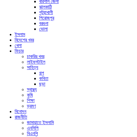
বরিশাল জেলা
ঝালকাঠি
পটুয়াখালী
পিরোজপুর
বরগুনা
ভোলা
ইসলাম
বিদেশের খবর
খেলা
ফিচার
চাকরির খবর
লাইফস্টাইল
সাহিত্য
গল্প
কবিতা
ছড়া
স্বাস্থ্য
কৃষি
শিক্ষা
ভ্রমণ
বিনোদন
রাজনীতি
জামায়াতে ইসলামি
এনসিপি
বিএনপি