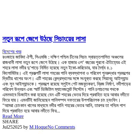
নতুন রূপে জেগে উঠছে সিচাংয়ের লাসা
বিদেশের খবর
রওজায়ে জাবিদা ঐশী, সিএমজি : দক্ষিণ পশ্চিম চীনের সিচাং স্বায়ত্তশাসিত অঞ্চলের
রাজধানী লাসা নতুন রূপে জেগে উঠছে। এক হাজার ৩শ’ বছরের পুরনো ঐতিহ্যের এই
শহরে লাসা নদীর দু’পাড়ে নির্মিত হয়েছে নতুন ইকো-করিডোর, যার দৈর্ঘ্য ৪.১
কিলোমিটার। এই প্রকল্পটি লাসা শহরের পানি ব্যবস্থাপনা ও পরিবেশ পুনরুদ্ধার প্রকল্পের
দ্বিতীয় ধাপের অংশ। এটি শহরের কেন্দ্রস্থলের সঙ্গে সংযুক্ত করছে সিয়ানচু আইল্যান্ড
এবং সুন আইল্যান্ডকে। প্রকল্পে রয়েছে স্লুইস গেট মজবুতকরণ, ব্রিজ নির্মাণ, নদীপাড়ের
পরিবেশ উন্নয়ন এবং স্মার্ট ডিজিটাল ম্যানেজমেন্ট সিস্টেম। পানি চলাচলের পথকে
এমনভাবে ডিজাইন করা হয়েছে যেন এটি শহরের ভেতর দিয়ে প্রবাহিত হয়ে আবার নদীতে
ফিরে যায়। এমনটিই জানিয়েছেন পানিসম্পদ দফতরের উপপরিচালক চাং চ্যংফিং।
"আমরা চোংকান খালের মাধ্যমে নদীর পানি শহরের ভেতর আনি, তারপর তা পশ্চিম পাশ
দিয়ে প্রবাহিত হয়ে আবার নদীতে ফির...
Read More
SHARE
Jul
25
2025
by
M Hoque
No Comments