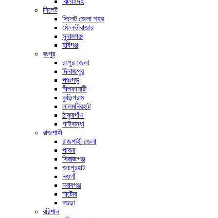
ঝিনাইদহ
সিলেট
সিলেট জেলা শহর
মৌলভীবাজার
সুনামগঞ্জ
হবিগঞ্জ
রংপুর
রংপুর জেলা
দিনাজপুর
পঞ্চগড়
নীলফামারী
কুড়িগ্রাম
লালমনিরহাট
ঠাকুরগাঁও
গাইবান্ধা
রাজশাহী
রাজশাহী জেলা
পাবনা
সিরাজগঞ্জ
জয়পুরহাট
নওগাঁ
নবাবগঞ্জ
নাটোর
বগুড়া
বরিশাল