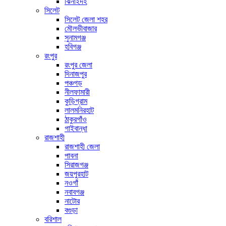
ঝিনাইদহ
সিলেট
সিলেট জেলা শহর
মৌলভীবাজার
সুনামগঞ্জ
হবিগঞ্জ
রংপুর
রংপুর জেলা
দিনাজপুর
পঞ্চগড়
নীলফামারী
কুড়িগ্রাম
লালমনিরহাট
ঠাকুরগাঁও
গাইবান্ধা
রাজশাহী
রাজশাহী জেলা
পাবনা
সিরাজগঞ্জ
জয়পুরহাট
নওগাঁ
নবাবগঞ্জ
নাটোর
বগুড়া
বরিশাল