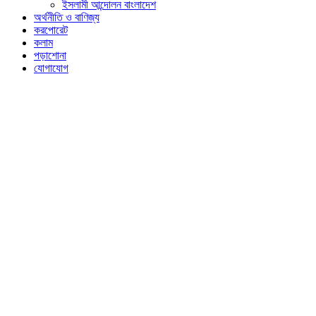
ইসলামী আন্দোলন বাংলাদেশ
অর্থনীতি ও বাণিজ্য
করপোরেট
কলাম
পড়াশোনা
যোগাযোগ