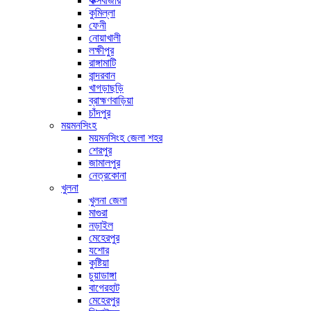
কক্সবাজার
কুমিল্লা
ফেনী
নোয়াখালী
লক্ষীপুর
রাঙ্গামাটি
বান্দরবান
খাগড়াছড়ি
ব্রাহ্মণবাড়িয়া
চাঁদপুর
ময়মনসিংহ
ময়মনসিংহ জেলা শহর
শেরপুর
জামালপুর
নেত্রকোনা
খুলনা
খুলনা জেলা
মাগুরা
নড়াইল
মেহেরপুর
যশোর
কুষ্টিয়া
চুয়াডাঙ্গা
বাগেরহাট
মেহেরপুর