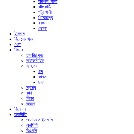
বরিশাল জেলা
ঝালকাঠি
পটুয়াখালী
পিরোজপুর
বরগুনা
ভোলা
ইসলাম
বিদেশের খবর
খেলা
ফিচার
চাকরির খবর
লাইফস্টাইল
সাহিত্য
গল্প
কবিতা
ছড়া
স্বাস্থ্য
কৃষি
শিক্ষা
ভ্রমণ
বিনোদন
রাজনীতি
জামায়াতে ইসলামি
এনসিপি
বিএনপি