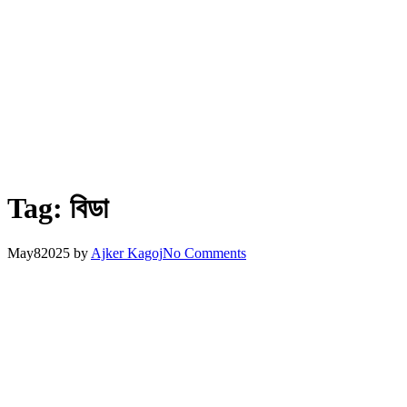
Tag:
বিডা
May
8
2025
by
Ajker Kagoj
No Comments