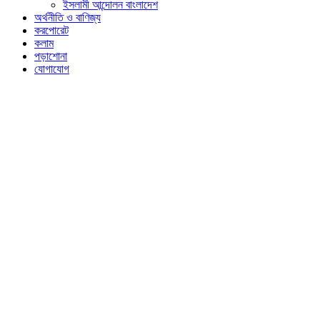
ইসলামী আন্দোলন বাংলাদেশ
অর্থনীতি ও বাণিজ্য
করপোরেট
কলাম
পড়াশোনা
যোগাযোগ