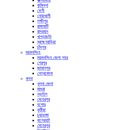
কক্সবাজার
কুমিল্লা
ফেনী
নোয়াখালী
লক্ষীপুর
রাঙ্গামাটি
বান্দরবান
খাগড়াছড়ি
ব্রাহ্মণবাড়িয়া
চাঁদপুর
ময়মনসিংহ
ময়মনসিংহ জেলা শহর
শেরপুর
জামালপুর
নেত্রকোনা
খুলনা
খুলনা জেলা
মাগুরা
নড়াইল
মেহেরপুর
যশোর
কুষ্টিয়া
চুয়াডাঙ্গা
বাগেরহাট
মেহেরপুর