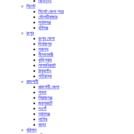
ঝিনাইদহ
সিলেট
সিলেট জেলা শহর
মৌলভীবাজার
সুনামগঞ্জ
হবিগঞ্জ
রংপুর
রংপুর জেলা
দিনাজপুর
পঞ্চগড়
নীলফামারী
কুড়িগ্রাম
লালমনিরহাট
ঠাকুরগাঁও
গাইবান্ধা
রাজশাহী
রাজশাহী জেলা
পাবনা
সিরাজগঞ্জ
জয়পুরহাট
নওগাঁ
নবাবগঞ্জ
নাটোর
বগুড়া
বরিশাল