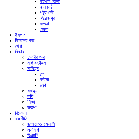
বরিশাল জেলা
ঝালকাঠি
পটুয়াখালী
পিরোজপুর
বরগুনা
ভোলা
ইসলাম
বিদেশের খবর
খেলা
ফিচার
চাকরির খবর
লাইফস্টাইল
সাহিত্য
গল্প
কবিতা
ছড়া
স্বাস্থ্য
কৃষি
শিক্ষা
ভ্রমণ
বিনোদন
রাজনীতি
জামায়াতে ইসলামি
এনসিপি
বিএনপি