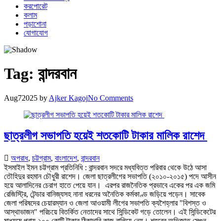
করপোরেট
কলাম
পড়াশোনা
যোগাযোগ
Tag:
বান্দরবান
Aug
7
2025
by
Ajker Kagoj
No Comments
ছাত্রলীগ সভাপতি হয়েই শতকোটি টাকার মালিক রাশেদ
অপরাধ
,
চট্টগ্রাম
,
বাংলাদেশ
,
বান্দরবান
ইসমাইল ইমন চট্টগ্রাম প্রতিনিধি : বান্দরবান সদরে মধ্যবিত্ত পরিবার থেকে উঠে আসা
তৌহিদুর রহমান চৌধুরী রাশেদ। জেলা ছাত্রলীগের সভাপতি (২০১০-২০১৫) পদে আসীন
হয়ে আলাদিনের চেরাগ হাতে পেয়ে যান। এরপর রাজনৈতিক প্রভাবে একের পর এক জমি
রেজিস্ট্রি, টেন্ডার বানিজ্যসহ নানা ধরনের অনৈতিক কর্মকাণ্ড জড়িয়ে পড়েন। সাবেক
জেলা পরিষদের চেয়ারম্যান ও জেলা আওয়ামী লীগের সভাপতি ক্যশৈহ্লার "বিশস্ত ও
আস্থাভাজন" পরিচয়ে বিতর্কিত নেতাদের সাথে সিন্ডিকেট গড়ে তোলেন। এই সিন্ডিকেটের
মাধ্যমে প্রায় ২০০ কোটি টাকার ঠিকাদারি কাজ বাগিয়ে নেয়। শহরের অভিজাত সেগুন