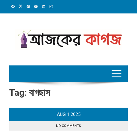
Skip
to
content
Tag:
বাগছাস
AUG
1
2025
NO COMMENTS