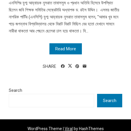
এনসিপির যুগ্ম আহ্বায়ক নুসরাত তাবাসসুম ও প্রধান অতিথি হিসেবে উপস্থিত
ছিলেন জবি শিক্ষক সমিতির সেক্রেটারি অধ্যাপক ড. রইস উদ্দিন। এসময় জাতীয়
নাগরিক পার্টির (এনসিপি) যুগ্ম আহ্বায়ক নুসরাত তাবাসসুম বলেন, "আমার খুব মনে
পড়ে জগন্নাথ বিশ্ববিদ্যালয় থেকে বিরাট বিরাট মিছিল বের হতো যেখানে সামনে
নারীরা থাকতো আর পেছনে ছেলেরা ঢাল হয়ে থাকতো। বি...
Read More
SHARE
Search
Search
WordPress Theme |
Viral
by HashThemes