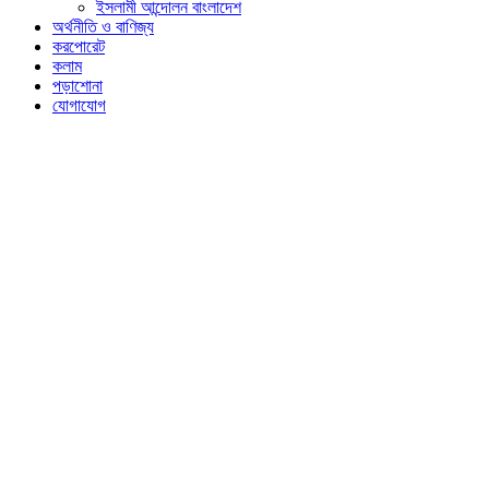
ইসলামী আন্দোলন বাংলাদেশ
অর্থনীতি ও বাণিজ্য
করপোরেট
কলাম
পড়াশোনা
যোগাযোগ