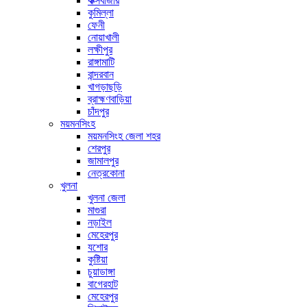
কক্সবাজার
কুমিল্লা
ফেনী
নোয়াখালী
লক্ষীপুর
রাঙ্গামাটি
বান্দরবান
খাগড়াছড়ি
ব্রাহ্মণবাড়িয়া
চাঁদপুর
ময়মনসিংহ
ময়মনসিংহ জেলা শহর
শেরপুর
জামালপুর
নেত্রকোনা
খুলনা
খুলনা জেলা
মাগুরা
নড়াইল
মেহেরপুর
যশোর
কুষ্টিয়া
চুয়াডাঙ্গা
বাগেরহাট
মেহেরপুর