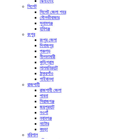
ঝিনাইদহ
সিলেট
সিলেট জেলা শহর
মৌলভীবাজার
সুনামগঞ্জ
হবিগঞ্জ
রংপুর
রংপুর জেলা
দিনাজপুর
পঞ্চগড়
নীলফামারী
কুড়িগ্রাম
লালমনিরহাট
ঠাকুরগাঁও
গাইবান্ধা
রাজশাহী
রাজশাহী জেলা
পাবনা
সিরাজগঞ্জ
জয়পুরহাট
নওগাঁ
নবাবগঞ্জ
নাটোর
বগুড়া
বরিশাল