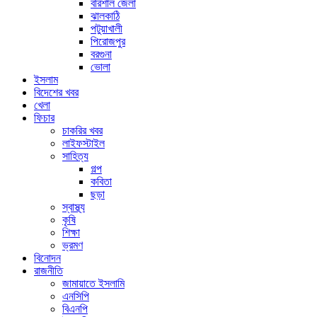
বরিশাল জেলা
ঝালকাঠি
পটুয়াখালী
পিরোজপুর
বরগুনা
ভোলা
ইসলাম
বিদেশের খবর
খেলা
ফিচার
চাকরির খবর
লাইফস্টাইল
সাহিত্য
গল্প
কবিতা
ছড়া
স্বাস্থ্য
কৃষি
শিক্ষা
ভ্রমণ
বিনোদন
রাজনীতি
জামায়াতে ইসলামি
এনসিপি
বিএনপি