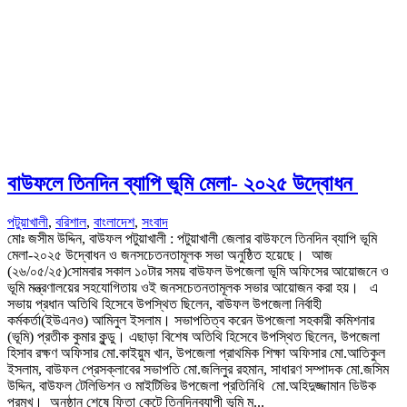
বাউফলে তিনদিন ব্যাপি ভূমি মেলা- ২০২৫ উদ্বোধন
পটুয়াখালী
,
বরিশাল
,
বাংলাদেশ
,
সংবাদ
মোঃ জসীম উদ্দিন, বাউফল পটুয়াখালী : পটুয়াখালী জেলার বাউফলে তিনদিন ব্যাপি ভূমি
মেলা-২০২৫ উদ্বোধন ও জনসচেতনতামূলক সভা অনুষ্ঠিত হয়েছে। আজ
(২৬/০৫/২৫)সোমবার সকাল ১০টার সময় বাউফল উপজেলা ভূমি অফিসের আয়োজনে ও
ভূমি মন্ত্রণালয়ের সহযোগিতায় ওই জনসচেতনতামূলক সভার আয়োজন করা হয়। এ
সভায় প্রধান অতিথি হিসেবে উপস্থিত ছিলেন, বাউফল উপজেলা নির্বাহী
কর্মকর্তা(ইউএনও) আমিনুল ইসলাম। সভাপতিত্ব করেন উপজেলা সহকারী কমিশনার
(ভূমি) প্রতীক কুমার কুন্ডু। এছাড়া বিশেষ অতিথি হিসেবে উপস্থিত ছিলেন, উপজেলা
হিসাব রক্ষণ অফিসার মো.কাইয়ুম খান, উপজেলা প্রাথমিক শিক্ষা অফিসার মো.আতিকুল
ইসলাম, বাউফল প্রেসক্লাবের সভাপতি মো.জলিলুর রহমান, সাধারণ সম্পাদক মো.জসিম
উদ্দিন, বাউফল টেলিভিশন ও মাইটিভির উপজেলা প্রতিনিধি মো.অহিদুজ্জামান ডিউক
প্রমূখ। অনুষ্ঠান শেষে ফিতা কেটে তিনদিনব্যাপী ভূমি ম...