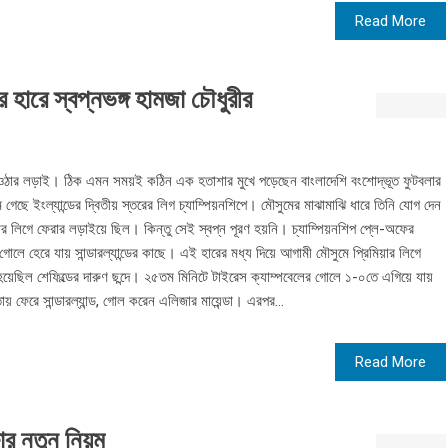
Read More
র হারে স্বপ্নভঙ্গ হামজা চৌধুরীর
িগে ওঠার লড়াই। ঠিক এমন সময়ই কঠিন এক হতাশার মুখে পড়েছেন বাংলাদেশি বংশোদ্ভূত ফুটবলার
গেছে ইংল্যান্ডের দ্বিতীয় স্তরের লিগ চ্যাম্পিয়নশিপে। মৌসুমের মাঝামাঝি ধারে তিনি যোগ দেন
়ার লিগে ফেরার লড়াইয়ে ছিল। কিন্তু সেই স্বপ্ন পূরণ হয়নি। চ্যাম্পিয়নশিপ প্লে-অফের
োলে হেরে যায় সান্ডারল্যান্ডের কাছে। এই হারের মধ্য দিয়ে আগামী মৌসুমে প্রিমিয়ার লিগে
হয়েছিল শেফিল্ডের দারুণ ছন্দে। ২৫তম মিনিটে টাইরেস ক্যাম্পবেলের গোলে ১-০তে এগিয়ে যায়
ায় ফেরে সান্ডারল্যান্ড, গোল করেন এলিজার মায়েন্ডা। এরপর...
Read More
ার নতুন নিয়ম