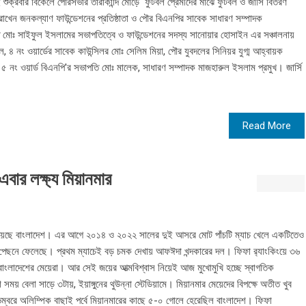
শুক্রবার বিকেলে পৌরসভার তারাকান্দি মোড়ে ফুটবল প্রেমীদের মাঝে ফুটবল ও জার্সি বিতরণ
 রাখেন জনকল্যাণ ফাউন্ডেশনের প্রতিষ্ঠাতা ও পৌর বিএনপির সাবেক সাধারণ সম্পাদক
মোঃ সাইফুল ইসলামের সভাপতিত্বে ও ফাউন্ডেশনের সদস্য সানোয়ার হোসাইন এর সঞ্চালনায়
ল, ৪ নং ওয়ার্ডের সাবেক কাউন্সিলর মোঃ সেলিম মিয়া, পৌর যুবদলের সিনিয়র যুগ্ম আহ্বায়ক
৫ নং ওয়ার্ড বিএনপি'র সভাপতি মোঃ মালেক, সাধারণ সম্পাদক মাজহারুল ইসলাম প্রমুখ। জার্সি
Read More
বার লক্ষ্য মিয়ানমার
 পেয়েছে বাংলাদেশ। এর আগে ২০১৪ ও ২০২২ সালের দুই আসরে মোট পাঁচটি ম্যাচ খেলে একটিতেও
পেছনে ফেলেছে। প্রথম ম্যাচেই বড় চমক দেখায় আফঈদা খন্দকারের দল। ফিফা র‍্যাংকিংয়ে ৩৬
াংলাদেশের মেয়েরা। আর সেই জয়ের আত্মবিশ্বাস নিয়েই আজ মুখোমুখি হচ্ছে স্বাগতিক
ময় বেলা সাড়ে ৩টায়, ইয়াঙ্গুনের থুউন্না স্টেডিয়ামে। মিয়ানমার মেয়েদের বিপক্ষে অতীত খুব
্বরে অলিম্পিক বাছাই পর্বে মিয়ানমারের কাছে ৫-০ গোলে হেরেছিল বাংলাদেশ। ফিফা