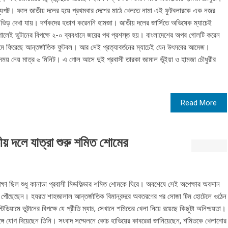
শ্যপট। ফলে জাতীয় দলের হয়ে প্রথমবার দেশের মাঠে খেলতে নামা এই ফুটবলারকে এক নজর
়া ভিড় দেখা যায়। দর্শকদের হতাশ করেননি হামজা। জাতীয় দলের জার্সিতে অভিষেক ম্যাচেই
লেই ভুটানের বিপক্ষে ২-০ ব্যবধানে জয়ের পথ প্রশস্ত হয়। বাংলাদেশের অপর গোলটি করেন
য়ামে ফিরেছে আন্তর্জাতিক ফুটবল। আর সেই প্রত্যাবর্তনের ম্যাচেই যেন উৎসবের আমেজ।
সময় নেয় মাত্র ৬ মিনিট। এ গোল আসে দুই প্রবাসী তারকা জামাল ভূঁইয়া ও হামজা চৌধুরীর
Read More
 দলে যাত্রা শুরু শমিত শোমের
্ষা ছিল শুধু কানাডা প্রবাসী মিডফিল্ডার শমিত শোমকে ঘিরে। অবশেষে সেই অপেক্ষার অবসান
সে পৌঁছেছেন। হযরত শাহজালাল আন্তর্জাতিক বিমানবন্দরে অবতরণের পর সোজা টিম হোটেলে ওঠেন
্টেডিয়ামে ভুটানের বিপক্ষে যে প্রীতি ম্যাচ, সেখানে শমিতের খেলা নিয়ে রয়েছে কিছুটা অনিশ্চয়তা।
ঙ্গে যোগ দিয়েছেন তিনি। সংবাদ সম্মেলনে কোচ হাভিয়ের কাবরেরা জানিয়েছেন, শমিতকে খেলানোর