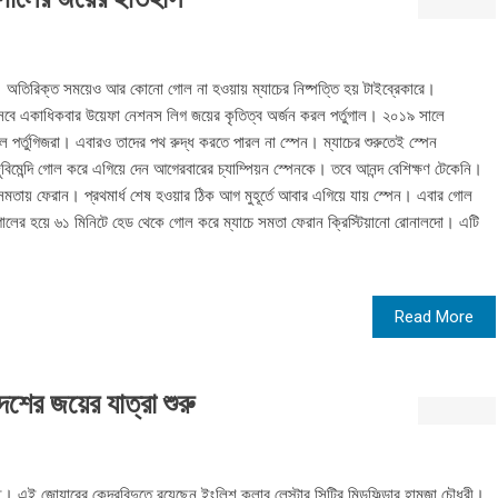
 অতিরিক্ত সময়েও আর কোনো গোল না হওয়ায় ম্যাচের নিষ্পত্তি হয় টাইব্রেকারে।
সেবে একাধিকবার উয়েফা নেশনস লিগ জয়ের কৃতিত্ব অর্জন করল পর্তুগাল। ২০১৯ সালে
েছিল পর্তুগিজরা। এবারও তাদের পথ রুদ্ধ করতে পারল না স্পেন। ম্যাচের শুরুতেই স্পেন
বিমেন্দি গোল করে এগিয়ে দেন আগেরবারের চ্যাম্পিয়ন স্পেনকে। তবে আনন্দ বেশিক্ষণ টেকেনি।
 সমতায় ফেরান। প্রথমার্ধ শেষ হওয়ার ঠিক আগ মুহূর্তে আবার এগিয়ে যায় স্পেন। এবার গোল
তুগালের হয়ে ৬১ মিনিটে হেড থেকে গোল করে ম্যাচে সমতা ফেরান ক্রিস্টিয়ানো রোনালদো। এটি
Read More
শের জয়ের যাত্রা শুরু
 এই জোয়ারের কেন্দ্রবিন্দুতে রয়েছেন ইংলিশ ক্লাব লেস্টার সিটির মিডফিল্ডার হামজা চৌধুরী।