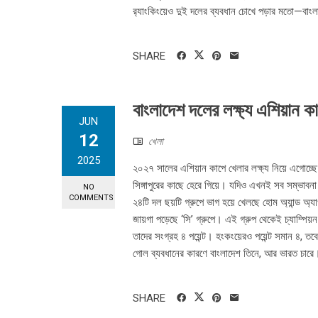
র‍্যাংকিংয়েও দুই দলের ব্যবধান চোখে পড়ার মতো—বাং
SHARE
বাংলাদেশ দলের লক্ষ্য এশিয়ান ক
JUN
12
খেলা
2025
২০২৭ সালের এশিয়ান কাপে খেলার লক্ষ্য নিয়ে এগোচ্ছ
সিঙ্গাপুরের কাছে হেরে গিয়ে। যদিও এখনই সব সম্ভাবনা
NO
COMMENTS
২৪টি দল ছয়টি গ্রুপে ভাগ হয়ে খেলছে হোম অ্যান্ড অ্যা
জায়গা পড়েছে ‘সি’ গ্রুপে। এই গ্রুপ থেকেই চ্যাম্পিয়ন হ
তাদের সংগ্রহ ৪ পয়েন্ট। হংকংয়েরও পয়েন্ট সমান ৪, তব
গোল ব্যবধানের কারণে বাংলাদেশ তিনে, আর ভারত চারে। গ
SHARE