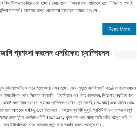
়ার বিষয়টি গুরুত্ব দিয়ে দেখা হচ্ছে। কোচ বলেন, “আমরা যখন শমিতকে দলে নিচ্ছিলাম, তখনই
 ভূমিকা সম্পর্কে। আমাদের মধ্যে খোলামেলা আলোচনা হয়েছে এবং সে ...
Read More
জাগি প্রশংসা করলেন এনরিকের: চ্যাম্পিয়নস
 ফুটবলপ্রেমীদের মাঝে উত্তেজনা এখন তুঙ্গে। এমন মুহূর্তে আত্মবিশ্বাসী কণ্ঠে সংবাদমাধ্যমের
লেন ইন্টার মিলান কোচ সিমোনে ইনজাগি। ইতালিয়ান এই কোচ জানালেন, শিরোপার লড়াইয়ে জয়
ে। একই সঙ্গে তিনি প্রশংসা করলেন প্রতিপক্ষ প্যারিস সেন্ট জার্মেই (পিএসজি) এবং তাদের কোচ
ে আমাদের সবকিছু ঢেলে দিতে হবে। ম্যাচের প্রতিটি মুহূর্ত, প্রতিটি সিদ্ধান্ত গুরুত্বপূর্ণ।
র, যাদের কোচ লুইস এনরিক—যিনি tactically খুবই দক্ষ এবং যাকে আমি গভীর শ্রদ্ধা করি।”
 তবে ইউরোপিয়ান মঞ্চে নিজেদের নতুন করে প্রমাণ করতে প্রস্তুত তার...