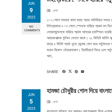
JUN
9
খেলা
2025
২–২ গোলে সমতায় থাকা ম্যাচ গড়ায় অতিরিক্ত সময়ে।
টাইব্রেকারে ৫–৩ গোলে স্পেনকে হারিয়ে প্রথম দল হি
NO
COMMENTS
নেদারল্যান্ডসকে হারিয়ে প্রথম আসরের চ্যাম্পিয়ন হয়
আক্রমণাত্মক ফুটবল খেলতে থাকে। ২১ মিনিটে মার্তিন জু
মাত্র ৫ মিনিট পরেই নুনো মেন্দেজ গোল করে পর্তুগালকে
করেন মিকেল ওইয়ারসাবাল। দ্বিতীয়ার্ধে ফিরে এসে পর্
আন্...
SHARE
হামজা চৌধুরীর গোল দিয়ে বাংলাদে
JUN
5
খেলা
2025
বাংলাদেশ ফুটবলে যেন আবারও প্রাণচাঞ্চল্য ফিরে এসেছে।