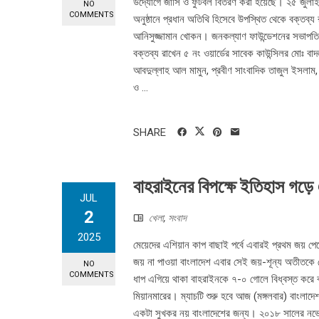
উদ্যোগে জার্সি ও ফুটবল বিতরণ করা হয়েছে। ২৫ জুলাই 
NO
COMMENTS
অনুষ্ঠানে প্রধান অতিথি হিসেবে উপস্থিত থেকে বক্তব্য
আনিসুজ্জামান খোকন। জনকল্যাণ ফাউন্ডেশনের সভাপতি 
বক্তব্য রাখেন ৫ নং ওয়ার্ডের সাবেক কাউন্সিলর মোঃ বাদ
আবদুল্লাহ আল মামুন, প্রবীণ সাংবাদিক তাজুল ইসলাম, 
ও ...
SHARE
বাহরাইনের বিপক্ষে ইতিহাস গড়ে এ
JUL
2
খেলা
,
সংবাদ
2025
মেয়েদের এশিয়ান কাপ বাছাই পর্বে এবারই প্রথম জয়
জয় না পাওয়া বাংলাদেশ এবার সেই জয়-শূন্য অতীতকে 
NO
COMMENTS
ধাপ এগিয়ে থাকা বাহরাইনকে ৭-০ গোলে বিধ্বস্ত করে ব
মিয়ানমারের। ম্যাচটি শুরু হবে আজ (মঙ্গলবার) বাংলাদেশ স
একটা সুখকর নয় বাংলাদেশের জন্য। ২০১৮ সালের নভেম