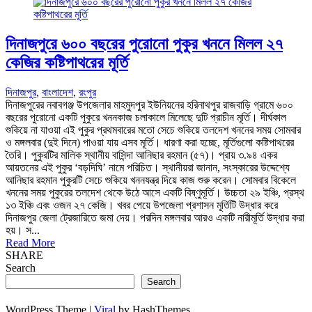
দিনাজপুরে ৬০০ বছরের পুরোনো পুকুর খননে মিলল ২৭
কেজির কষ্টিপাথরের মূর্তি
দিনাজপুর
,
বাংলাদেশ
,
রংপুর
দিনাজপুরের নবাবগঞ্জ উপজেলার মাহমুদপুর ইউনিয়নের হরিনাথপুর রাজবাড়ি গ্রামে ৬০০
বছরের পুরোনো একটি পুকুরে খননকাজ চলাকালে মিলেছে দুটি প্রাচীন মূর্তি। দীর্ঘকাল
শুকিয়ে না যাওয়া এই পুকুর প্রথমবারের মতো সেচে শুকিয়ে তলদেশ খননের সময় সোমবার
ও মঙ্গলবার (দুই দিনে) পাওয়া যায় এসব মূর্তি। ধারণা করা হচ্ছে, মূর্তিগুলো কষ্টিপাথরের
তৈরি। পুকুরটির মালিক স্থানীয় বাসিন্দা আনিছার রহমান (৫৭)। প্রায় ৩.৯৪ একর
আয়তনের এই পুকুর ‘বড়দিঘি’ নামে পরিচিত। স্থানীয়রা জানান, সংস্কারের উদ্দেশ্যে
আনিছার রহমান পুকুরটি সেচে শুকিয়ে খননযন্ত্র দিয়ে কাজ শুরু করেন। সোমবার বিকেলে
খননের সময় পুকুরের তলদেশ থেকে উঠে আসে একটি বিষ্ণুমূর্তি। উচ্চতা ২৯ ইঞ্চি, প্রস্থ
১৩ ইঞ্চি এবং ওজন ২৭ কেজি। খবর পেয়ে উপজেলা প্রশাসন মূর্তিটি উদ্ধার করে
দিনাজপুর জেলা ট্রেজারিতে জমা দেয়। পরদিন মঙ্গলবার আরও একটি নারীমূর্তি উদ্ধার করা
হয়। স...
Read More
SHARE
Search
Search
WordPress Theme |
Viral
by HashThemes