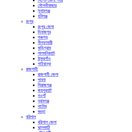
সিলেট জেলা শহর
মৌলভীবাজার
সুনামগঞ্জ
হবিগঞ্জ
রংপুর
রংপুর জেলা
দিনাজপুর
পঞ্চগড়
নীলফামারী
কুড়িগ্রাম
লালমনিরহাট
ঠাকুরগাঁও
গাইবান্ধা
রাজশাহী
রাজশাহী জেলা
পাবনা
সিরাজগঞ্জ
জয়পুরহাট
নওগাঁ
নবাবগঞ্জ
নাটোর
বগুড়া
বরিশাল
বরিশাল জেলা
ঝালকাঠি