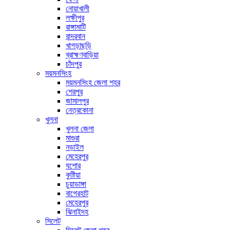
নোয়াখালী
লক্ষীপুর
রাঙ্গামাটি
বান্দরবান
খাগড়াছড়ি
ব্রাহ্মণবাড়িয়া
চাঁদপুর
ময়মনসিংহ
ময়মনসিংহ জেলা শহর
শেরপুর
জামালপুর
নেত্রকোনা
খুলনা
খুলনা জেলা
মাগুরা
নড়াইল
মেহেরপুর
যশোর
কুষ্টিয়া
চুয়াডাঙ্গা
বাগেরহাট
মেহেরপুর
ঝিনাইদহ
সিলেট