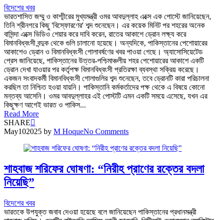
বিদেশের খবর
ভারতশাসিত জম্মু ও কাশ্মীরের মুখ্যমন্ত্রী ওমর আবদুল্লাহ এক্সে এক পোস্টে জানিয়েছেন,
তিনি শ্রীনগরে কিছু 'বিস্ফোরণের' শব্দ শুনেছেন। এর কয়েক মিনিট পর শহরের অনেক
বাসিন্দা এক্সে ভিডিও শেয়ার করে দাবি করেন, রাতের আকাশে ড্রোন লক্ষ্য করে
বিমানবিধ্বংসী বন্দুক থেকে গুলি চালানো হয়েছে। অন্যদিকে, পাকিস্তানের পেশোয়ারের
আকাশেও ড্রোন ও বিমানবিধ্বংসী গোলাবর্ষণের খবর পাওয়া গেছে। অ্যাসোসিয়েটেড
প্রেস জানিয়েছে, পাকিস্তানের উত্তর-পশ্চিমাঞ্চলীয় শহর পেশোয়ারের আকাশে একটি
ড্রোন দেখা যাওয়ার পর কর্তৃপক্ষ বিমানবিধ্বংসী প্রতিরক্ষা ব্যবস্থা সক্রিয় করেছে।
একজন সংবাদকর্মী বিমানবিধ্বংসী গোলাগুলির শব্দ শুনেছেন, তবে ড্রোনটি কারা পরিচালনা
করছিল তা নিশ্চিত হওয়া যায়নি। পাকিস্তানি কর্মকর্তাদের পক্ষ থেকে এ বিষয়ে কোনো
মন্তব্য আসেনি। ওমর আবদুল্লাহর এই পোস্টটি এমন একটি সময়ে এসেছে, যখন এর
কিছুক্ষণ আগেই ভারত ও পাকিস...
Read More
SHARE
May
10
2025
by
M Hoque
No Comments
শাহবাজ শরিফের ঘোষণা: “নিরীহ প্রাণের রক্তের বদলা
নিয়েছি”
বিদেশের খবর
ভারতকে উপযুক্ত জবাব দেওয়া হয়েছে বলে জানিয়েছেন পাকিস্তানের প্রধানমন্ত্রী