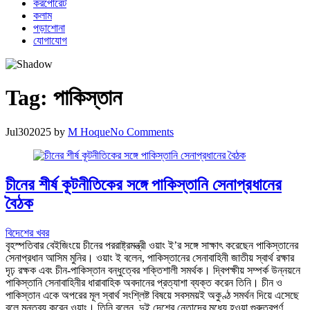
করপোরেট
কলাম
পড়াশোনা
যোগাযোগ
Tag:
পাকিস্তান
Jul
30
2025
by
M Hoque
No Comments
চীনের শীর্ষ কূটনীতিকের সঙ্গে পাকিস্তানি সেনাপ্রধানের
বৈঠক
বিদেশের খবর
বৃহস্পতিবার বেইজিংয়ে চীনের পররাষ্ট্রমন্ত্রী ওয়াং ই’র সঙ্গে সাক্ষাৎ করেছেন পাকিস্তানের
সেনাপ্রধান আসিম মুনির। ওয়াং ই বলেন, পাকিস্তানের সেনাবাহিনী জাতীয় স্বার্থ রক্ষার
দৃঢ় রক্ষক এবং চীন-পাকিস্তান বন্ধুত্বের শক্তিশালী সমর্থক। দ্বিপক্ষীয় সম্পর্ক উন্নয়নে
পাকিস্তানি সেনাবাহিনীর ধারাবাহিক অবদানের প্রত্যাশা ব্যক্ত করেন তিনি। চীন ও
পাকিস্তান একে অপরের মূল স্বার্থ সংশ্লিষ্ট বিষয়ে সবসময়ই অকুণ্ঠ সমর্থন দিয়ে এসেছে
বলে মন্তব্য করেন ওয়াং। তিনি বলেন, দুই দেশের নেতাদের মধ্যে হওয়া গুরুত্বপূর্ণ