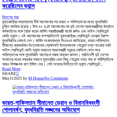
করেছিলেন ভ্যান্স
বিদেশের খবর
যুক্তরাষ্ট্রের মধ্যস্থতায় দীর্ঘ আলোচনার পর ভারত ও পাকিস্তানের মধ্যে যুদ্ধবিরতি
চুক্তি কার্যকর হয়েছে। টানা ৪৮ ঘণ্টা আলোচনার পর দুই দেশের প্রধানমন্ত্রীসহ ঊর্ধ্বতন
কর্মকর্তাদের সঙ্গে বৈঠক করেন মার্কিন পররাষ্ট্রমন্ত্রী মার্কো রুবিও এবং ভাইস প্রেসিডেন্ট
জেডি ভ্যান্স। এই আলোচনার ফলশ্রুতিতেই যুক্তরাষ্ট্রের প্রেসিডেন্ট ডোনাল্ড ট্রাম্প
যুদ্ধবিরতির ঘোষণা দেন। মার্কিন সংবাদমাধ্যম সিএনএন জানিয়েছে, ভারত-পাকিস্তান
সীমান্তে ক্রমবর্ধমান উত্তেজনার প্রেক্ষাপটে উদ্বেগজনক গোয়েন্দা তথ্য পাওয়ার পরই
ভাইস প্রেসিডেন্ট জেডি ভ্যান্স ভারতের প্রধানমন্ত্রী নরেন্দ্র মোদিকে ফোন করে
পাকিস্তানের সঙ্গে যুদ্ধবিরতি আলোচনা শুরুর আহ্বান জানান। প্রতিবেশী দুই দেশের
সংঘাতের মধ্যে শুক্রবার সকালে যুক্তরাষ্ট্র এমন কিছু গোয়েন্দা তথ্য পায় যা পরিস্থিতিকে
আরও বিপজ্জনক বলে ইঙ্গিত দেয়। সেই তথ্যের ভিত্তিতেই ভ্যান্স প্রেসিডেন্ট...
Read More
SHARE
May
11
2025
by
M Hoque
No Comments
ভারত-পাকিস্তান সীমান্তে ড্রোন ও বিমানবিধ্বংসী
গোলাবর্ষণ, যুদ্ধবিরতি লঙ্ঘনের অভিযোগ