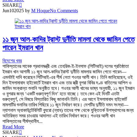
SHARE
Jun
10
2025
by
M Hoque
No Comments
১১ জুন আল-কাদির ট্রাস্ট দুর্নীতি মামলা থেকে জামিন পেতে
পারেন ইমরান খান
বিদেশের খবর
পাকিস্তানের সাবেক প্রধানমন্ত্রী এবং তেহরিক-ই-ইনসাফ (পিটিআই) দলের প্রতিষ্ঠাতা
ইমরান খান আগামী ১১ জুন আল-কাদির ট্রাস্ট দুর্নীতি মামলায় জামিন পেতে পারেন—
এমনটাই দাবি করেছেন পিটিআই-এর শীর্ষ নেতা গওহর আলী খান। তিনি জানিয়েছেন, ওই
দিন ইসলামাবাদ হাইকোর্টে ইমরান খান এবং তার স্ত্রী বুশরা বিবির দণ্ড বাতিলের আপিল ও
জামিন সংক্রান্ত শুনানি অনুষ্ঠিত হবে। গওহর আলী খানের ভাষ্য অনুযায়ী, ১১ জুন ইমরান
ও বুশরার জন্য ‘একটি গুরুত্বপূর্ণ দিন’ হতে যাচ্ছে। তবে কেন এই দিনটি এতটা
গুরুত্বপূর্ণ, সে বিষয়ে বিস্তারিত কিছু জানাননি তিনি। এর আগে ইসলামাবাদ হাইকোর্ট
মামলাটির শুনানির তারিখ পিছিয়ে ১১ জুন নির্ধারণ করে। দেশটির দুর্নীতি দমন সংস্থা—
ন্যাশনাল অ্যাকাউন্টেবিলিটি ব্যুরো (ন্যাব) তাদের পক্ষ থেকে যুক্তিতর্ক উপস্থাপনের জন্য
অতিরিক্ত সময় চাওয়ায় আদালত এই তারিখ নির্ধারণ করে। গওহর আলী খান
পাকিস্তানের শীর্ষস্থানীয...
Read More
SHARE