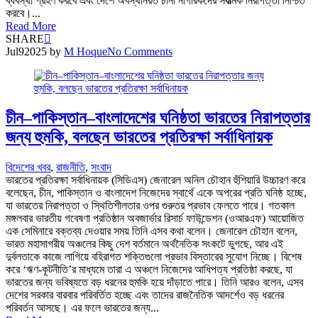
ব্যবস্থা গ্রহণ করবে এবং দেশে অবস্থানরত চীনা নাগরিকদের সর্বাত্মক নিরাপত্তা নিশ্চিত
করবে।...
Read More
SHARE
Jul
9
2025
by
M Hoque
No Comments
চীন–পাকিস্তান–বাংলাদেশের ঘনিষ্ঠতা ভারতের নিরাপত্তার
জন্য হুমকি, বলছেন ভারতের প্রতিরক্ষা সর্বাধিনায়ক
বিদেশের খবর
,
রাজনীতি
,
সংবাদ
ভারতের প্রতিরক্ষা সর্বাধিনায়ক (সিডিএস) জেনারেল অনিল চৌহান হুঁশিয়ারি উচ্চারণ করে
বলেছেন, চীন, পাকিস্তান ও বাংলাদেশ নিজেদের স্বার্থে একে অপরের প্রতি ঘনিষ্ঠ হচ্ছে,
যা ভারতের নিরাপত্তা ও স্থিতিশীলতার ওপর গুরুতর প্রভাব ফেলতে পারে। গতকাল
মঙ্গলবার ভারতীয় গবেষণা প্রতিষ্ঠান অবজার্ভার রিসার্চ ফাউন্ডেশন (ওআরএফ) আয়োজিত
এক সেমিনারে বক্তব্য দেওয়ার সময় তিনি এসব কথা বলেন। জেনারেল চৌহান বলেন,
ভারত মহাসাগরীয় অঞ্চলের কিছু দেশ বর্তমানে অর্থনৈতিক সংকটে ভুগছে, আর এই
দুর্বলতাকে কাজে লাগিয়ে বহিরাগত শক্তিগুলো প্রভাব বিস্তারের সুযোগ নিচ্ছে। বিশেষ
করে ‘ঋণ-কূটনীতি’র মাধ্যমে তারা এ অঞ্চলে নিজেদের আধিপত্য প্রতিষ্ঠা করছে, যা
ভারতের জন্য ভবিষ্যতে বড় ধরনের হুমকি হয়ে দাঁড়াতে পারে। তিনি আরও বলেন, এসব
দেশের সরকার বারবার পরিবর্তিত হচ্ছে এবং তাদের রাজনৈতিক আদর্শেও বড় ধরনের
পরিবর্তন আসছে। এর ফলে ভারতের জন্য...