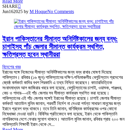
Read More
SHARE
Jun
16
2025
by
M Hoque
No Comments
ইরান পাকিস্তানের সীমান্ত অনির্দিষ্টকালের জন্য বন্ধ:
চাগাইসহ পাঁচ জেলার সীমান্ত কার্যক্রম স্থগিত,
ক্ষতিগ্রস্ত হবেন স্থানীয়রা
বিদেশের খবর
ইরানের সঙ্গে নিজেদের সীমান্ত অনির্দিষ্টকালের জন্য বন্ধ রাখার ঘোষণা দিয়েছে
পাকিস্তান। রবিবার (১৬ জুন) পাকিস্তানের দক্ষিণ-পশ্চিমাঞ্চলীয় বেলুচিস্তান প্রদেশের
জ্যেষ্ঠ কর্মকর্তা কাদির বখশ পিরকানি এ তথ্য নিশ্চিত করেছেন। কাতারভিত্তিক
সংবাদমাধ্যম আল জাজিরার খবরে বলা হয়েছে, বেলুচিস্তানের চাগাই, ওয়াশুক, পাঞ্জগুর,
কেচ ও গাদার—এই পাঁচ জেলার সব সীমান্ত কার্যক্রম স্থগিত করা হয়েছে।
পাকিস্তানের এই পাঁচ জেলার সঙ্গেই ইরানের সীমান্ত রয়েছে। চাগাই জেলার সীমান্ত
কর্মকর্তা আতাউল মুনিম জানান, পরবর্তী নির্দেশ না দেওয়া পর্যন্ত সাধারণ মানুষের জন্য
ইরানে প্রবেশ বন্ধ থাকবে। তবে তিনি জানান, বাণিজ্যিক কার্যক্রমের ওপর কোনো
নিষেধাজ্ঞা দেওয়া হয়নি। বিবিসির প্রতিবেদনে বলা হয়েছে, ইরান থেকে পাকিস্তানি
নাগরিকদের দেশে ফেরার সুযোগ থাকবে। আতাউল মুনিম জানান, রবিবার প্রায় ২০০ জন
পাকিস্তানি শিক্ষার্থী ইরান থেকে দে...
Read More