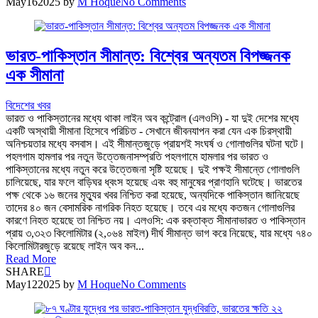
May
16
2025
by
M Hoque
No Comments
ভারত-পাকিস্তান সীমান্ত: বিশ্বের অন্যতম বিপজ্জনক
এক সীমানা
বিদেশের খবর
ভারত ও পাকিস্তানের মধ্যে থাকা লাইন অব কন্ট্রোল (এলওসি) - যা দুই দেশের মধ্যে
একটি অস্থায়ী সীমানা হিসেবে পরিচিত - সেখানে জীবনযাপন করা যেন এক চিরস্থায়ী
অনিশ্চয়তার মধ্যে বসবাস। এই সীমান্তজুড়ে প্রায়শই সংঘর্ষ ও গোলাগুলির ঘটনা ঘটে।
পহলগাম হামলার পর নতুন উত্তেজনাসম্প্রতি পহলগামে হামলার পর ভারত ও
পাকিস্তানের মধ্যে নতুন করে উত্তেজনা সৃষ্টি হয়েছে। দুই পক্ষই সীমান্তে গোলাগুলি
চালিয়েছে, যার ফলে বাড়িঘর ধ্বংস হয়েছে এবং বহু মানুষের প্রাণহানি ঘটেছে। ভারতের
পক্ষ থেকে ১৬ জনের মৃত্যুর খবর নিশ্চিত করা হয়েছে, অন্যদিকে পাকিস্তান জানিয়েছে
তাদের ৪০ জন বেসামরিক নাগরিক নিহত হয়েছে। তবে এর মধ্যে কতজন গোলাগুলির
কারণে নিহত হয়েছে তা নিশ্চিত নয়। এলওসি: এক রক্তাক্ত সীমানাভারত ও পাকিস্তান
প্রায় ৩,৩২৩ কিলোমিটার (২,০৬৪ মাইল) দীর্ঘ সীমান্ত ভাগ করে নিয়েছে, যার মধ্যে ৭৪০
কিলোমিটারজুড়ে রয়েছে লাইন অব কন...
Read More
SHARE
May
12
2025
by
M Hoque
No Comments