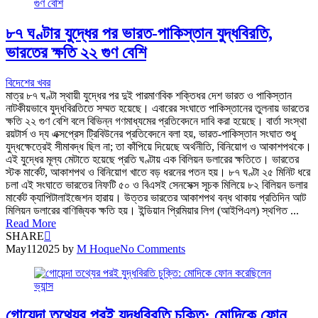
৮৭ ঘণ্টার যুদ্ধের পর ভারত-পাকিস্তান যুদ্ধবিরতি,
ভারতের ক্ষতি ২২ গুণ বেশি
বিদেশের খবর
মাত্র ৮৭ ঘণ্টা স্থায়ী যুদ্ধের পর দুই পারমাণবিক শক্তিধর দেশ ভারত ও পাকিস্তান
নাটকীয়ভাবে যুদ্ধবিরতিতে সম্মত হয়েছে। এবারের সংঘাতে পাকিস্তানের তুলনায় ভারতের
ক্ষতি ২২ গুণ বেশি বলে বিভিন্ন গণমাধ্যমের প্রতিবেদনে দাবি করা হয়েছে। বার্তা সংস্থা
রয়টার্স ও দ্য এক্সপ্রেস ট্রিবিউনের প্রতিবেদনে বলা হয়, ভারত-পাকিস্তান সংঘাত শুধু
যুদ্ধক্ষেত্রেই সীমাবদ্ধ ছিল না; তা কাঁপিয়ে দিয়েছে অর্থনীতি, বিনিয়োগ ও আকাশপথকে।
এই যুদ্ধের মূল্য মেটাতে হয়েছে প্রতি ঘণ্টায় এক বিলিয়ন ডলারের ক্ষতিতে। ভারতের
স্টক মার্কেট, আকাশপথ ও বিনিয়োগ খাতে বড় ধরনের পতন হয়। ৮৭ ঘণ্টা ২৫ মিনিট ধরে
চলা এই সংঘাতে ভারতের নিফটি ৫০ ও বিএসই সেনসেক্স সূচক মিলিয়ে ৮২ বিলিয়ন ডলার
মার্কেট ক্যাপিটালাইজেশন হারায়। উত্তর ভারতের আকাশপথ বন্ধ থাকায় প্রতিদিন আট
মিলিয়ন ডলারের বাণিজ্যিক ক্ষতি হয়। ইন্ডিয়ান প্রিমিয়ার লিগ (আইপিএল) স্থগিত ...
Read More
SHARE
May
11
2025
by
M Hoque
No Comments
গোয়েন্দা তথ্যের পরই যুদ্ধবিরতি চুক্তি: মোদিকে ফোন