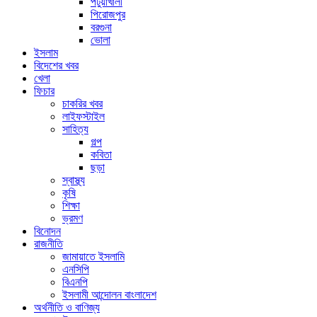
পটুয়াখালী
পিরোজপুর
বরগুনা
ভোলা
ইসলাম
বিদেশের খবর
খেলা
ফিচার
চাকরির খবর
লাইফস্টাইল
সাহিত্য
গল্প
কবিতা
ছড়া
স্বাস্থ্য
কৃষি
শিক্ষা
ভ্রমণ
বিনোদন
রাজনীতি
জামায়াতে ইসলামি
এনসিপি
বিএনপি
ইসলামী আন্দোলন বাংলাদেশ
অর্থনীতি ও বাণিজ্য