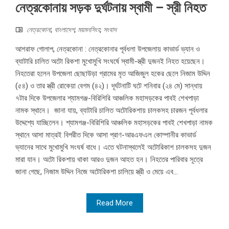
নেত্রকোনায় সড়ক দুর্ঘটনায় স্বামী – স্রী নিহত
নেত্রকোনা
,
বাংলাদেশ
,
ময়মনসিংহ
,
সংবাদ
আশরাফ গোলাপ, নেত্রকোনা : নেত্রকোনার পূর্বধলা উপজেলায় কাভার্ড ভ্যান ও
ব্যাটারি চালিত অটো রিকশা মুখোমুখি সংঘর্ষে স্বামী-স্ত্রী দুজনই নিহত হয়েছেন।
নিহতেরা হলেন উপজেলা ছোছাউড়া গ্রামের মৃত আজিজুল হকের ছেলে নিজাম উদ্দিন
(৫৪) ও তার স্ত্রী রোকেয়া বেগম (৪২)। দূর্ঘটনাটি ঘটে শনিবার (২৪ মে) সান্ধায়
৭টার দিকে উপজেলার শ্যামগঞ্জ-বিরিশিরি আঞ্চলিক মহাসড়কের পাবই শেখপাড়া
নামক স্থানে। জানা যায়, ব্যাটারি চালিত অটোরিকশায় চালকসহ চারজন পূর্বধলার
উদ্দেশ্যে যাচ্ছিলেন। শ্যামগঞ্জ-বিরিশিরি আঞ্চলিক মহাসড়কের পাবই শেখপাড়া নামক
স্থানে আসা মাত্রই বিপরীত দিকে আসা প্রাণ-আরএফএল কোম্পানীর কাভার্ড
ভ্যানের সাথে মুখোমুখি সংঘর্ষ বাধে। এতে ঘটনাস্থলেই অটোরিকাশ চালকসহ দুজন
মারা যান। অটো রিকশায় থাকা আরও দুজন আহত হন। নিহতের পারিবার সূত্রে
জানা গেছে, নিজাম উদ্দিন নিজে অটোরিকশা চালিয়ে স্ত্রী ও মেয়ে এব...
Read More