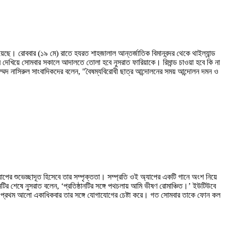
 হয়েছে। রোববার (১৯ মে) রাতে হযরত শাহজালাল আন্তর্জাতিক বিমানবন্দর থেকে থাইল্যান্ড
র দেখিয়ে সোমবার সকালে আদালতে তোলা হবে নুসরাত ফারিয়াকে। রিমান্ড চাওয়া হবে কি না
ম্মদ নাসিরুল সাংবাদিকদের বলেন, "বৈষম্যবিরোধী ছাত্র আন্দোলনের সময় আন্দোলন দমন ও
ের শুভেচ্ছাদূত হিসেবে তার সম্পৃক্ততা। সম্প্রতি ওই অ্যাপের একটি গানে অংশ নিয়ে
নটির শেষে নুসরাত বলেন, ‘প্রতিষ্ঠানটির সঙ্গে পথচলায় আমি ভীষণ রোমাঞ্চিত।’ ইউটিউবে
 জানতে প্রথম আলো একাধিকবার তার সঙ্গে যোগাযোগের চেষ্টা করে। গত সোমবার তাকে ফোন কল