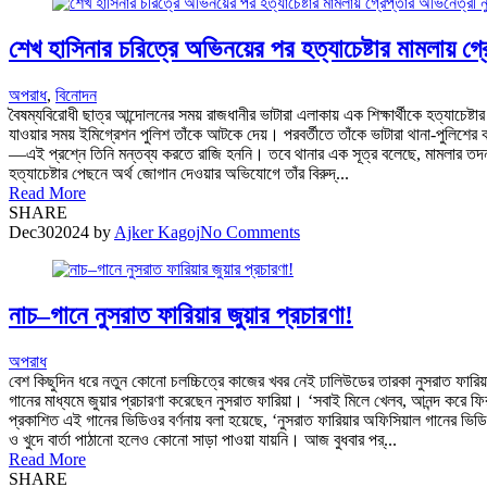
শেখ হাসিনার চরিত্রে অভিনয়ের পর হত্যাচেষ্টার মামলায় গ্র
অপরাধ
,
বিনোদন
বৈষম্যবিরোধী ছাত্র আন্দোলনের সময় রাজধানীর ভাটারা এলাকায় এক শিক্ষার্থীকে হত্যাচেষ্
যাওয়ার সময় ইমিগ্রেশন পুলিশ তাঁকে আটকে দেয়। পরবর্তীতে তাঁকে ভাটারা থানা-পুলিশের
—এই প্রশ্নে তিনি মন্তব্য করতে রাজি হননি। তবে থানার এক সূত্র বলেছে, মামলার তদন্ত
হত্যাচেষ্টার পেছনে অর্থ জোগান দেওয়ার অভিযোগে তাঁর বিরুদ্...
Read More
SHARE
Dec
30
2024
by
Ajker Kagoj
No Comments
নাচ–গানে নুসরাত ফারিয়ার জুয়ার প্রচারণা!
অপরাধ
বেশ কিছুদিন ধরে নতুন কোনো চলচ্চিত্রে কাজের খবর নেই ঢালিউডের তারকা নুসরাত ফারিয
গানের মাধ্যমে জুয়ার প্রচারণা করেছেন নুসরাত ফারিয়া। ‘সবাই মিলে খেলব, আনন্দ করে ফ
প্রকাশিত এই গানের ভিডিওর বর্ণনায় বলা হয়েছে, ‘নুসরাত ফারিয়ার অফিসিয়াল গানের ভ
ও খুদে বার্তা পাঠানো হলেও কোনো সাড়া পাওয়া যায়নি। আজ বুধবার পর্...
Read More
SHARE