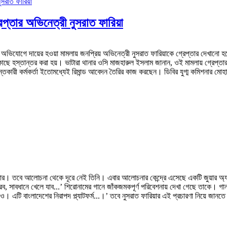
েপ্তার অভিনেত্রী নুসরাত ফারিয়া
টার অভিযোগে দায়ের হওয়া মামলায় জনপ্রিয় অভিনেত্রী নুসরাত ফারিয়াকে গ্রেপ্তার দেখানো
 কাছে হস্তান্তর করা হয়। ভাটারা থানার ওসি মাজহারুল ইসলাম জানান, ওই মামলায় গ্রেপ্তা
কারী কর্মকর্তা ইতোমধ্যেই রিমান্ড আবেদন তৈরির কাজ করছেন। ডিবির যুগ্ম কমিশনার মোহা
়ার। তবে আলোচনা থেকে দূরে নেই তিনি। এবার আলোচনার কেন্দ্রে এসেছে একটি জুয়ার অ্যাপ
িরব, সাবধানে খেলে যাব...’ শিরোনামের গানে জাঁকজমকপূর্ণ পরিবেশনায় দেখা গেছে তাকে। গা
িডিও। এটি বাংলাদেশের নিরাপদ প্ল্যাটফর্ম...।’ তবে নুসরাত ফারিয়ার এই প্রচারণা নিয়ে