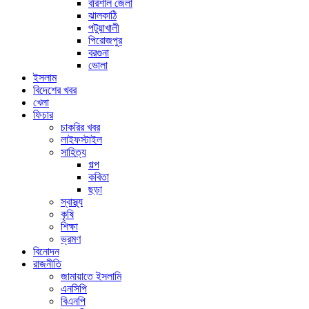
বরিশাল জেলা
ঝালকাঠি
পটুয়াখালী
পিরোজপুর
বরগুনা
ভোলা
ইসলাম
বিদেশের খবর
খেলা
ফিচার
চাকরির খবর
লাইফস্টাইল
সাহিত্য
গল্প
কবিতা
ছড়া
স্বাস্থ্য
কৃষি
শিক্ষা
ভ্রমণ
বিনোদন
রাজনীতি
জামায়াতে ইসলামি
এনসিপি
বিএনপি