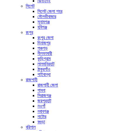
ঝিনাইদহ
সিলেট
সিলেট জেলা শহর
মৌলভীবাজার
সুনামগঞ্জ
হবিগঞ্জ
রংপুর
রংপুর জেলা
দিনাজপুর
পঞ্চগড়
নীলফামারী
কুড়িগ্রাম
লালমনিরহাট
ঠাকুরগাঁও
গাইবান্ধা
রাজশাহী
রাজশাহী জেলা
পাবনা
সিরাজগঞ্জ
জয়পুরহাট
নওগাঁ
নবাবগঞ্জ
নাটোর
বগুড়া
বরিশাল