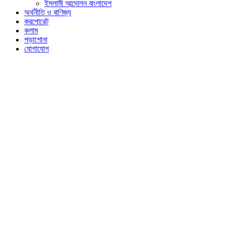
ইসলামী আন্দোলন বাংলাদেশ
অর্থনীতি ও বাণিজ্য
করপোরেট
কলাম
পড়াশোনা
যোগাযোগ