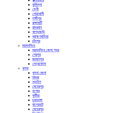
কক্সবাজার
কুমিল্লা
ফেনী
নোয়াখালী
লক্ষীপুর
রাঙ্গামাটি
বান্দরবান
খাগড়াছড়ি
ব্রাহ্মণবাড়িয়া
চাঁদপুর
ময়মনসিংহ
ময়মনসিংহ জেলা শহর
শেরপুর
জামালপুর
নেত্রকোনা
খুলনা
খুলনা জেলা
মাগুরা
নড়াইল
মেহেরপুর
যশোর
কুষ্টিয়া
চুয়াডাঙ্গা
বাগেরহাট
মেহেরপুর