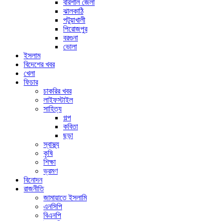
বরিশাল জেলা
ঝালকাঠি
পটুয়াখালী
পিরোজপুর
বরগুনা
ভোলা
ইসলাম
বিদেশের খবর
খেলা
ফিচার
চাকরির খবর
লাইফস্টাইল
সাহিত্য
গল্প
কবিতা
ছড়া
স্বাস্থ্য
কৃষি
শিক্ষা
ভ্রমণ
বিনোদন
রাজনীতি
জামায়াতে ইসলামি
এনসিপি
বিএনপি