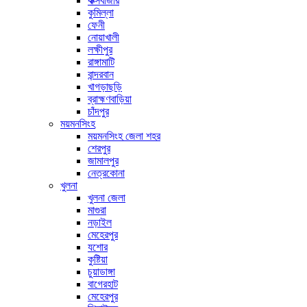
কক্সবাজার
কুমিল্লা
ফেনী
নোয়াখালী
লক্ষীপুর
রাঙ্গামাটি
বান্দরবান
খাগড়াছড়ি
ব্রাহ্মণবাড়িয়া
চাঁদপুর
ময়মনসিংহ
ময়মনসিংহ জেলা শহর
শেরপুর
জামালপুর
নেত্রকোনা
খুলনা
খুলনা জেলা
মাগুরা
নড়াইল
মেহেরপুর
যশোর
কুষ্টিয়া
চুয়াডাঙ্গা
বাগেরহাট
মেহেরপুর