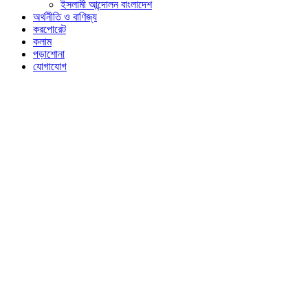
ইসলামী আন্দোলন বাংলাদেশ
অর্থনীতি ও বাণিজ্য
করপোরেট
কলাম
পড়াশোনা
যোগাযোগ