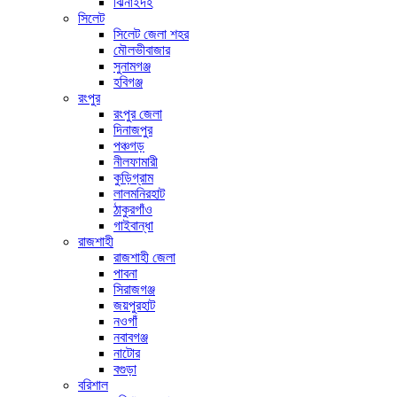
ঝিনাইদহ
সিলেট
সিলেট জেলা শহর
মৌলভীবাজার
সুনামগঞ্জ
হবিগঞ্জ
রংপুর
রংপুর জেলা
দিনাজপুর
পঞ্চগড়
নীলফামারী
কুড়িগ্রাম
লালমনিরহাট
ঠাকুরগাঁও
গাইবান্ধা
রাজশাহী
রাজশাহী জেলা
পাবনা
সিরাজগঞ্জ
জয়পুরহাট
নওগাঁ
নবাবগঞ্জ
নাটোর
বগুড়া
বরিশাল