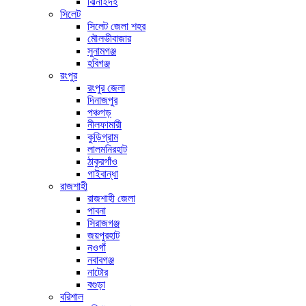
ঝিনাইদহ
সিলেট
সিলেট জেলা শহর
মৌলভীবাজার
সুনামগঞ্জ
হবিগঞ্জ
রংপুর
রংপুর জেলা
দিনাজপুর
পঞ্চগড়
নীলফামারী
কুড়িগ্রাম
লালমনিরহাট
ঠাকুরগাঁও
গাইবান্ধা
রাজশাহী
রাজশাহী জেলা
পাবনা
সিরাজগঞ্জ
জয়পুরহাট
নওগাঁ
নবাবগঞ্জ
নাটোর
বগুড়া
বরিশাল