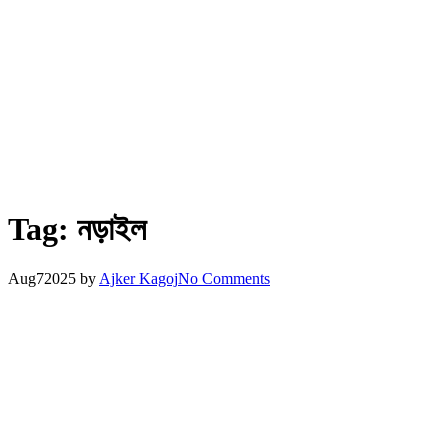
Tag:
নড়াইল
Aug
7
2025
by
Ajker Kagoj
No Comments