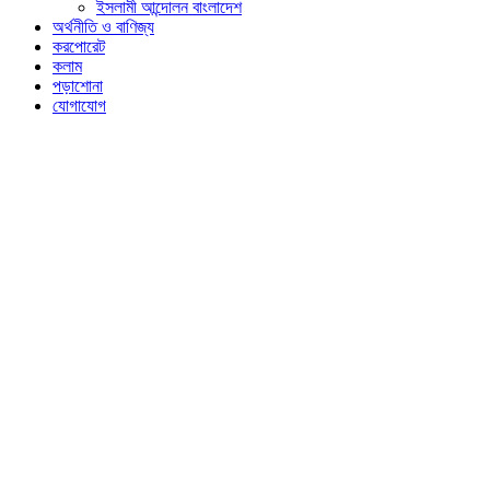
ইসলামী আন্দোলন বাংলাদেশ
অর্থনীতি ও বাণিজ্য
করপোরেট
কলাম
পড়াশোনা
যোগাযোগ