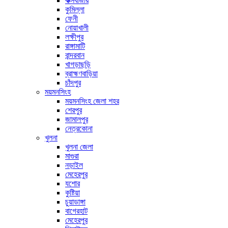
কক্সবাজার
কুমিল্লা
ফেনী
নোয়াখালী
লক্ষীপুর
রাঙ্গামাটি
বান্দরবান
খাগড়াছড়ি
ব্রাহ্মণবাড়িয়া
চাঁদপুর
ময়মনসিংহ
ময়মনসিংহ জেলা শহর
শেরপুর
জামালপুর
নেত্রকোনা
খুলনা
খুলনা জেলা
মাগুরা
নড়াইল
মেহেরপুর
যশোর
কুষ্টিয়া
চুয়াডাঙ্গা
বাগেরহাট
মেহেরপুর