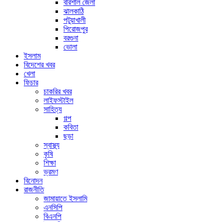
বরিশাল জেলা
ঝালকাঠি
পটুয়াখালী
পিরোজপুর
বরগুনা
ভোলা
ইসলাম
বিদেশের খবর
খেলা
ফিচার
চাকরির খবর
লাইফস্টাইল
সাহিত্য
গল্প
কবিতা
ছড়া
স্বাস্থ্য
কৃষি
শিক্ষা
ভ্রমণ
বিনোদন
রাজনীতি
জামায়াতে ইসলামি
এনসিপি
বিএনপি