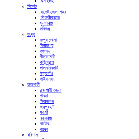
ঝিনাইদহ
সিলেট
সিলেট জেলা শহর
মৌলভীবাজার
সুনামগঞ্জ
হবিগঞ্জ
রংপুর
রংপুর জেলা
দিনাজপুর
পঞ্চগড়
নীলফামারী
কুড়িগ্রাম
লালমনিরহাট
ঠাকুরগাঁও
গাইবান্ধা
রাজশাহী
রাজশাহী জেলা
পাবনা
সিরাজগঞ্জ
জয়পুরহাট
নওগাঁ
নবাবগঞ্জ
নাটোর
বগুড়া
বরিশাল