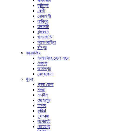
কক্সবাজার
কুমিল্লা
ফেনী
নোয়াখালী
লক্ষীপুর
রাঙ্গামাটি
বান্দরবান
খাগড়াছড়ি
ব্রাহ্মণবাড়িয়া
চাঁদপুর
ময়মনসিংহ
ময়মনসিংহ জেলা শহর
শেরপুর
জামালপুর
নেত্রকোনা
খুলনা
খুলনা জেলা
মাগুরা
নড়াইল
মেহেরপুর
যশোর
কুষ্টিয়া
চুয়াডাঙ্গা
বাগেরহাট
মেহেরপুর