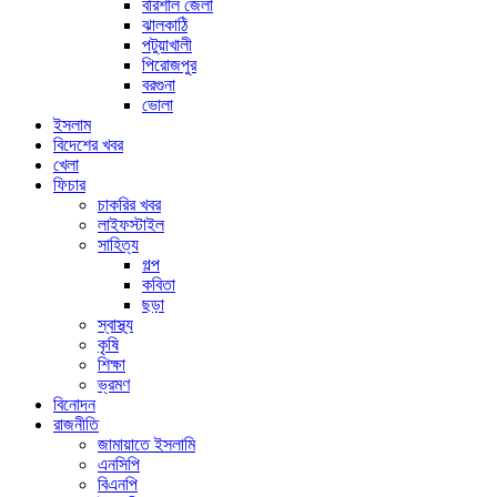
বরিশাল জেলা
ঝালকাঠি
পটুয়াখালী
পিরোজপুর
বরগুনা
ভোলা
ইসলাম
বিদেশের খবর
খেলা
ফিচার
চাকরির খবর
লাইফস্টাইল
সাহিত্য
গল্প
কবিতা
ছড়া
স্বাস্থ্য
কৃষি
শিক্ষা
ভ্রমণ
বিনোদন
রাজনীতি
জামায়াতে ইসলামি
এনসিপি
বিএনপি