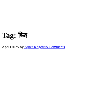
Tag:
ডিম
Apr
11
2025
by
Ajker Kagoj
No Comments