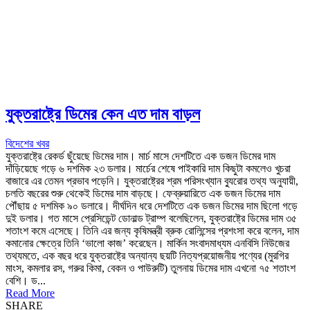
যুক্তরাষ্ট্রে ডিমের কেন এত দাম বাড়ল
বিদেশের খবর
যুক্তরাষ্ট্রে রেকর্ড ছুঁয়েছে ডিমের দাম। মার্চ মাসে দেশটিতে এক ডজন ডিমের দাম
দাঁড়িয়েছে গড়ে ৬ দশমিক ২৩ ডলার। মার্চের শেষে পাইকারি দাম কিছুটা কমলেও খুচরা
বাজারে এর তেমন প্রভাব পড়েনি। যুক্তরাষ্ট্রের শ্রম পরিসংখ্যান ব্যুরোর তথ্য অনুযায়ী,
চলতি বছরের শুরু থেকেই ডিমের দাম বাড়ছে। ফেব্রুয়ারিতে এক ডজন ডিমের দাম
পৌঁছায় ৫ দশমিক ৯০ ডলারে। দীর্ঘদিন ধরে দেশটিতে এক ডজন ডিমের দাম ছিলো গড়ে
দুই ডলার। গত মাসে প্রেসিডেন্ট ডোনাল্ড ট্রাম্প বলেছিলেন, যুক্তরাষ্ট্রে ডিমের দাম ৩৫
শতাংশ কমে এসেছে। তিনি এর জন্য কৃষিমন্ত্রী ব্রুক রোলিন্সের প্রশংসা করে বলেন, দাম
কমানোর ক্ষেত্রে তিনি ‘ভালো কাজ’ করেছেন। মার্কিন সংবাদমাধ্যম এনবিসি নিউজের
তথ্যমতে, এক বছর ধরে যুক্তরাষ্ট্রে অন্যান্য ছয়টি নিত্যপ্রয়োজনীয় পণ্যের (মুরগির
মাংস, কমলার রস, গরুর কিমা, বেকন ও পাউরুটি) তুলনায় ডিমের দাম এখনো ৭৫ শতাংশ
বেশি। ড...
Read More
SHARE