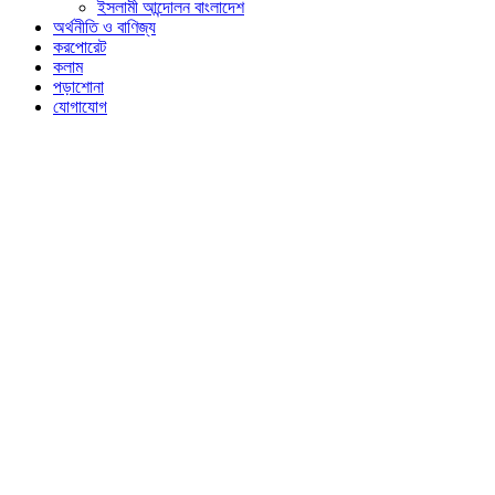
ইসলামী আন্দোলন বাংলাদেশ
অর্থনীতি ও বাণিজ্য
করপোরেট
কলাম
পড়াশোনা
যোগাযোগ