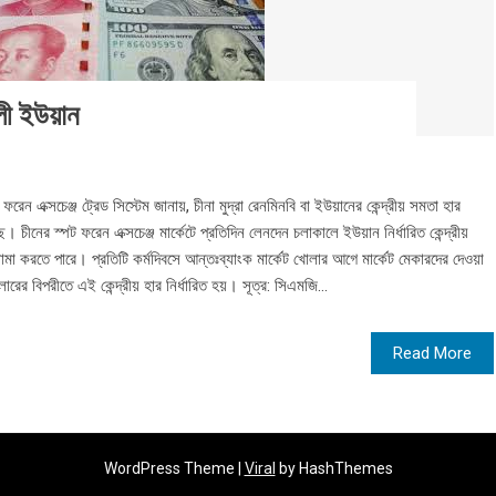
ী ইউয়ান
ক্সচেঞ্জ ট্রেড সিস্টেম জানায়, চীনা মুদ্রা রেনমিনবি বা ইউয়ানের কেন্দ্রীয় সমতা হার
চীনের স্পট ফরেন এক্সচেঞ্জ মার্কেটে প্রতিদিন লেনদেন চলাকালে ইউয়ান নির্ধারিত কেন্দ্রীয়
ানামা করতে পারে। প্রতিটি কর্মদিবসে আন্তঃব্যাংক মার্কেট খোলার আগে মার্কেট মেকারদের দেওয়া
র বিপরীতে এই কেন্দ্রীয় হার নির্ধারিত হয়। সূত্র: সিএমজি...
Read More
WordPress Theme |
Viral
by HashThemes