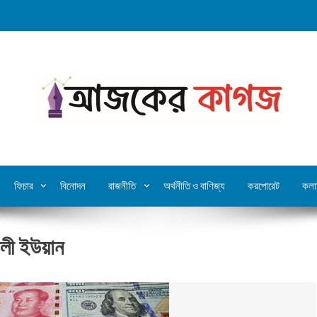
ফিচার
বিনোদন
রাজনীতি
অর্থনীতি ও বাণিজ্য
করপোরেট
কলা
লী ইউয়ান