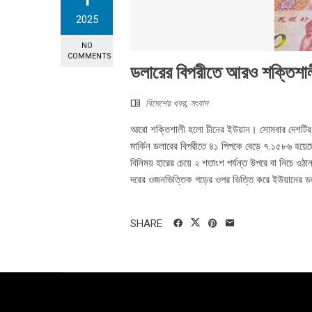
1
2025
NO
COMMENTS
ডলারের বিপরীতে আরও শক্তিশাল
বিদেশের খবর
,
সংবাদ
আরো শক্তিশালী হলো চীনের ইউয়ান। সোমবার দেশটির ফরেন এ
মার্কিন ডলারের বিপরীতে ৪১ পিপকে বেড়ে ৭.১৫৮৬ হয়েছে। 
বিনিময় হারের চেয়ে ২ শতাংশ পর্যন্ত উপরে বা নিচে ওঠ
দরের ওজনভিত্তিক গড়ের ওপর ভিত্তি করে ইউয়ানের ডলারে
SHARE