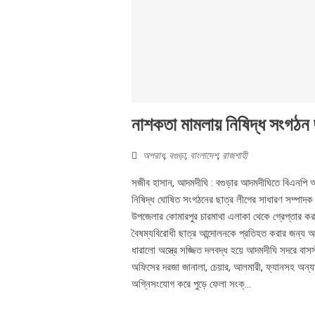
নাশকতা মামলায় নিষিদ্ধ সংগঠন 
অপরাধ
,
বগুড়া
,
বাংলাদেশ
,
রাজশাহী
সজীব হাসান, আদমদীঘি : বগুড়ার আদমদীঘিতে বিএনপি অফি
নিষিদ্ধ ঘোষিত সংগঠনের ছাত্র লীগের সাধারণ সম্পাদক
উপজেলার কোমারপুর চারমাথা এলাকা থেকে গ্রেপ্তার ক
বৈষম্যবিরোধী ছাত্র আন্দোলনকে প্রতিহত করার জন্য আ
ধারালো অস্ত্রে সজ্জিত দলবদ্ধ হয়ে আদমদীঘি সদরে বাস
অফিসের দরজা জানালা, চেয়ার, আলমারী, ফ্যানসহ অন্য
অগ্নিসংযোগ করে পুড়ে ফেলা সংক্...