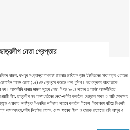
ছাত্রলীগ নেতা গ্রেপ্তার
সে হামলা, ভাঙচুর সংক্রান্ত নাশকতা মামলায় ছাতিয়ানগ্রাম ইউনিয়নের সাত নম্বর ওয়ার্ডের
 তোহাবিন আলম তোহা (২৫) কে গ্রেপ্তার করেছে থানা পুলিশ। গত শুক্রবার রাতে তাকে
রা হয়। আদমদীঘি থানায় মামলা সূত্রে গেছে, বিগত ২০২৪ সালের ৪ আগষ্ট আদমদীঘিতে
ওয়ামী লীগ, ছাত্রলীগ সহ অঙ্গসংগঠনের নেতা-কর্মিরা ককটেল, পেট্রোল সাবল ও লাঠি সোডাসহ
স্ট্যান্ড এলাকায় অবস্থিত বিএনপির অফিসের সামনে ককটেল নিক্ষেপ, বিস্ফোরণ ঘটিয়ে বিএনপি
ান্য আসবাবপত্র,শহীদ জিয়াউর রহমান, বেগম খালেদা জিলা ও তারেক রহমানের ছবি ভাংচুর ও