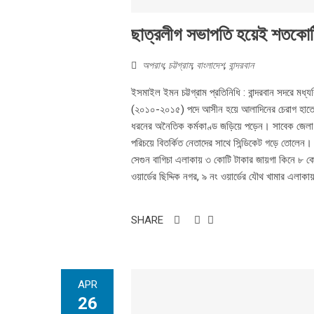
ছাত্রলীগ সভাপতি হয়েই শতকোট
অপরাধ
,
চট্টগ্রাম
,
বাংলাদেশ
,
বান্দরবান
ইসমাইল ইমন চট্টগ্রাম প্রতিনিধি : বান্দরবান সদরে ম
(২০১০-২০১৫) পদে আসীন হয়ে আলাদিনের চেরাগ হাতে প
ধরনের অনৈতিক কর্মকাণ্ড জড়িয়ে পড়েন। সাবেক জেলা
পরিচয়ে বিতর্কিত নেতাদের সাথে সিন্ডিকেট গড়ে তোলেন
সেগুন বাগিচা এলাকায় ৩ কোটি টাকার জায়গা কিনে ৮ কোট
ওয়ার্ডের ছিদ্দিক নগর, ৯ নং ওয়ার্ডের যৌথ খামার এলা
SHARE
APR
26