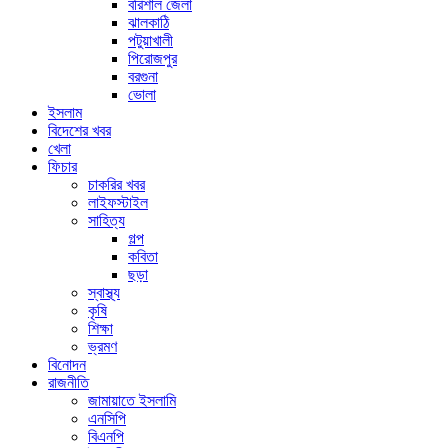
বরিশাল জেলা
ঝালকাঠি
পটুয়াখালী
পিরোজপুর
বরগুনা
ভোলা
ইসলাম
বিদেশের খবর
খেলা
ফিচার
চাকরির খবর
লাইফস্টাইল
সাহিত্য
গল্প
কবিতা
ছড়া
স্বাস্থ্য
কৃষি
শিক্ষা
ভ্রমণ
বিনোদন
রাজনীতি
জামায়াতে ইসলামি
এনসিপি
বিএনপি