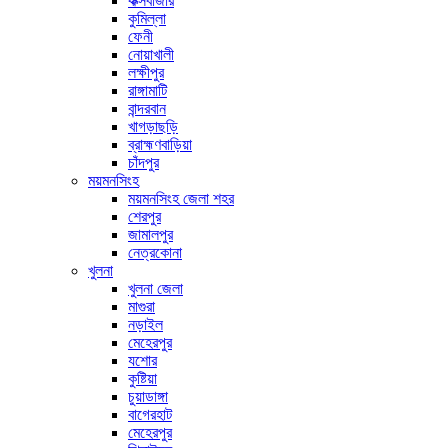
কক্সবাজার
কুমিল্লা
ফেনী
নোয়াখালী
লক্ষীপুর
রাঙ্গামাটি
বান্দরবান
খাগড়াছড়ি
ব্রাহ্মণবাড়িয়া
চাঁদপুর
ময়মনসিংহ
ময়মনসিংহ জেলা শহর
শেরপুর
জামালপুর
নেত্রকোনা
খুলনা
খুলনা জেলা
মাগুরা
নড়াইল
মেহেরপুর
যশোর
কুষ্টিয়া
চুয়াডাঙ্গা
বাগেরহাট
মেহেরপুর