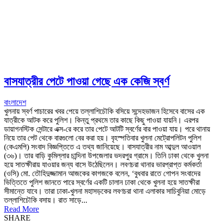
বাসযাত্রীর পেটে পাওয়া গেছে এক কেজি স্বর্ণ
বাংলাদেশ
খুলনায় স্বর্ণ পাচারের খবর পেয়ে তল্লাশিচৌকি বসিয়ে সন্দেহভাজন হিসেবে বাসের এক
যাত্রীকে আটক করে পুলিশ। কিন্তু প্রথমে তার কাছে কিছু পাওয়া যায়নি। এরপর
ডায়াগনস্টিক সেন্টারে এক্স-রে করে তার পেটে আটটি স্বর্ণের বার পাওয়া যায়। পরে থানায়
নিয়ে তার পেট থেকে বারগুলো বের করা হয়। বৃহস্পতিবার খুলনা মেট্রোপলিটন পুলিশ
(কেএমপি) সংবাদ বিজ্ঞপ্তিতে এ তথ্য জানিয়েছে। বাসযাত্রীর নাম আব্দুল আওয়াল
(৩৬)। তার বাড়ি কুমিল্লার চান্দিনা উপজেলার ভদরপুর গ্রামে। তিনি ঢাকা থেকে খুলনা
হয়ে সাতক্ষীরায় যাওয়ার জন্য বাসে উঠেছিলেন। লবণচরা থানার ভারপ্রাপ্ত কর্মকর্তা
(ওসি) মো. তৌহিদুজ্জামান আজকের কাগজকে বলেন, ‘বুধবার রাতে গোপন সংবাদের
ভিত্তিতে পুলিশ জানতে পারে স্বর্ণের একটি চালান ঢাকা থেকে খুলনা হয়ে সাতক্ষীরা
সীমান্তে যাবে। তারা ঢাকা-খুলনা মহাসড়কের লবণচরা থানা এলাকার সাচিবুনিয়া মোড়ে
তল্লাশিচৌকি বসায়। রাত সাড়ে...
Read More
SHARE