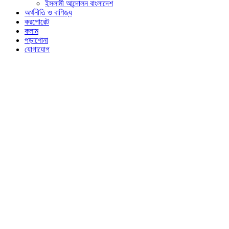
ইসলামী আন্দোলন বাংলাদেশ
অর্থনীতি ও বাণিজ্য
করপোরেট
কলাম
পড়াশোনা
যোগাযোগ