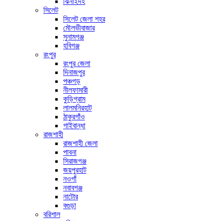
ঝিনাইদহ
সিলেট
সিলেট জেলা শহর
মৌলভীবাজার
সুনামগঞ্জ
হবিগঞ্জ
রংপুর
রংপুর জেলা
দিনাজপুর
পঞ্চগড়
নীলফামারী
কুড়িগ্রাম
লালমনিরহাট
ঠাকুরগাঁও
গাইবান্ধা
রাজশাহী
রাজশাহী জেলা
পাবনা
সিরাজগঞ্জ
জয়পুরহাট
নওগাঁ
নবাবগঞ্জ
নাটোর
বগুড়া
বরিশাল