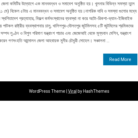
 জেলা কমিটির উদ্যোগে এক মানববন্ধন ও সমাবেশ অনুষ্ঠিত হয়। খুলনার বিভিন্ন সমস্যা তুলে
(২১ মে) বিকেল ৫টায় এ মানববন্ধন ও সমাবেশ অনুষ্ঠিত হয়।নাগরিক দাবি ও সমস্যা গুলোর মধ্যে
স্থগিতাদেশ প্রত্যাহার, বিকল্প কর্মসংস্থানের ব্যবস্থা না করে অটো-রিকশা-ভ্যান-ইজিবাইক
রীয় পাটকল রাষ্ট্রীয় ব্যবস্থাপনায় চালু, খালিশপুর-দৌলতপুর জুটমিলসহ ৫টি জুটমিলের শ্রমিকদের
সম্পদ লুণ্ঠন ও বিপুল পরিমাণ যন্ত্রাংশ পাচার এবং জেজেআই থেকে মূল্যবান মেশিন, যন্ত্রাংশ
্ব করেন গণসংহতি আন্দোলন জেলা আহবায়ক মুনীর চৌধুরী সোহেল। সঞ্চালনা ...
Read More
WordPress Theme |
Viral
by HashThemes