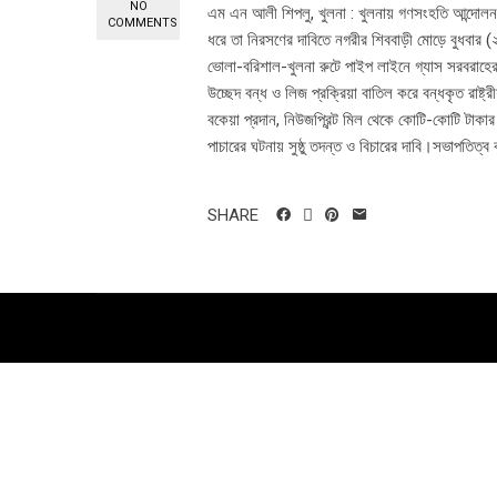
NO
এম এন আলী শিপলু, খুলনা : খুলনায় গণসংহতি আন্দোলন
COMMENTS
ধরে তা নিরসণের দাবিতে নগরীর শিববাড়ী মোড়ে বুধবার 
ভোলা-বরিশাল-খুলনা রুটে পাইপ লাইনে গ্যাস সরবরাহের 
উচ্ছেদ বন্ধ ও লিজ প্রক্রিয়া বাতিল করে বন্ধকৃত রাষ্ট্
বকেয়া প্রদান, নিউজপ্রিন্ট মিল থেকে কোটি-কোটি টাকার 
পাচারের ঘটনায় সুষ্ঠু তদন্ত ও বিচারের দাবি।সভাপতিত
SHARE