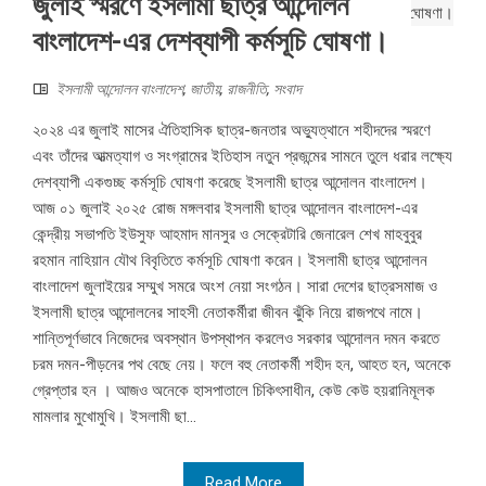
জুলাই স্মরণে ইসলামী ছাত্র আন্দোলন
বাংলাদেশ-এর দেশব্যাপী কর্মসূচি ঘোষণা।
ইসলামী আন্দোলন বাংলাদেশ
,
জাতীয়
,
রাজনীতি
,
সংবাদ
২০২৪ এর জুলাই মাসের ঐতিহাসিক ছাত্র-জনতার অভ্যুত্থানে শহীদদের স্মরণে
এবং তাঁদের আত্মত্যাগ ও সংগ্রামের ইতিহাস নতুন প্রজন্মের সামনে তুলে ধরার লক্ষ্যে
দেশব্যাপী একগুচ্ছ কর্মসূচি ঘোষণা করেছে ইসলামী ছাত্র আন্দোলন বাংলাদেশ।
আজ ০১ জুলাই ২০২৫ রোজ মঙ্গলবার ইসলামী ছাত্র আন্দোলন বাংলাদেশ-এর
কেন্দ্রীয় সভাপতি ইউসুফ আহমাদ মানসুর ও সেক্রেটারি জেনারেল শেখ মাহবুবুর
রহমান নাহিয়ান যৌথ বিবৃতিতে কর্মসূচি ঘোষণা করেন। ইসলামী ছাত্র আন্দোলন
বাংলাদেশ জুলাইয়ের সম্মুখ সমরে অংশ নেয়া সংগঠন। সারা দেশের ছাত্রসমাজ ও
ইসলামী ছাত্র আন্দোলনের সাহসী নেতাকর্মীরা জীবন ঝুঁকি নিয়ে রাজপথে নামে।
শান্তিপূর্ণভাবে নিজেদের অবস্থান উপস্থাপন করলেও সরকার আন্দোলন দমন করতে
চরম দমন-পীড়নের পথ বেছে নেয়। ফলে বহু নেতাকর্মী শহীদ হন, আহত হন, অনেকে
গ্রেপ্তার হন । আজও অনেকে হাসপাতালে চিকিৎসাধীন, কেউ কেউ হয়রানিমূলক
মামলার মুখোমুখি। ইসলামী ছা...
Read More