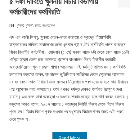
৫ দফা দাবিতে খুলনায় বিচার বিভাগীয়
কর্মচারীদের কর্মবিরতি
খুলনা
,
খুলনা জেলা
,
বাংলাদেশ
এম এন আলী শিপলু, খুলনা: বেতন-ভাতা কাঠামো ও স্বতন্ত্র নিয়োগবিধি
বাস্তবায়নের দাবিতে সারাদেশের মতো খুলনায় দুই ঘণ্টার কর্মবিরতি পালন করেছেন
বিচার বিভাগীয় কর্মচারীরা। সোমবার (৫ মে) সকাল সাড়ে ৯টা থেকে বেলা সাড়ে ১১টা
পর্যন্ত দু’ঘন্টা জেলা জজ আদালত প্রাঙ্গণে বাংলাদেশ বিচার বিভাগীয় কর্মচারী
অ্যাসোসিয়েশন খুলনা জেলা শাখার আয়োজনে এই কর্মসূচি পালিত হয়। কর্মবিরতি
চলাকালে বক্তারা বলেন, বাংলাদেশ জুডিশিয়াল সার্ভিসের বেতন স্কেলের আলোকে
ন্যায্য বেতন-ভাতা নির্ধারণ এবং স্বতন্ত্র নিয়োগবিধি প্রণয়নের দাবিতে তারা দীর্ঘদিন
ধরে আন্দোলন করে আসছেন। তবে এখনও পর্যন্ত কোনও কার্যকর উদ্যোগ দেখা
যায়নি। এর ফলে তারা অবহেলা ও বঞ্চনার শিকার হচ্ছেন বলে দাবি করেন বক্তারা।
বক্তারা আরও বলেন, ২০০৭ সালের ১ নভেম্বর নির্বাহী বিভাগ থেকে বিচার বিভাগ
পৃথক হয়। বিচার বিভাগ পৃথক হওয়ার পর শুধুমাত্র বিচারকগণের জন্য ৬টি গ্রেড
রেখে পৃথক প...
Read More