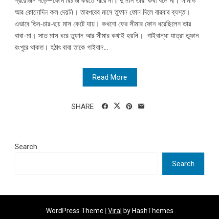
প্রয়োজন পড়ে—ফোন রিচার্জ করতে পারে না। দু’মাস তারা কথা বলে না। সীমাও
আর কোনোদিন কল দেয়নি। তারপরের মাসে তুফান ফোন দিলে বারবার ব্যস্ত।
এভাবে তিন-চার-ছয় মাস কেটে যায়। কখনো ফের সীমার ফোন ধরেছিলেন তার
বাবা-মা। সাত মাস ধরে তুফান আর সীমার কথাই হয়নি। গাইবান্ধা যাত্রা তুফান
রংপুরে থাকত। হঠাৎ বাবা তাকে গাইবান...
Read More
SHARE
Search
Search
WordPress Theme |
Viral
by HashThemes