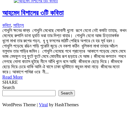
আহমেদ বিশালের ৩টি কবিতা
কবিতা
,
সাহিত্য
গোধুলি ক্ষনের কাব্য গোধুলি মেখেছে সোনালী ধুলো ‎রূপে যেনো নেই কমতি তাহার, ‎কখন
মেলেছে রুপালি ডানা ‎দ্যুতি ভরা তার দিপ্ত বাহার। ‎ ‎গোধুলি যেনো আজ চিত্তাকর্ষক
‎ধুলো মাখা তার রুপের গড়ন, ‎ধু ধু ফসলের মাঠটি পেরিয়ে ‎অপারে যে হয় সূর্য হরন। ‎
‎গোধুলি পড়েছে রঙিন শাড়ি ‎পুরোটা জুড়ে যে নকশা কঠিন ‎ধুলিকনা মাখা তাহার আঁচল
‎হলুদাভ তার শাড়ির জমিন। ‎ ‎গোধুলি নেমেছে পথে প্রান্তের ‎আকাশে পড়েছে মেঘে মেঘে
ভাজ ‎মেঘফুল তবু ফুটে ফুটে মেঘে ‎মোহনীয় রূপ ছড়ায়ে যে আজ। জীবনের কলতান পবনে
লেগছে দোলা বাতাস ছুটছে নীলে আঁখি খুলে বসে আছি জীবনকে ছেড়ে দিয়ে। জীবনকে
ছেড়ে দিয়ে চেয়ে থাকি আমি ঐ ঘাসে ঢাকা ভূমিটাতে কচুবন মাথা নাড়ে জীবনের মতো
করে। আকাশে পাখিরা ওরে নী...
Read More
SHARE
Search
Search
WordPress Theme |
Viral
by HashThemes