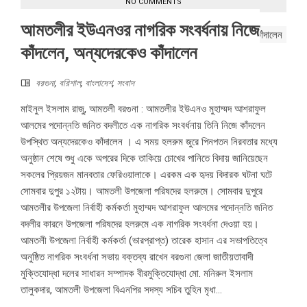
NO COMMENTS
আমতলীর ইউএনওর নাগরিক সংবর্ধনায় নিজে
কাঁদলেন, অন্যদেরকেও কাঁদালেন
বরগুনা
,
বরিশাল
,
বাংলাদেশ
,
সংবাদ
মাইনুল ইসলাম রাজু, আমতলী বরগুনা : আমতলীর ইউএনও মুহাম্মদ আশরাফুল
আলমের পদোন্নতি জনিত বদলীতে এক নাগরিক সংবর্ধনায় তিনি নিজে কাঁদলেন
উপস্থিত অন্যদেরকেও কাঁদালেন । এ সময় হলরুম জুরে পিনপতন নিরবতার মধ্যে
অনুষ্ঠান শেষে শুধু একে অপরের দিকে তাকিয়ে চোখের পানিতে বিদায় জানিয়েছেন
সকলের প্রিয়জন মানবতার ফেরিওয়ালাকে। এরকম এক হৃদয় বিদারক ঘটনা ঘটে
সোমবার দুপুর ১২টায়। আমতলী উপজেলা পরিষদের হলরুমে। সোমবার দুপুরে
আমতলীর উপজেলা নির্বাহী কর্মকর্তা মুহাম্মদ আশরাফুল আলমের পদোন্নতি জনিত
বদলীর কারনে উপজেলা পরিষদের হলরুমে এক নাগরিক সংবর্ধনা দেওয়া হয়।
আমতলী উপজেলা নির্বাহী কর্মকর্তা (ভারপ্রাপ্ত) তারেক হাসান এর সভাপতিত্বে
অনুষ্ঠিত নাগরিক সংবর্ধনা সভায় বক্তব্য রাখেন বরগুনা জেলা জাতীয়তাবাদী
মুক্তিযোদ্ধা দলের সাধারন সম্পাদক বীরমুক্তিযোদ্ধা মো. মনিরুল ইসলাম
তালুকদার, আমতলী উপজেলা বিএনপির সদস্য সচিব তুহিন মৃধা...