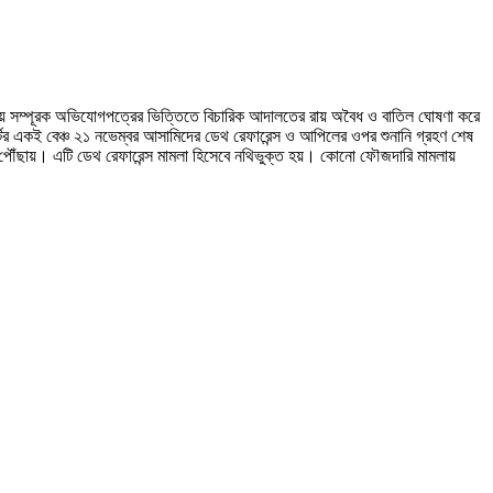
 মামলায় সম্পূরক অভিযোগপত্রের ভিত্তিতে বিচারিক আদালতের রায় অবৈধ ও বাতিল ঘোষণা করে
টের একই বেঞ্চ ২১ নভেম্বর আসামিদের ডেথ রেফারেন্স ও আপিলের ওপর শুনানি গ্রহণ শেষ
ৌঁছায়। এটি ডেথ রেফারেন্স মামলা হিসেবে নথিভুক্ত হয়। কোনো ফৌজদারি মামলায়