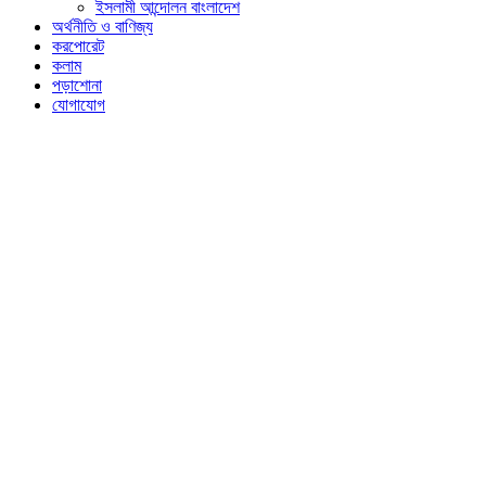
ইসলামী আন্দোলন বাংলাদেশ
অর্থনীতি ও বাণিজ্য
করপোরেট
কলাম
পড়াশোনা
যোগাযোগ