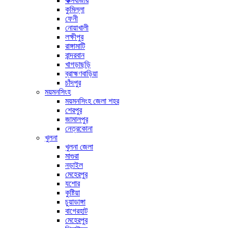
কক্সবাজার
কুমিল্লা
ফেনী
নোয়াখালী
লক্ষীপুর
রাঙ্গামাটি
বান্দরবান
খাগড়াছড়ি
ব্রাহ্মণবাড়িয়া
চাঁদপুর
ময়মনসিংহ
ময়মনসিংহ জেলা শহর
শেরপুর
জামালপুর
নেত্রকোনা
খুলনা
খুলনা জেলা
মাগুরা
নড়াইল
মেহেরপুর
যশোর
কুষ্টিয়া
চুয়াডাঙ্গা
বাগেরহাট
মেহেরপুর