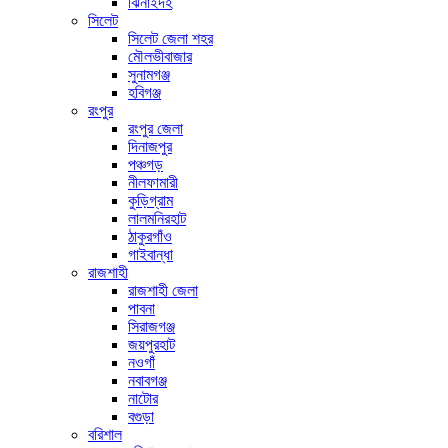
ঝিনাইদহ
সিলেট
সিলেট জেলা শহর
মৌলভীবাজার
সুনামগঞ্জ
হবিগঞ্জ
রংপুর
রংপুর জেলা
দিনাজপুর
পঞ্চগড়
নীলফামারী
কুড়িগ্রাম
লালমনিরহাট
ঠাকুরগাঁও
গাইবান্ধা
রাজশাহী
রাজশাহী জেলা
পাবনা
সিরাজগঞ্জ
জয়পুরহাট
নওগাঁ
নবাবগঞ্জ
নাটোর
বগুড়া
বরিশাল