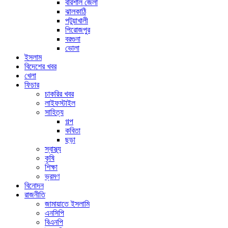
বরিশাল জেলা
ঝালকাঠি
পটুয়াখালী
পিরোজপুর
বরগুনা
ভোলা
ইসলাম
বিদেশের খবর
খেলা
ফিচার
চাকরির খবর
লাইফস্টাইল
সাহিত্য
গল্প
কবিতা
ছড়া
স্বাস্থ্য
কৃষি
শিক্ষা
ভ্রমণ
বিনোদন
রাজনীতি
জামায়াতে ইসলামি
এনসিপি
বিএনপি