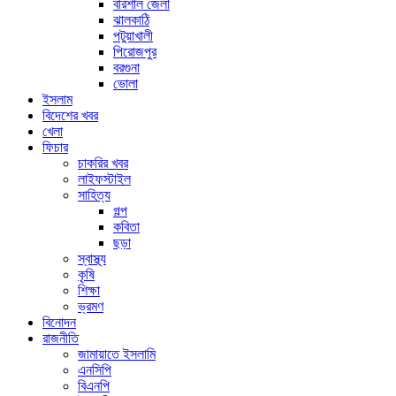
বরিশাল জেলা
ঝালকাঠি
পটুয়াখালী
পিরোজপুর
বরগুনা
ভোলা
ইসলাম
বিদেশের খবর
খেলা
ফিচার
চাকরির খবর
লাইফস্টাইল
সাহিত্য
গল্প
কবিতা
ছড়া
স্বাস্থ্য
কৃষি
শিক্ষা
ভ্রমণ
বিনোদন
রাজনীতি
জামায়াতে ইসলামি
এনসিপি
বিএনপি