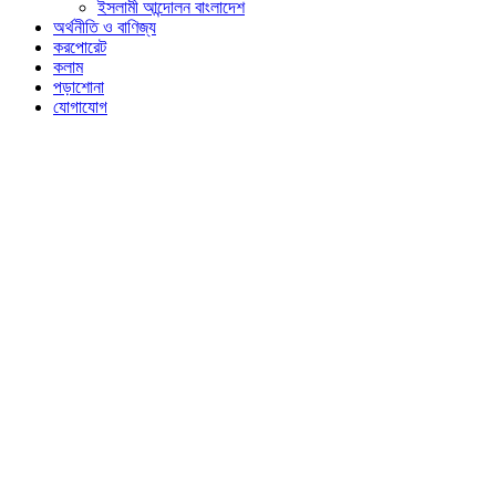
ইসলামী আন্দোলন বাংলাদেশ
অর্থনীতি ও বাণিজ্য
করপোরেট
কলাম
পড়াশোনা
যোগাযোগ