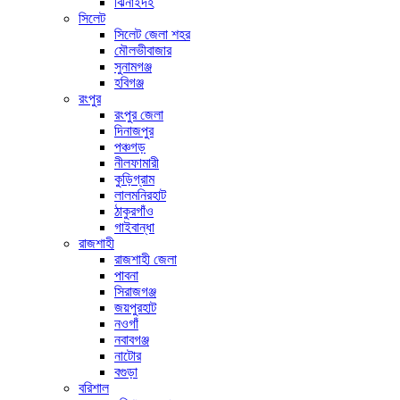
ঝিনাইদহ
সিলেট
সিলেট জেলা শহর
মৌলভীবাজার
সুনামগঞ্জ
হবিগঞ্জ
রংপুর
রংপুর জেলা
দিনাজপুর
পঞ্চগড়
নীলফামারী
কুড়িগ্রাম
লালমনিরহাট
ঠাকুরগাঁও
গাইবান্ধা
রাজশাহী
রাজশাহী জেলা
পাবনা
সিরাজগঞ্জ
জয়পুরহাট
নওগাঁ
নবাবগঞ্জ
নাটোর
বগুড়া
বরিশাল