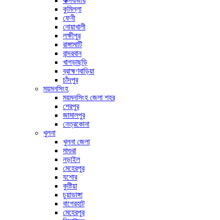
কক্সবাজার
কুমিল্লা
ফেনী
নোয়াখালী
লক্ষীপুর
রাঙ্গামাটি
বান্দরবান
খাগড়াছড়ি
ব্রাহ্মণবাড়িয়া
চাঁদপুর
ময়মনসিংহ
ময়মনসিংহ জেলা শহর
শেরপুর
জামালপুর
নেত্রকোনা
খুলনা
খুলনা জেলা
মাগুরা
নড়াইল
মেহেরপুর
যশোর
কুষ্টিয়া
চুয়াডাঙ্গা
বাগেরহাট
মেহেরপুর