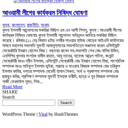
আওয়ামী লীগের কার্যক্রম নিষিদ্ধ ঘোষণা
খুলনা
,
বাংলাদেশ
,
রাজনীতি
,
সংবাদ
খুলনা ইসলামী আন্দোলনের শুকরিয়া মিছিল এম এন আলী শিপলু, খুলনা : আওয়ামী লীগের
কার্যক্রম নিষিদ্ধ ঘোষণায় খুলনা ইসলামী আন্দোলন অভিনন্দন জানিয়ে শুকরিয়া মিছিল
করেছে। রবিবার (১১ মে) বিকাল ৪টায় নগরীর পাওয়ার হাউজ মোড়ের আইএবি কার্যালয়ের
সামনে মহানগর সভাপতি মুফতী আমানুল্লাহের সভাপতিত্বে সঞ্চালনা করেন এসিস্ট্যান্ট
সেক্রেটারি ইমরান হোসেন মিয়া। বক্তব্য রাখেন সহ-সভাপতি শেখ মোঃ নাসির উদ্দিন,
এনসিপির খুলনার সংগঠক হামীম রাহাত, আবু তাহের, হাফেজ আব্দুল লতিফ, জয়েন্ট
সেক্রেটারী মাওঃ দ্বীন ইসলাম, এসিস্টেন্ট সেক্রেটারী মোঃ ইমরান হোসেন মিয়া, সাংগঠনিক
সম্পাদক মাওঃ সাইফুল ইসলাম ভূইয়া, প্রচার ও দাওয়াহ বিষয়ক সম্পাদক মোঃ তরিকুল
ইসলাম কাবির, দপ্তর সম্পাদক মেহেদী হাসান সৈকত, অর্থ ও প্রকাশনা সম্পাদক মোঃ
হুমায়ুন কবির, প্রশিক্ষণ সম্পাদক মুফতী ইসহাক ফরীদি, ছাত্র ও যুব বিষয়ক সম্পাদক
গাজী ফেরদাউস সুমন, শিক...
Read More
SHARE
Search
Search
WordPress Theme |
Viral
by HashThemes