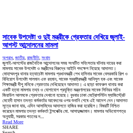
সাবেক উপদেষ্টা ও দুই মন্ত্রীকে গ্রেফতার দেখিয়ে জুলাই-
আগস্ট আন্দোলনের মামলা
অপরাধ
,
জাতীয়
,
রাজনীতি
,
সংবাদ
জুলাই-আগস্টের রাজনৈতিক আন্দোলনের সময় সংঘটিত সহিংসতার ঘটনায় দায়ের করা
মামলায় সাবেক উপদেষ্টা ও মন্ত্রীদের বিরুদ্ধে আইনি পদক্ষেপ নিয়েছে আদালত।
মোহাম্মদপুর থানার হত্যাচেষ্টা মামলায় প্রধানমন্ত্রী শেখ হাসিনার সাবেক বেসরকারি শিল্প ও
বিনিয়োগ উপদেষ্টা সালমান এফ রহমান, সাবেক স্বরাষ্ট্রমন্ত্রী আনিসুল হক এবং সাবেক
শিক্ষামন্ত্রী দীপু মনিকে গ্রেফতার দেখিয়েছেন আদালত। এ ছাড়া কাফরুল থানায় করা
একটি হত্যা মামলায় তথ্য ও যোগাযোগ প্রযুক্তি মন্ত্রণালয়ের সাবেক সিনিয়র সচিব
জিয়াউল আলমকে গ্রেফতার দেখানো হয়েছে। বুধবার ঢাকা মেট্রোপলিটন ম্যাজিস্ট্রেট
মেহেদী হাসান তদন্ত কর্মকর্তার আবেদনের ওপর শুনানি শেষে এই আদেশ দেন।আদালত
সূত্রে জানা যায়, এদিন আসামিদের আদালতে হাজির করা হয়েছিল। বিষয়টি নিশ্চিত
করেছেন মামলার তদন্ত কর্মকর্তা ইন্সপেক্টর মো. আসাদুজ্জামান। মামলার অভিযোগপত্র
অনুযায়ী, সরকার পতনের দ...
Read More
SHARE
Search