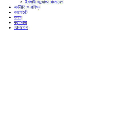
ইসলামী আন্দোলন বাংলাদেশ
অর্থনীতি ও বাণিজ্য
করপোরেট
কলাম
পড়াশোনা
যোগাযোগ