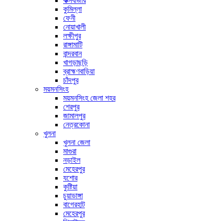
কক্সবাজার
কুমিল্লা
ফেনী
নোয়াখালী
লক্ষীপুর
রাঙ্গামাটি
বান্দরবান
খাগড়াছড়ি
ব্রাহ্মণবাড়িয়া
চাঁদপুর
ময়মনসিংহ
ময়মনসিংহ জেলা শহর
শেরপুর
জামালপুর
নেত্রকোনা
খুলনা
খুলনা জেলা
মাগুরা
নড়াইল
মেহেরপুর
যশোর
কুষ্টিয়া
চুয়াডাঙ্গা
বাগেরহাট
মেহেরপুর