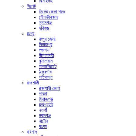
ঝিনাইদহ
সিলেট
সিলেট জেলা শহর
মৌলভীবাজার
সুনামগঞ্জ
হবিগঞ্জ
রংপুর
রংপুর জেলা
দিনাজপুর
পঞ্চগড়
নীলফামারী
কুড়িগ্রাম
লালমনিরহাট
ঠাকুরগাঁও
গাইবান্ধা
রাজশাহী
রাজশাহী জেলা
পাবনা
সিরাজগঞ্জ
জয়পুরহাট
নওগাঁ
নবাবগঞ্জ
নাটোর
বগুড়া
বরিশাল