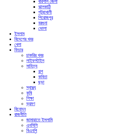
বরিশাল জেলা
ঝালকাঠি
পটুয়াখালী
পিরোজপুর
বরগুনা
ভোলা
ইসলাম
বিদেশের খবর
খেলা
ফিচার
চাকরির খবর
লাইফস্টাইল
সাহিত্য
গল্প
কবিতা
ছড়া
স্বাস্থ্য
কৃষি
শিক্ষা
ভ্রমণ
বিনোদন
রাজনীতি
জামায়াতে ইসলামি
এনসিপি
বিএনপি