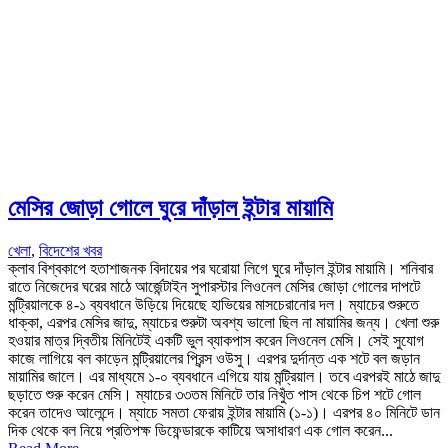
মেসির জোড়া গোলে ঘুরে দাঁড়াল ইন্টার মায়ামি
খেলা
,
বিদেশের খবর
ক্লাব বিশ্বকাপে হতাশাজনক বিদায়ের পর ঘরোয়া লিগে ঘুরে দাঁড়াল ইন্টার মায়ামি। শনিবার
রাতে নিজেদের ঘরের মাঠে আর্জেন্টাইন সুপারস্টার লিওনেল মেসির জোড়া গোলের দাপটে
মন্ট্রিয়ালকে ৪-১ ব্যবধানে উড়িয়ে দিয়েছে হাভিয়ের মাসচেরানোর দল। ম্যাচের শুরুতে
ধাক্কা, এরপর মেসির জাদু, ম্যাচের শুরুটা অবশ্য ভালো ছিল না মায়ামির জন্য। খেলা শুরু
হওয়ার মাত্র দ্বিতীয় মিনিটেই একটি ভুল ব্যাকপাস করেন লিওনেল মেসি। সেই সুযোগ
কাজে লাগিয়ে বল কাড়েন মন্ট্রিয়ালের প্রিন্স ওউসু। এরপর দুর্দান্ত এক শটে বল জড়ান
মায়ামির জালে। এর মাধ্যমে ১-০ ব্যবধানে এগিয়ে যায় মন্ট্রিয়াল। তবে এরপরই মাঠে জাদু
ছড়াতে শুরু করেন মেসি। ম্যাচের ৩৩তম মিনিটে তার নিখুঁত পাস থেকে চিপ শটে গোল
করেন তাদেও আলেন্দে। ম্যাচে সমতা ফেরায় ইন্টার মায়ামি (১-১)। এরপর ৪০ মিনিটে ডান
দিক থেকে বল নিয়ে প্রতিপক্ষ ডিফেন্ডারকে কাটিয়ে অসাধারণ এক গোল করেন...