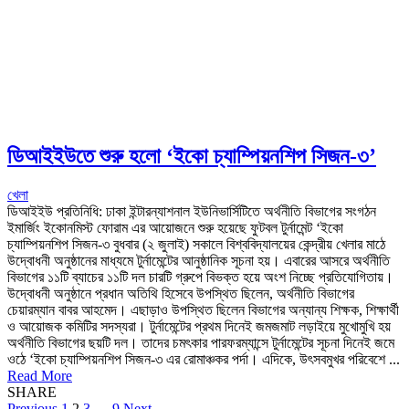
ডিআইইউতে শুরু হলো ‘ইকো চ্যাম্পিয়নশিপ সিজন-৩’
খেলা
ডিআইইউ প্রতিনিধি: ঢাকা ইন্টারন্যাশনাল ইউনিভার্সিটিতে অর্থনীতি বিভাগের সংগঠন
ইমার্জিং ইকোনমিস্ট ফোরাম এর আয়োজনে শুরু হয়েছে ফুটবল টুর্নামেন্ট ‘ইকো
চ্যাম্পিয়নশিপ সিজন-৩ বুধবার (২ জুলাই) সকালে বিশ্ববিদ্যালয়ের কেন্দ্রীয় খেলার মাঠে
উদ্বোধনী অনুষ্ঠানের মাধ্যমে টুর্নামেন্টের আনুষ্ঠানিক সূচনা হয়। এবারের আসরে অর্থনীতি
বিভাগের ১১টি ব্যাচের ১১টি দল চারটি গ্রুপে বিভক্ত হয়ে অংশ নিচ্ছে প্রতিযোগিতায়।
উদ্বোধনী অনুষ্ঠানে প্রধান অতিথি হিসেবে উপস্থিত ছিলেন, অর্থনীতি বিভাগের
চেয়ারম্যান বাবর আহমেদ। এছাড়াও উপস্থিত ছিলেন বিভাগের অন্যান্য শিক্ষক, শিক্ষার্থী
ও আয়োজক কমিটির সদস্যরা। টুর্নামেন্টের প্রথম দিনেই জমজমাট লড়াইয়ে মুখোমুখি হয়
অর্থনীতি বিভাগের ছয়টি দল। তাদের চমৎকার পারফরম্যান্সে টুর্নামেন্টের সূচনা দিনেই জমে
ওঠে ‘ইকো চ্যাম্পিয়নশিপ সিজন-৩ এর রোমাঞ্চকর পর্দা। এদিকে, উৎসবমুখর পরিবেশে ...
Read More
SHARE
Previous
1
2
3
…
9
Next