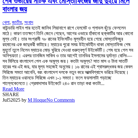
শেষ ওভারের নাটক এবং মোস্তাফিজের জাদু দুইয়ে মিলে
বাংলার জয়
খেলা
,
জাতীয়
,
সংবাদ
বাউন্ডারি লাইন পার হতেই জানিথ লিয়ানাগে রাগে হেলমেট ও গ্লাভস ছুঁড়ে ফেললেন
মাঠে। কারণ ততক্ষণে তিনি জেনে গেছেন, আগের ওভারে হাঁকানো ছক্কাটির আর কোনো
মূল্য নেই। তার সংগ্রামী ৭৮ রানের ইনিংসটিও মূল্যহীন হয়ে গেছে মোস্তাফিজুর
রহমানের এক জাদুকরী কাটারে। ম্যাচের পুরো সময় উইকেটহীন থাকা মোস্তাফিজ শেষ
মুহূর্তে তুলে নিলেন ম্যাচের মোড় ঘুরিয়ে দেওয়া গুরুত্বপূর্ণ উইকেটটি। শেষ হয়ে গেল সব
অনিশ্চয়তা। এরপর তানজিম সাকিব ও তার আগেই তানভির ইসলামের দুর্দান্ত বোলিং—
সব মিলিয়ে বাংলাদেশ পেল এক অমূল্য জয়। কতটা অমূল্য? সাত মাস ও টানা সাতটি
হারের পর এই জয়, যার মূল্য সহজেই অনুমেয়। ১৬ রানের এই শ্বাসরুদ্ধকর জয় কেবল
সিরিজে সমতা আনেনি, বরং বাংলাদেশ দলকে নতুন করে আত্মবিশ্বাসে ভরিয়ে দিয়েছে।
তিন ম্যাচের ওয়ানডে সিরিজে এখন ১-১ সমতা। ফলে ফয়সালাটা গড়াচ্ছে
পাল্লেকেলেতে। প্রেমাদাসার উইকেটে ২৪০ রান তাড়া করা কতটা...
Read More
SHARE
Jul
5
2025
by
M Hoque
No Comments