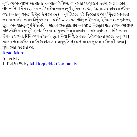
ব্যাট থেকে আসে ৭৬ রানের ঝকঝকে ইনিংস, যা দলের সংগ্রহকে ভরসা দেয়। তার
পাশাপাশি শামীম হোসেন পাটোয়ারীও গুরুত্বপূর্ণ ভূমিকা রাখেন, ৪৮ রানের কার্যকর ইনিংস
খেলে দলকে শক্ত ভিত্তি উপহার দেন। ব্যাটিংয়ের এই ভিতের ওপর দাঁড়িয়ে বোলাররা
তাদের কাজটা করেন নিখুঁতভাবে। শুরুটা এনে দেন শরিফুল ইসলাম, ইনিংসের গোড়াতেই
তুলে নেন গুরুত্বপূর্ণ উইকেট। মাঝের ওভারগুলোয় বল হাতে নিয়ন্ত্রণ ধরে রাখেন মোহাম্মদ
সাইফউদ্দিন, মেহেদী হাসান মিরাজ ও মুস্তাফিজুর রহমান। আর ম্যাচের শেষটা করেন
রিশাদ হোসেন, যিনি শেষ উইকেট তুলে নিয়ে নিশ্চিত করেন টাইগারদের জয়ের উল্লাস।
ম্যাচ শেষে অধিনায়ক লিটন দাস তার অনুভূতি প্রকাশ করেন পুরস্কার বিতরণী মঞ্চে।
ম্যাচসেরা হওয়ার পর...
Read More
SHARE
Jul
14
2025
by
M Hoque
No Comments