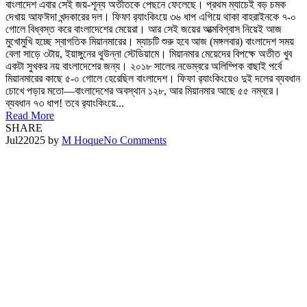
বাংলাদেশ এবার সেই জয়-শূন্য অতীতকে পেছনে ফেলেছে। প্রথম ম্যাচেই বড় চমক
দেখায় আফঈদা খন্দকারের দল। ফিফা র‍্যাংকিংয়ে ৩৬ ধাপ এগিয়ে থাকা বাহরাইনকে ৭-০
গোলে বিধ্বস্ত করে বাংলাদেশের মেয়েরা। আর সেই জয়ের আত্মবিশ্বাস নিয়েই আজ
মুখোমুখি হচ্ছে স্বাগতিক মিয়ানমারের। ম্যাচটি শুরু হবে আজ (মঙ্গলবার) বাংলাদেশ সময়
বেলা সাড়ে ৩টায়, ইয়াঙ্গুনের থুউন্না স্টেডিয়ামে। মিয়ানমার মেয়েদের বিপক্ষে অতীত খুব
একটা সুখকর নয় বাংলাদেশের জন্য। ২০১৮ সালের নভেম্বরে অলিম্পিক বাছাই পর্বে
মিয়ানমারের কাছে ৫-০ গোলে হেরেছিল বাংলাদেশ। ফিফা র‍্যাংকিংয়েও দুই দলের ব্যবধান
চোখে পড়ার মতো—বাংলাদেশের অবস্থান ১২৮, আর মিয়ানমার আছে ৫৫ নম্বরে।
ব্যবধান ৭৩ ধাপ! তবে র‍্যাংকিংয়ে...
Read More
SHARE
Jul
2
2025
by
M Hoque
No Comments