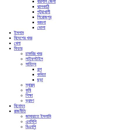
বরিশাল জেলা
ঝালকাঠি
পটুয়াখালী
পিরোজপুর
বরগুনা
ভোলা
ইসলাম
বিদেশের খবর
খেলা
ফিচার
চাকরির খবর
লাইফস্টাইল
সাহিত্য
গল্প
কবিতা
ছড়া
স্বাস্থ্য
কৃষি
শিক্ষা
ভ্রমণ
বিনোদন
রাজনীতি
জামায়াতে ইসলামি
এনসিপি
বিএনপি