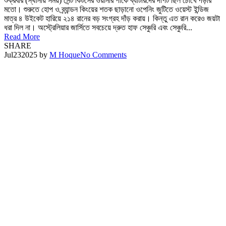
শুক্রবার (স্থানীয় সময়) সেন্ট কিটসের ওয়ার্নার পার্কে ব্যাটারদের দাপট ছিল চোখে পড়ার
মতো। শুরুতে হোপ ও ব্র্যান্ডন কিংয়ের শতক ছাড়ানো ওপেনিং জুটিতে ওয়েস্ট ইন্ডিজ
মাত্র ৪ উইকেট হারিয়ে ২১৪ রানের বড় সংগ্রহ দাঁড় করায়। কিন্তু এত রান করেও জয়টা
ধরা দিল না। অস্ট্রেলিয়ার জার্সিতে সবচেয়ে দ্রুত হাফ সেঞ্চুরি এবং সেঞ্চুরি...
Read More
SHARE
Jul
23
2025
by
M Hoque
No Comments