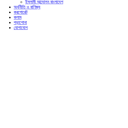
ইসলামী আন্দোলন বাংলাদেশ
অর্থনীতি ও বাণিজ্য
করপোরেট
কলাম
পড়াশোনা
যোগাযোগ