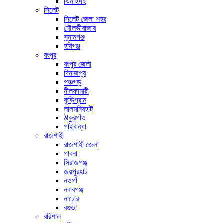
ঝিনাইদহ
সিলেট
সিলেট জেলা শহর
মৌলভীবাজার
সুনামগঞ্জ
হবিগঞ্জ
রংপুর
রংপুর জেলা
দিনাজপুর
পঞ্চগড়
নীলফামারী
কুড়িগ্রাম
লালমনিরহাট
ঠাকুরগাঁও
গাইবান্ধা
রাজশাহী
রাজশাহী জেলা
পাবনা
সিরাজগঞ্জ
জয়পুরহাট
নওগাঁ
নবাবগঞ্জ
নাটোর
বগুড়া
বরিশাল