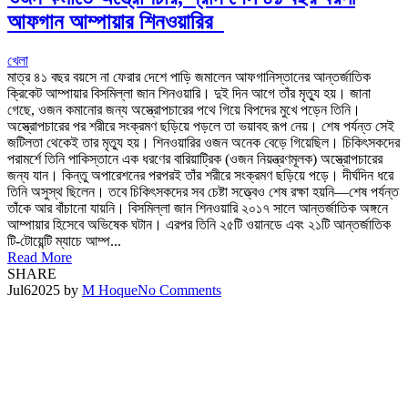
আফগান আম্পায়ার শিনওয়ারির
খেলা
মাত্র ৪১ বছর বয়সে না ফেরার দেশে পাড়ি জমালেন আফগানিস্তানের আন্তর্জাতিক
ক্রিকেট আম্পায়ার বিসমিল্লা জান শিনওয়ারি। দুই দিন আগে তাঁর মৃত্যু হয়। জানা
গেছে, ওজন কমানোর জন্য অস্ত্রোপচারের পথে গিয়ে বিপদের মুখে পড়েন তিনি।
অস্ত্রোপচারের পর শরীরে সংক্রমণ ছড়িয়ে পড়লে তা ভয়াবহ রূপ নেয়। শেষ পর্যন্ত সেই
জটিলতা থেকেই তার মৃত্যু হয়। শিনওয়ারির ওজন অনেক বেড়ে গিয়েছিল। চিকিৎসকদের
পরামর্শে তিনি পাকিস্তানে এক ধরণের বারিয়াট্রিক (ওজন নিয়ন্ত্রণমূলক) অস্ত্রোপচারের
জন্য যান। কিন্তু অপারেশনের পরপরই তাঁর শরীরে সংক্রমণ ছড়িয়ে পড়ে। দীর্ঘদিন ধরে
তিনি অসুস্থ ছিলেন। তবে চিকিৎসকদের সব চেষ্টা সত্ত্বেও শেষ রক্ষা হয়নি—শেষ পর্যন্ত
তাঁকে আর বাঁচানো যায়নি। বিসমিল্লা জান শিনওয়ারি ২০১৭ সালে আন্তর্জাতিক অঙ্গনে
আম্পায়ার হিসেবে অভিষেক ঘটান। এরপর তিনি ২৫টি ওয়ানডে এবং ২১টি আন্তর্জাতিক
টি-টোয়েন্টি ম্যাচে আম্প...
Read More
SHARE
Jul
6
2025
by
M Hoque
No Comments