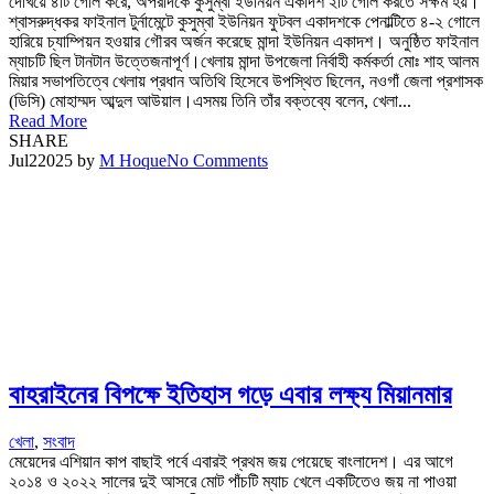
দেখিয়ে ৪টি গোল করে, অপরদিকে কুসুম্বা ইউনিয়ন একাদশ ২টি গোল করতে সক্ষম হয়।
শ্বাসরুদ্ধকর ফাইনাল টুর্নামেন্টে কুসুম্বা ইউনিয়ন ফুটবল একাদশকে পেনাল্টিতে ৪-২ গোলে
হারিয়ে চ্যাম্পিয়ন হওয়ার গৌরব অর্জন করেছে মান্দা ইউনিয়ন একাদশ। অনুষ্ঠিত ফাইনাল
ম্যাচটি ছিল টানটান উত্তেজনাপূর্ণ।খেলায় মান্দা উপজেলা নির্বাহী কর্মকর্তা মোঃ শাহ আলম
মিয়ার সভাপতিত্বে খেলায় প্রধান অতিথি হিসেবে উপস্থিত ছিলেন, নওগাঁ জেলা প্রশাসক
(ডিসি) মোহাম্মদ আব্দুল আউয়াল।এসময় তিনি তাঁর বক্তব্যে বলেন, খেলা...
Read More
SHARE
Jul
2
2025
by
M Hoque
No Comments
বাহরাইনের বিপক্ষে ইতিহাস গড়ে এবার লক্ষ্য মিয়ানমার
খেলা
,
সংবাদ
মেয়েদের এশিয়ান কাপ বাছাই পর্বে এবারই প্রথম জয় পেয়েছে বাংলাদেশ। এর আগে
২০১৪ ও ২০২২ সালের দুই আসরে মোট পাঁচটি ম্যাচ খেলে একটিতেও জয় না পাওয়া