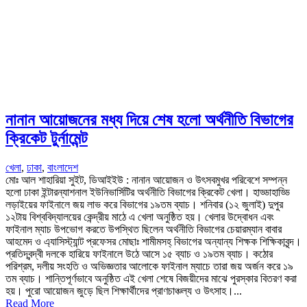
নানান আয়োজনের মধ্য দিয়ে শেষ হলো অর্থনীতি বিভাগের
ক্রিকেট টুর্নামেন্ট
খেলা
,
ঢাকা
,
বাংলাদেশ
মোঃ আল শাহারিয়া সুইট, ডিআইইউ : নানান আয়োজন ও উৎসবমুখর পরিবেশে সম্পন্ন
হলো ঢাকা ইন্টারন্যাশনাল ইউনিভার্সিটির অর্থনীতি বিভাগের ক্রিকেট খেলা। হাড্ডাহাড্ডি
লড়াইয়ের ফাইনালে জয় লাভ করে বিভাগের ১৯তম ব্যাচ। শনিবার (১২ জুলাই) দুপুর
১২টায় বিশ্ববিদ্যালয়ের কেন্দ্রীয় মাঠে এ খেলা অনুষ্ঠিত হয়। খেলার উদ্বোধন এবং
ফাইনাল ম্যাচ উপভোগ করতে উপস্থিত ছিলেন অর্থনীতি বিভাগের চেয়ারম্যান বাবার
আহমেদ ও এ্যাসিস্ট্যান্ট প্রফেসর মোছাঃ শামীমসহ্ বিভাগের অন্যান্য শিক্ষক শিক্ষিকাবৃন্দ।
প্রতিদ্বন্দ্বী দলকে হারিয়ে ফাইনালে উঠে আসে ১৫ ব্যাচ ও ১৯তম ব্যাচ। কঠোর
পরিশ্রম, দলীয় সংহতি ও অভিজ্ঞতার আলোকে ফাইনাল ম্যাচে তারা জয় অর্জন করে ১৯
তম ব্যাচ। শান্তিপূর্ণভাবে অনুষ্ঠিত এই খেলা শেষে বিজয়ীদের মাঝে পুরস্কার বিতরণ করা
হয়। পুরো আয়োজন জুড়ে ছিল শিক্ষার্থীদের প্রাণচাঞ্চল্য ও উৎসাহ।...
Read More