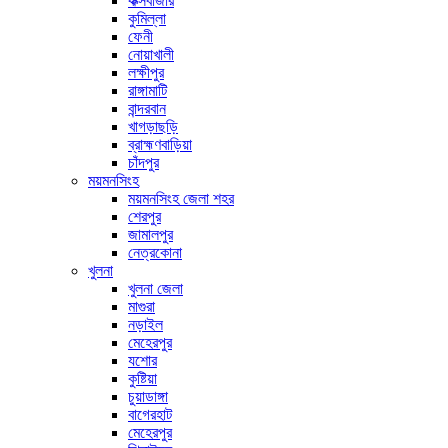
কক্সবাজার
কুমিল্লা
ফেনী
নোয়াখালী
লক্ষীপুর
রাঙ্গামাটি
বান্দরবান
খাগড়াছড়ি
ব্রাহ্মণবাড়িয়া
চাঁদপুর
ময়মনসিংহ
ময়মনসিংহ জেলা শহর
শেরপুর
জামালপুর
নেত্রকোনা
খুলনা
খুলনা জেলা
মাগুরা
নড়াইল
মেহেরপুর
যশোর
কুষ্টিয়া
চুয়াডাঙ্গা
বাগেরহাট
মেহেরপুর