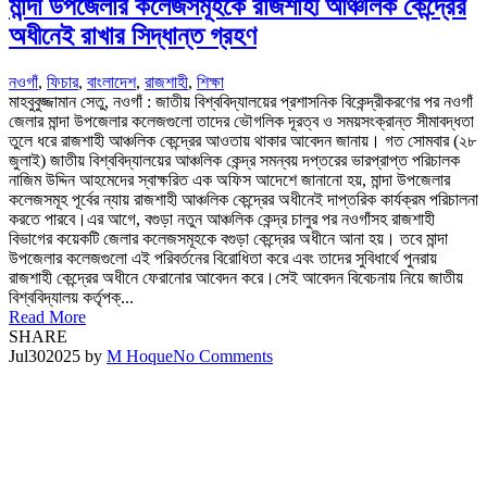
মান্দা উপজেলার কলেজসমূহকে রাজশাহী আঞ্চলিক কেন্দ্রের
অধীনেই রাখার সিদ্ধান্ত গ্রহণ
নওগাঁ
,
ফিচার
,
বাংলাদেশ
,
রাজশাহী
,
শিক্ষা
মাহবুবুজ্জামান সেতু, নওগাঁ : জাতীয় বিশ্ববিদ্যালয়ের প্রশাসনিক বিকেন্দ্রীকরণের পর নওগাঁ
জেলার মান্দা উপজেলার কলেজগুলো তাদের ভৌগলিক দূরত্ব ও সময়সংক্রান্ত সীমাবদ্ধতা
তুলে ধরে রাজশাহী আঞ্চলিক কেন্দ্রের আওতায় থাকার আবেদন জানায়। গত সোমবার (২৮
জুলাই) জাতীয় বিশ্ববিদ্যালয়ের আঞ্চলিক কেন্দ্র সমন্বয় দপ্তরের ভারপ্রাপ্ত পরিচালক
নাজিম উদ্দিন আহমেদের স্বাক্ষরিত এক অফিস আদেশে জানানো হয়, মান্দা উপজেলার
কলেজসমূহ পূর্বের ন্যায় রাজশাহী আঞ্চলিক কেন্দ্রের অধীনেই দাপ্তরিক কার্যক্রম পরিচালনা
করতে পারবে।এর আগে, বগুড়া নতুন আঞ্চলিক কেন্দ্র চালুর পর নওগাঁসহ রাজশাহী
বিভাগের কয়েকটি জেলার কলেজসমূহকে বগুড়া কেন্দ্রের অধীনে আনা হয়। তবে মান্দা
উপজেলার কলেজগুলো এই পরিবর্তনের বিরোধিতা করে এবং তাদের সুবিধার্থে পুনরায়
রাজশাহী কেন্দ্রের অধীনে ফেরানোর আবেদন করে।সেই আবেদন বিবেচনায় নিয়ে জাতীয়
বিশ্ববিদ্যালয় কর্তৃপক্...
Read More
SHARE
Jul
30
2025
by
M Hoque
No Comments