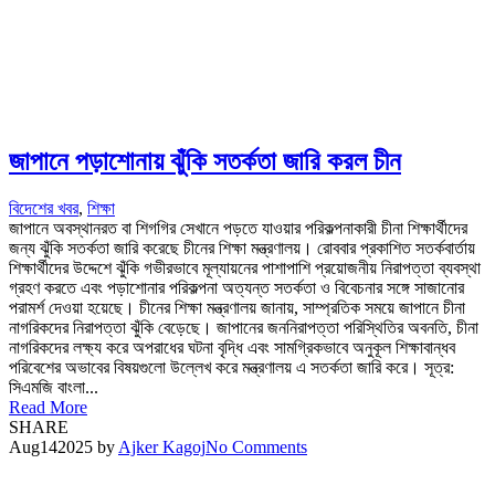
জাপানে পড়াশোনায় ঝুঁকি সতর্কতা জারি করল চীন
বিদেশের খবর
,
শিক্ষা
জাপানে অবস্থানরত বা শিগগির সেখানে পড়তে যাওয়ার পরিকল্পনাকারী চীনা শিক্ষার্থীদের
জন্য ঝুঁকি সতর্কতা জারি করেছে চীনের শিক্ষা মন্ত্রণালয়। রোববার প্রকাশিত সতর্কবার্তায়
শিক্ষার্থীদের উদ্দেশে ঝুঁকি গভীরভাবে মূল্যায়নের পাশাপাশি প্রয়োজনীয় নিরাপত্তা ব্যবস্থা
গ্রহণ করতে এবং পড়াশোনার পরিকল্পনা অত্যন্ত সতর্কতা ও বিবেচনার সঙ্গে সাজানোর
পরামর্শ দেওয়া হয়েছে। চীনের শিক্ষা মন্ত্রণালয় জানায়, সাম্প্রতিক সময়ে জাপানে চীনা
নাগরিকদের নিরাপত্তা ঝুঁকি বেড়েছে। জাপানের জননিরাপত্তা পরিস্থিতির অবনতি, চীনা
নাগরিকদের লক্ষ্য করে অপরাধের ঘটনা বৃদ্ধি এবং সামগ্রিকভাবে অনুকূল শিক্ষাবান্ধব
পরিবেশের অভাবের বিষয়গুলো উল্লেখ করে মন্ত্রণালয় এ সতর্কতা জারি করে। সূত্র:
সিএমজি বাংলা...
Read More
SHARE
Aug
14
2025
by
Ajker Kagoj
No Comments