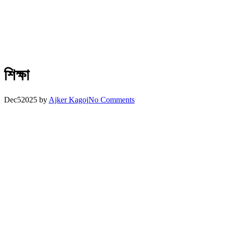
শিক্ষা
Dec
5
2025
by
Ajker Kagoj
No Comments