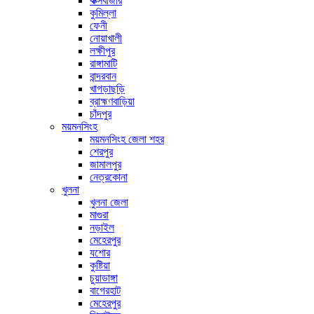
কক্সবাজার
কুমিল্লা
ফেনী
নোয়াখালী
লক্ষীপুর
রাঙ্গামাটি
বান্দরবান
খাগড়াছড়ি
ব্রাহ্মণবাড়িয়া
চাঁদপুর
ময়মনসিংহ
ময়মনসিংহ জেলা শহর
শেরপুর
জামালপুর
নেত্রকোনা
খুলনা
খুলনা জেলা
মাগুরা
নড়াইল
মেহেরপুর
যশোর
কুষ্টিয়া
চুয়াডাঙ্গা
বাগেরহাট
মেহেরপুর