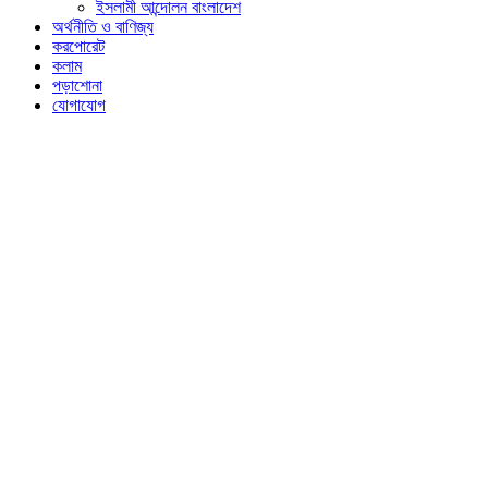
ইসলামী আন্দোলন বাংলাদেশ
অর্থনীতি ও বাণিজ্য
করপোরেট
কলাম
পড়াশোনা
যোগাযোগ