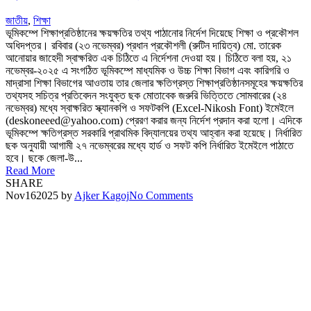
জাতীয়
,
শিক্ষা
ভূমিকম্পে শিক্ষাপ্রতিষ্ঠানের ক্ষয়ক্ষতির তথ্য পাঠানোর নির্দেশ দিয়েছে শিক্ষা ও প্রকৌশল
অধিদপ্তর। রবিবার (২৩ নভেম্বর) প্রধান প্রকৌশলী (রুটিন দায়িত্ব) মো. তারেক
আনোয়ার জাহেদী স্বাক্ষরিত এক চিঠিতে এ নির্দেশনা দেওয়া হয়। চিঠিতে বলা হয়, ২১
নভেম্বর-২০২৫ এ সংগঠিত ভূমিকম্পে মাধ্যমিক ও উচ্চ শিক্ষা বিভাগ এবং কারিগরি ও
মাদ্রাসা শিক্ষা বিভাগের আওতায় তার জেলার ক্ষতিগ্রস্ত শিক্ষাপ্রতিষ্ঠানসমূহের ক্ষয়ক্ষতির
তথ্যসহ সচিত্র প্রতিবেদন সংযুক্ত ছক মোতাবেক জরুরি ভিত্তিতে সোমবারের (২৪
নভেম্বর) মধ্যে স্বাক্ষরিত স্ক্যানকপি ও সফটকপি (Excel-Nikosh Font) ইমেইলে
(deskoneeed@yahoo.com) প্রেরণ করার জন্য নির্দেশ প্রদান করা হলো। এদিকে
ভূমিকম্পে ক্ষতিগ্রস্ত সরকারি প্রাথমিক বিদ্যালয়ের তথ্য আহ্বান করা হয়েছে। নির্ধারিত
ছক অনুযায়ী আগামী ২৭ নভেম্বরের মধ্যে হার্ড ও সফট কপি নির্ধারিত ইমেইলে পাঠাতে
হবে। ছকে জেলা-উ...
Read More
SHARE
Nov
16
2025
by
Ajker Kagoj
No Comments