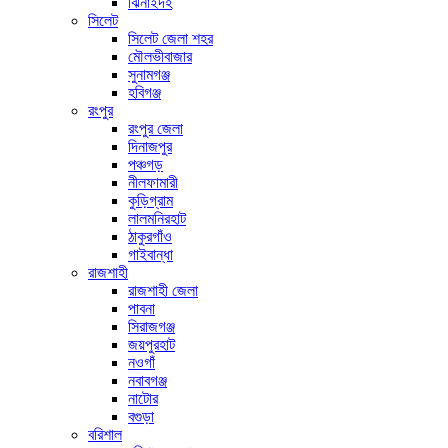
ঝিনাইদহ
সিলেট
সিলেট জেলা শহর
মৌলভীবাজার
সুনামগঞ্জ
হবিগঞ্জ
রংপুর
রংপুর জেলা
দিনাজপুর
পঞ্চগড়
নীলফামারী
কুড়িগ্রাম
লালমনিরহাট
ঠাকুরগাঁও
গাইবান্ধা
রাজশাহী
রাজশাহী জেলা
পাবনা
সিরাজগঞ্জ
জয়পুরহাট
নওগাঁ
নবাবগঞ্জ
নাটোর
বগুড়া
বরিশাল