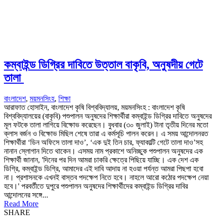
কম্বাইন্ড ডিগ্রির দাবিতে উত্তাল বাকৃবি, অনুষদীয় গেটে
তালা
বাংলাদেশ
,
ময়মনসিংহ
,
শিক্ষা
আরাফাত হোসাইন, বাংলাদেশ কৃষি বিশ্ববিদ্যালয়, ময়মনসিংহ : বাংলাদেশ কৃষি
বিশ্ববিদ্যালয়ের (বাকৃবি) পশুপালন অনুষদের শিক্ষার্থীরা কম্বাইন্ড ডিগ্রির দাবিতে অনুষদের
মূল ফটকে তালা লাগিয়ে বিক্ষোভ করেছেন। বুধবার (৩০ জুলাই) টানা তৃতীয় দিনের মতো
ক্লাস বর্জন ও বিক্ষোভ মিছিল শেষে তারা এ কর্মসূচি পালন করেন। এ সময় আন্দোলনরত
শিক্ষার্থীরা ‘ডিন অফিসে তালা দাও’, ‘এক দুই তিন চার, ফ্যাকাল্টি গেটে তালা দাও’সহ
নানান স্লোগান দিতে থাকেন। এসময় নাম প্রকাশে অনিচ্ছুক পশুপালন অনুষদের এক
শিক্ষার্থী জানান, 'দিনের পর দিন আমরা চাকরি ক্ষেত্রে পিছিয়ে যাচ্ছি। এক দেশ এক
ডিগ্রি, কম্বাইন্ড ডিগ্রি, আমাদের এই দাবি আদায় না হওয়া পর্যন্ত আমরা পিছপা হবো
না। প্রশাসনকে এখনই বাস্তব পদক্ষেপ নিতে হবে। নাহলে আরো কঠোর পদক্ষেপ নেয়া
হবে।' পরবর্তীতে দুপুরে পশুপালন অনুষদের শিক্ষার্থীদের কম্বাইন্ড ডিগ্রির দাবির
আন্দোলনের সঙ্গে...
Read More
SHARE