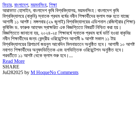
ফিচার
,
বাংলাদেশ
,
ময়মনসিংহ
,
শিক্ষা
আরাফাত হোসাইন, বাংলাদেশ কৃষি বিশ্ববিদ্যালয়, ময়মনসিংহ : বাংলাদেশ কৃষি
বিশ্ববিদ্যালয়ে (বাকৃবি) স্নাতক প্রথম বর্ষের নবীন শিক্ষার্থীদের ক্লাস শুরু হতে যাচ্ছে
আগামী ১১ আগষ্ট। মঙ্গলবার (২৯ জুলাই) বিশ্ববিদ্যালয়ের এডিশনাল রেজিস্ট্রার (শিক্ষা)
কৃষিবিদ ড. ফারুক আহম্মদ স্বাক্ষরিত এক বিজ্ঞপ্তিতে বিষয়টি নিশ্চিত করা হয়।
বিজ্ঞপ্তিতে জানানো হয়, ২০২৪-২৫ শিক্ষাবর্ষে স্নাতক প্রথম বর্ষে ভর্তি হওয়া বাকৃবির
নবীন শিক্ষার্থীদের জন্য কেন্দ্রীয় ওরিয়েন্টেশন আগামী ৯ আগষ্ট সকাল ১১ টায়
বিশ্ববিদ্যালয়ের শিল্পাচার্য জয়নুল আবেদিন মিলনায়তনে অনুষ্ঠিত হবে। আগামী ১০ আগষ্ট
নবাগত শিক্ষার্থীদের অনুষদভিত্তিক এবং হলভিত্তিক ওরিয়েন্টেশন অনুষ্ঠিত হবে।
পরবর্তীতে ১১ আগষ্ট থেকে ক্লাস শুরু হবে।...
Read More
SHARE
Jul
28
2025
by
M Hoque
No Comments