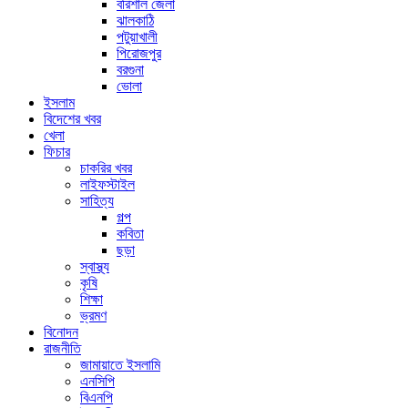
বরিশাল জেলা
ঝালকাঠি
পটুয়াখালী
পিরোজপুর
বরগুনা
ভোলা
ইসলাম
বিদেশের খবর
খেলা
ফিচার
চাকরির খবর
লাইফস্টাইল
সাহিত্য
গল্প
কবিতা
ছড়া
স্বাস্থ্য
কৃষি
শিক্ষা
ভ্রমণ
বিনোদন
রাজনীতি
জামায়াতে ইসলামি
এনসিপি
বিএনপি