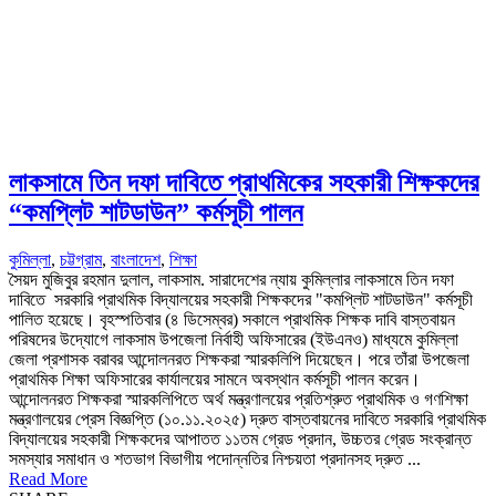
লাকসামে তিন দফা দাবিতে প্রাথমিকের সহকারী শিক্ষকদের
“কমপ্লিট শাটডাউন” কর্মসূচী পালন
কুমিল্লা
,
চট্টগ্রাম
,
বাংলাদেশ
,
শিক্ষা
সৈয়দ মুজিবুর রহমান দুলাল, লাকসাম. সারাদেশের ন্যায় কুমিল্লার লাকসামে তিন দফা
দাবিতে সরকারি প্রাথমিক বিদ্যালয়ের সহকারী শিক্ষকদের "কমপ্লিট শাটডাউন" কর্মসূচী
পালিত হয়েছে। বৃহস্পতিবার (৪ ডিসেম্বর) সকালে প্রাথমিক শিক্ষক দাবি বাস্তবায়ন
পরিষদের উদ্যোগে লাকসাম উপজেলা নির্বাহী অফিসারের (ইউএনও) মাধ্যমে কুমিল্লা
জেলা প্রশাসক বরাবর আন্দোলনরত শিক্ষকরা স্মারকলিপি দিয়েছেন। পরে তাঁরা উপজেলা
প্রাথমিক শিক্ষা অফিসারের কার্যালয়ের সামনে অবস্থান কর্মসূচী পালন করেন।
আন্দোলনরত শিক্ষকরা স্মারকলিপিতে অর্থ মন্ত্রণালয়ের প্রতিশ্রুত প্রাথমিক ও গণশিক্ষা
মন্ত্রণালয়ের প্রেস বিজ্ঞপ্তি (১০.১১.২০২৫) দ্রুত বাস্তবায়নের দাবিতে সরকারি প্রাথমিক
বিদ্যালয়ের সহকারী শিক্ষকদের আপাতত ১১তম গ্রেড প্রদান, উচ্চতর গ্রেড সংক্রান্ত
সমস্যার সমাধান ও শতভাগ বিভাগীয় পদোন্নতির নিশ্চয়তা প্রদানসহ দ্রুত ...
Read More