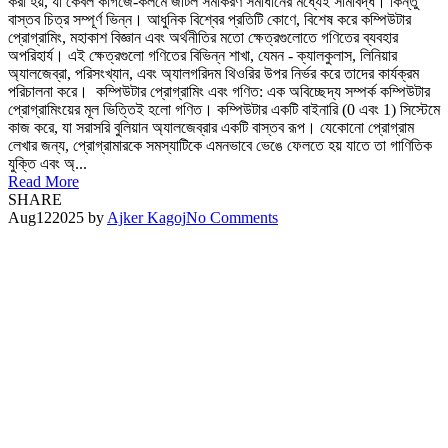
করা হয়, যা কেবল কাগজে-কলমে জটিল সমীকরণ সমাধানের মধ্যেই সীমাবদ্ধ। কিন্তু
বাস্তব চিত্র সম্পূর্ণ ভিন্ন। আধুনিক বিশ্বের প্রতিটি কোণে, বিশেষ করে কম্পিউটার
প্রোগ্রামিং, মহাকাশ বিজ্ঞান এবং অর্থনীতির মতো ক্ষেত্রগুলোতে গণিতের ব্যবহার
অপরিহার্য। এই ক্ষেত্রগুলো গণিতের বিভিন্ন শাখা, যেমন - ক্যালকুলাস, লিনিয়ার
অ্যালজেব্রা, পরিসংখ্যান, এবং অ্যালগরিদম থিওরির উপর নির্ভর করে তাদের কার্যক্রম
পরিচালনা করে। কম্পিউটার প্রোগ্রামিং এবং গণিত: এক অবিচ্ছেদ্য সম্পর্ক কম্পিউটার
প্রোগ্রামিংয়ের মূল ভিত্তিই হলো গণিত। কম্পিউটার একটি বাইনারি (0 এবং 1) সিস্টেমে
কাজ করে, যা সরাসরি বুলিয়ান অ্যালজেব্রার একটি বাস্তব রূপ। যেকোনো প্রোগ্রাম
লেখার জন্য, প্রোগ্রামারকে সমস্যাটিকে এমনভাবে ভেঙে ফেলতে হয় যাতে তা গাণিতিক
যুক্তি এবং অ্...
Read More
SHARE
Aug
12
2025
by
Ajker Kagoj
No Comments