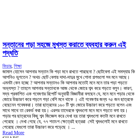
সন্তানের পড়া সহজে মুখস্ত করাতে ব্যবহার করুন এই
পদ্ধতি
ফিচার
,
শিক্ষা
জামাল হোসেন আপনার সন্তান কি পড়া মনে রাখতে পারছেনা ? ছোটবেলা এই সমস্যায় কি
আপনিও ভুগতেন ? অথচ ছোট বেলায় দাদা-দাদুর মুখে শোনা গল্পগুলো সব মনে আছে।
এমনটা কেন হচ্ছে ? আপনার সন্তানও কি আপনার মতোই মনে মনে তার পড়া পড়তে
অভ্যস্ত ? তাহলে আপনার সন্তানকে আজ থেকে জোরে শব্দ করে পড়তে বলুন। কারণ,
সদ্য প্রকাশিত এক গবেষণার রিপোর্ট অনুযায়ী বিজ্ঞানীরা বলছেন যে, মনে মনে পড়ার থেকে
জোরে উচ্চারণ করে পড়লে পড়া বেশি মনে থাকে । এই গবেষণার জন্য ৭৫ জন ছাত্রকে
বেছেনেন গবেষকরা। তারা ছাত্রদের ১৬০ টি শব্দ জোরে উচ্চারণ করে পড়তে বলেন এবং
সাথে সাথে তা রেকর্ড করা হয়। এরপর তাদেরকে শব্দগুলো মনে মনে পড়তে বলা হয়।
পড়ার পর ছাত্রদের কিছু শব্দ জিজ্ঞেস করে দেখা হয় তারা শব্দগুলো কতটা মনে রাখতে
পেরেছে । দেখা গেছে যে, ৭৭ শতাংশ ক্ষেত্রেই ছত্ররা সেই শব্দগুলোই মনে রাখতে
পেরেছে যেগুলো তারা উচ্চারণ করে পড়েছে । ...
Read More