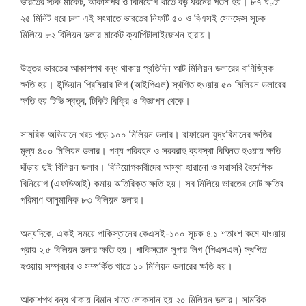
ভারতের স্টক মার্কেট, আকাশপথ ও বিনিয়োগ খাতে বড় ধরনের পতন হয়। ৮৭ ঘণ্টা
২৫ মিনিট ধরে চলা এই সংঘাতে ভারতের নিফটি ৫০ ও বিএসই সেনসেক্স সূচক
মিলিয়ে ৮২ বিলিয়ন ডলার মার্কেট ক্যাপিটালাইজেশন হারায়।
উত্তর ভারতের আকাশপথ বন্ধ থাকায় প্রতিদিন আট মিলিয়ন ডলারের বাণিজ্যিক
ক্ষতি হয়। ইন্ডিয়ান প্রিমিয়ার লিগ (আইপিএল) স্থগিত হওয়ায় ৫০ মিলিয়ন ডলারের
ক্ষতি হয় টিভি স্বত্ব, টিকিট বিক্রি ও বিজ্ঞাপন থেকে।
সামরিক অভিযানে খরচ পড়ে ১০০ মিলিয়ন ডলার। রাফায়েল যুদ্ধবিমানের ক্ষতির
মূল্য ৪০০ মিলিয়ন ডলার। পণ্য পরিবহন ও সরবরাহ ব্যবস্থা বিঘ্নিত হওয়ায় ক্ষতি
দাঁড়ায় দুই বিলিয়ন ডলার। বিনিয়োগকারীদের আস্থা হারানো ও সরাসরি বৈদেশিক
বিনিয়োগ (এফডিআই) কমায় অতিরিক্ত ক্ষতি হয়। সব মিলিয়ে ভারতের মোট ক্ষতির
পরিমাণ আনুমানিক ৮৩ বিলিয়ন ডলার।
অন্যদিকে, একই সময়ে পাকিস্তানের কেএসই-১০০ সূচক ৪.১ শতাংশ কমে যাওয়ায়
প্রায় ২.৫ বিলিয়ন ডলার ক্ষতি হয়। পাকিস্তান সুপার লিগ (পিএসএল) স্থগিত
হওয়ায় সম্প্রচার ও সম্পর্কিত খাতে ১০ মিলিয়ন ডলারের ক্ষতি হয়।
আকাশপথ বন্ধ থাকায় বিমান খাতে লোকসান হয় ২০ মিলিয়ন ডলার। সামরিক