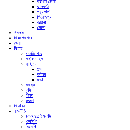
বরিশাল জেলা
ঝালকাঠি
পটুয়াখালী
পিরোজপুর
বরগুনা
ভোলা
ইসলাম
বিদেশের খবর
খেলা
ফিচার
চাকরির খবর
লাইফস্টাইল
সাহিত্য
গল্প
কবিতা
ছড়া
স্বাস্থ্য
কৃষি
শিক্ষা
ভ্রমণ
বিনোদন
রাজনীতি
জামায়াতে ইসলামি
এনসিপি
বিএনপি