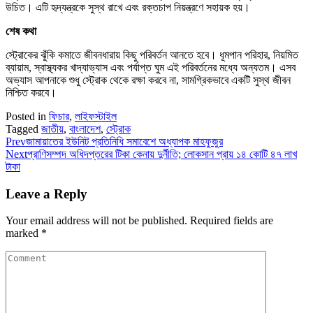
উচিত। এটি হৃদ্‌যন্ত্রকে সুস্থ রাখে এবং রক্তচাপ নিয়ন্ত্রণে সহায়ক হয়।
শেষ কথা
স্ট্রোকের ঝুঁকি কমাতে জীবনধারায় কিছু পরিবর্তন আনতে হবে। ধূমপান পরিহার, নিয়মিত
ব্যায়াম, স্বাস্থ্যকর খাদ্যাভ্যাস এবং পর্যাপ্ত ঘুম এই পরিবর্তনের মধ্যে অন্যতম। এসব
অভ্যাস আপনাকে শুধু স্ট্রোক থেকে রক্ষা করবে না, সামগ্রিকভাবে একটি সুস্থ জীবন
নিশ্চিত করবে।
Posted in
ফিচার
,
লাইফস্টাইল
Tagged
জাতীয়
,
বাংলাদেশ
,
স্ট্রোক
Prev
জামায়াতের ইউনিট প্রতিনিধি সমাবেশে অধ্যাপক মাহফুজুর
Next
প্রাণিসম্পদ অধিদপ্তরের টিকা কেনায় দুর্নীতি; লোকসান প্রায় ১৪ কোটি ৪৭ লাখ
টাকা
Leave a Reply
Your email address will not be published.
Required fields are
marked
*