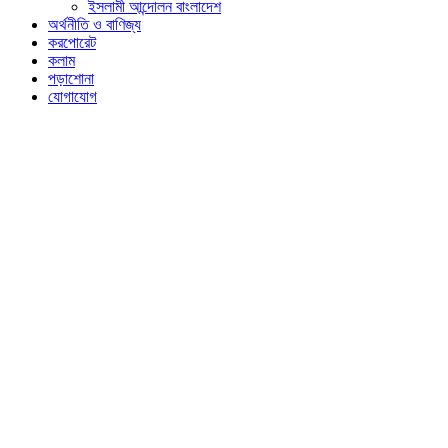
ইসলামী আন্দোলন বাংলাদেশ
অর্থনীতি ও বাণিজ্য
করপোরেট
কলাম
পড়াশোনা
যোগাযোগ