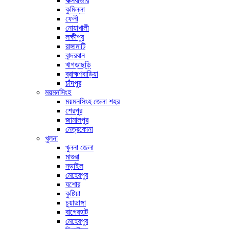
কক্সবাজার
কুমিল্লা
ফেনী
নোয়াখালী
লক্ষীপুর
রাঙ্গামাটি
বান্দরবান
খাগড়াছড়ি
ব্রাহ্মণবাড়িয়া
চাঁদপুর
ময়মনসিংহ
ময়মনসিংহ জেলা শহর
শেরপুর
জামালপুর
নেত্রকোনা
খুলনা
খুলনা জেলা
মাগুরা
নড়াইল
মেহেরপুর
যশোর
কুষ্টিয়া
চুয়াডাঙ্গা
বাগেরহাট
মেহেরপুর