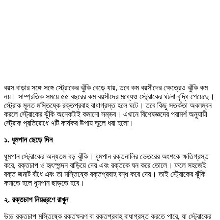
বয়স বাড়ার সঙ্গে সঙ্গে স্ট্রোকের ঝুঁকি বেড়ে যায়, তবে কম বয়সীদের ক্ষেত্রেও ঝুঁকি কম
নয়। সাম্প্রতিক সময়ে ৫৫ বছরের কম বয়সীদের মধ্যেও স্ট্রোকের ঘটনা বৃদ্ধি পেয়েছে।
স্ট্রোক মূলত মস্তিষ্কে রক্তপ্রবাহ বাধাগ্রস্ত হলে ঘটে। তবে কিছু সতর্কতা অবলম্বন
করলে স্ট্রোকের ঝুঁকি অনেকটাই কমানো সম্ভব। এখানে বিশেষজ্ঞদের পরামর্শ অনুযায়ী
স্ট্রোক প্রতিরোধে ৭টি কার্যকর উপায় তুলে ধরা হলো।
১. ধূমপান ছেড়ে দিন
ধূমপান স্ট্রোকের অন্যতম বড় ঝুঁকি। ধূমপান রক্তনালির ভেতরের অংশকে ক্ষতিগ্রস্ত
করে, রক্তচাপ ও হৃৎস্পন্দন বাড়িয়ে দেয় এবং রক্তকে ঘন করে তোলে। ফলে সহজেই
রক্ত জমাট বাঁধে এবং তা মস্তিষ্কে রক্তপ্রবাহ বন্ধ করে দেয়। তাই স্ট্রোকের ঝুঁকি
কমাতে হলে ধূমপান ছাড়তে হবে।
২. রক্তচাপ নিয়ন্ত্রণে রাখুন
উচ্চ রক্তচাপ মস্তিষ্কে রক্তক্ষরণ বা রক্তপ্রবাহ বাধাগ্রস্ত করতে পারে, যা স্ট্রোকের