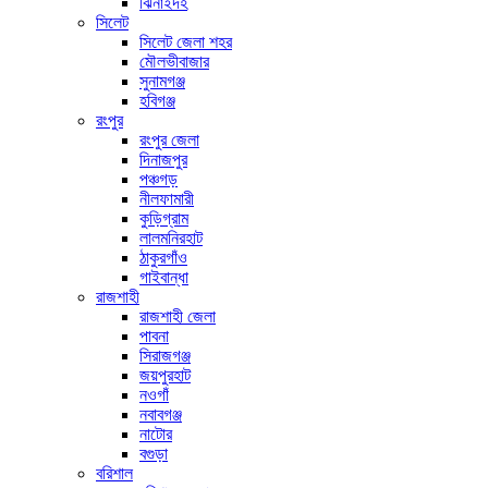
ঝিনাইদহ
সিলেট
সিলেট জেলা শহর
মৌলভীবাজার
সুনামগঞ্জ
হবিগঞ্জ
রংপুর
রংপুর জেলা
দিনাজপুর
পঞ্চগড়
নীলফামারী
কুড়িগ্রাম
লালমনিরহাট
ঠাকুরগাঁও
গাইবান্ধা
রাজশাহী
রাজশাহী জেলা
পাবনা
সিরাজগঞ্জ
জয়পুরহাট
নওগাঁ
নবাবগঞ্জ
নাটোর
বগুড়া
বরিশাল